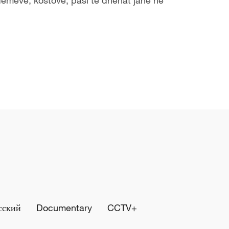
сский
Documentary
CCTV+