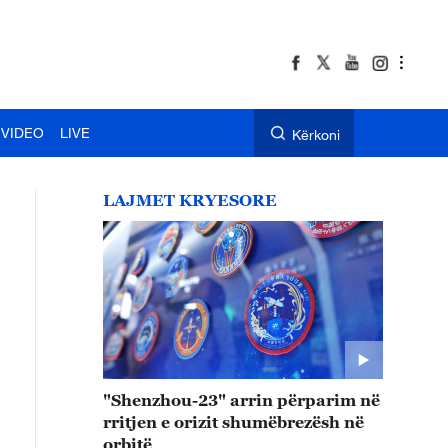
VIDEO
LIVE
Kërkoni
LAJMET KRYESORE
"Shenzhou-23" arrin përparim në
rritjen e orizit shumëbrezësh në
orbitë