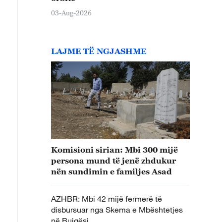
03-Aug-2026
LAJME TË NGJASHME
Komisioni sirian: Mbi 300 mijë
persona mund të jenë zhdukur
nën sundimin e familjes Asad
AZHBR: Mbi 42 mijë fermerë të
disbursuar nga Skema e Mbështetjes
në Bujqësi