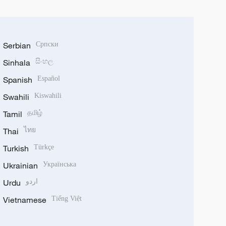
Serbian
Српски
Sinhala
සිංහල
Spanish
Español
Swahili
Kiswahili
Tamil
தமிழ்
Thai
ไทย
Turkish
Türkçe
Ukrainian
Українська
Urdu
اردو
Vietnamese
Tiếng Việt