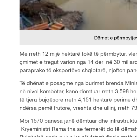
Dëmet e përmbytjev
Me rreth 12 mijë hektarë tokë të përmbytur, vl
çmimet e tregut varion nga 14 deri në 30 miliar
paraprake të ekspertëve shqiptarë, njofton pan
Të dhënat e posaçme nga burimet brenda Minist
në nivel kombëtar, kanë dëmtuar rreth 3,598 hekt
të tjera bujqësore rreth 4,151 hektarë perime d
ndërsa pemë frutore, vreshta dhe ullinj, rreth 7
Mbi 1570 banesa janë dëmtuar dhe infrastruktu
Kryeministri Rama tha se fermerët do të dëmshp
Bujqësisë ende nuk e ka një faturë finale rreth