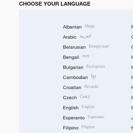
CHOOSE YOUR LANGUAGE
Albanian
Shqip
Arabic
العربية
Belarusian
Беларуская
Bengali
বাংলা
Bulgarian
Български
Cambodian
ខ្មែរ
Croatian
Hrvatski
Czech
Český
English
English
Esperanto
Esperanto
Filipino
Filipino