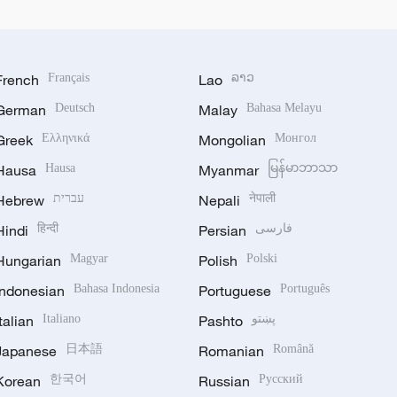
French
Français
Lao
ລາວ
German
Deutsch
Malay
Bahasa Melayu
Greek
Ελληνικά
Mongolian
Монгол
Hausa
Hausa
Myanmar
မြန်မာဘာသာ
Hebrew
עברית
Nepali
नेपाली
Hindi
हिन्दी
Persian
فارسی
Hungarian
Magyar
Polish
Polski
Indonesian
Bahasa Indonesia
Portuguese
Português
Italian
Italiano
Pashto
پښتو
Japanese
日本語
Romanian
Română
Korean
한국어
Russian
Русский