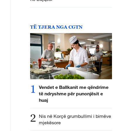
TË TJERA NGA CGTN
1
Vendet e Ballkanit me qëndrime
të ndryshme për punonjësit e
huaj
2
Nis në Korçë grumbullimi i bimëve
mjekësore