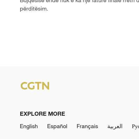
përditësim.
EXPLORE MORE
English
Español
Français
العربية
Ру