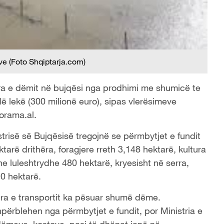
e (Foto Shqiptarja.com)
era e dëmit në bujqësi nga prodhimi me shumicë te
dë lekë (300 milionë euro), sipas vlerësimeve
orama.al.
risë së Bujqësisë tregojnë se përmbytjet e fundit
arë drithëra, foragjere rreth 3,148 hektarë, kultura
he luleshtrydhe 480 hektarë, kryesisht në serra,
90 hektarë.
ra e transportit ka pësuar shumë dëme.
ërblehen nga përmbytjet e fundit, por Ministria e
 dëmeve, kostove, pasi të dhënat janë në