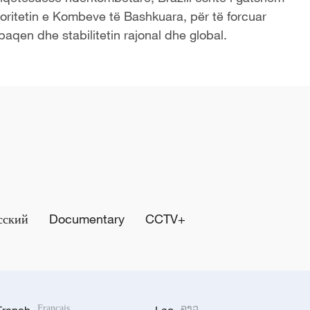
oritetin e Kombeve të Bashkuara, për të forcuar
aqen dhe stabilitetin rajonal dhe global.
сский
Documentary
CCTV+
French
Français
Lao
ລາວ