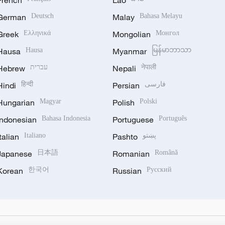
German
Deutsch
Malay
Bahasa Melayu
Greek
Ελληνικά
Mongolian
Монгол
Hausa
Hausa
Myanmar
မြန်မာဘာသာ
Hebrew
עברית
Nepali
नेपाली
Hindi
हिन्दी
Persian
فارسی
Hungarian
Magyar
Polish
Polski
Indonesian
Bahasa Indonesia
Portuguese
Português
Italian
Italiano
Pashto
پښتو
Japanese
日本語
Romanian
Română
Korean
한국어
Russian
Русский