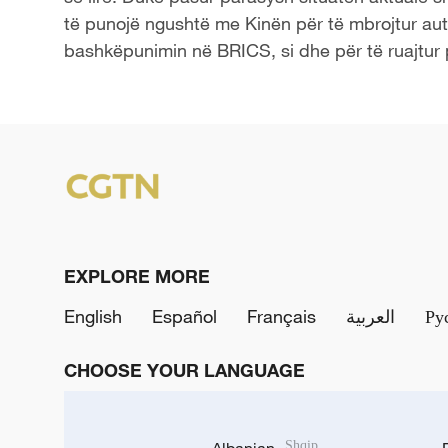
të punojë ngushtë me Kinën për të mbrojtur aut
bashkëpunimin në BRICS, si dhe për të ruajtur p
EXPLORE MORE
English
Español
Français
العربية
Ру
CHOOSE YOUR LANGUAGE
Albanian
Shqip