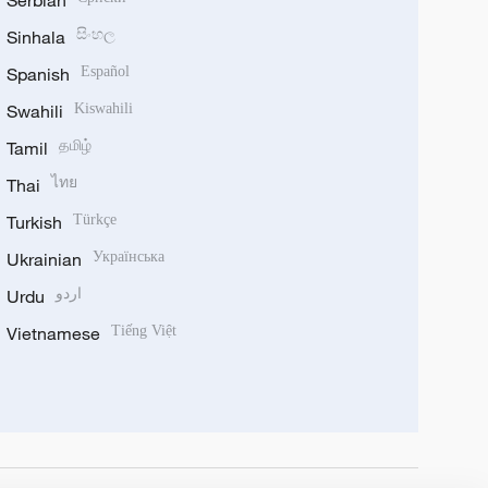
Sinhala
සිංහල
Spanish
Español
Swahili
Kiswahili
Tamil
தமிழ்
Thai
ไทย
Turkish
Türkçe
Ukrainian
Українська
Urdu
اردو
Vietnamese
Tiếng Việt