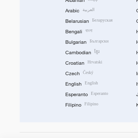
Arabic
العربية
Belarusian
Беларуская
Bengali
বাংলা
Bulgarian
Български
Cambodian
ខ្មែរ
Croatian
Hrvatski
Czech
Český
English
English
Esperanto
Esperanto
Filipino
Filipino