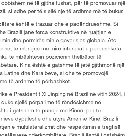
 dobishëm në të gjitha fushat, për të promovuar një
l, si edhe për të sjellë një të ardhme më të bukur.
mbëtare është e trazuar dhe e paqëndrueshme. Si
 Brazili janë forca konstruktive në ruajtjen e
mimin dhe përmirësimin e qeverisjes globale. Ato
orisë, të mbrojnë më mirë interesat e përbashkëta
hku të mbështesin pozicionin thelbësor të
ëtare. Kina është e gatshme të jetë gjithmonë një
s Latine dhe Karaibeve, si dhe të promovojë
e me të ardhme të përbashkët.
ike e Presidentit Xi Jinping në Brazil në vitin 2024, i
ri, duke sjellë përparime të rëndësishme në
htë i gatshëm të punojë me Kinën, për të
nieve dypalëshe dhe atyre Amerikë-Kinë. Brazili
en e multilateralizmit dhe respektimin e tregtisë
shqetësuese ndërkombëtare, Brazili është i gatshëm