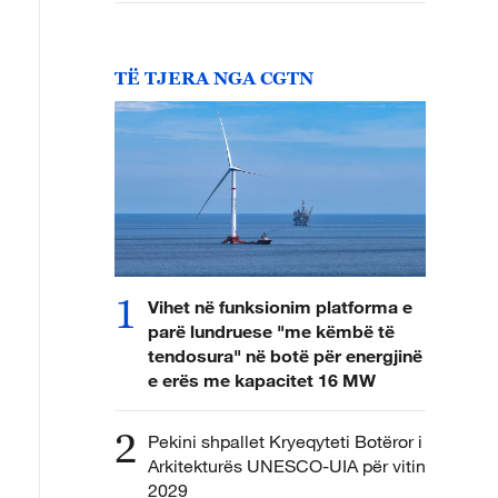
TË TJERA NGA CGTN
1
Vihet në funksionim platforma e
parë lundruese "me këmbë të
tendosura" në botë për energjinë
e erës me kapacitet 16 MW
2
Pekini shpallet Kryeqyteti Botëror i
Arkitekturës UNESCO-UIA për vitin
2029