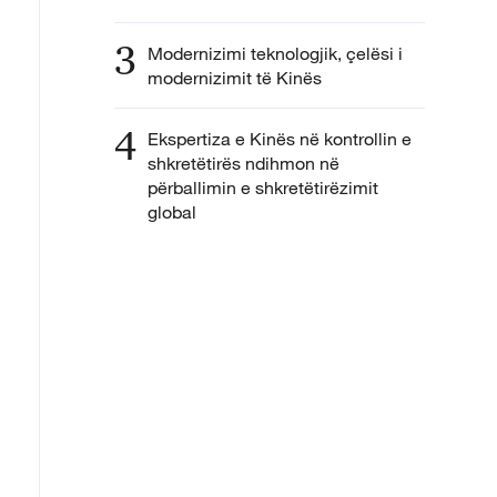
3
Modernizimi teknologjik, çelësi i
modernizimit të Kinës
4
Ekspertiza e Kinës në kontrollin e
shkretëtirës ndihmon në
përballimin e shkretëtirëzimit
global