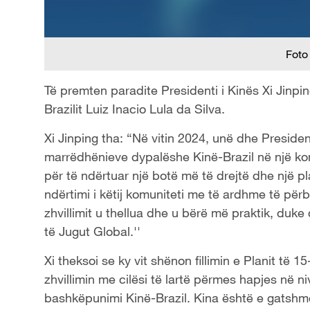
Foto
Të premten paradite Presidenti i Kinës Xi Jinpin
Brazilit Luiz Inacio Lula da Silva.
Xi Jinping tha: “Në vitin 2024, unë dhe Presiden
marrëdhënieve dypalëshe Kinë-Brazil në një k
për të ndërtuar një botë më të drejtë dhe një pl
ndërtimi i këtij komuniteti me të ardhme të përb
zhvillimit u thellua dhe u bërë më praktik, du
të Jugut Global.''
Xi theksoi se ky vit shënon fillimin e Planit të 
zhvillimin me cilësi të lartë përmes hapjes në 
bashkëpunimi Kinë-Brazil. Kina është e gatshm