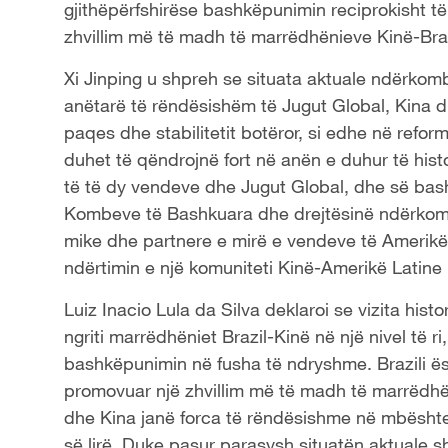
gjithëpërfshirëse bashkëpunimin reciprokisht të
zhvillim më të madh të marrëdhënieve Kinë-Brazi
Xi Jinping u shpreh se situata aktuale ndërko
anëtarë të rëndësishëm të Jugut Global, Kina dhe
paqes dhe stabilitetit botëror, si edhe në refor
duhet të qëndrojnë fort në anën e duhur të hist
të të dy vendeve dhe Jugut Global, dhe së bas
Kombeve të Bashkuara dhe drejtësinë ndërkomb
mike dhe partnere e mirë e vendeve të Amerikë
ndërtimin e një komuniteti Kinë-Amerikë Latin
Luiz Inacio Lula da Silva deklaroi se vizita histor
ngriti marrëdhëniet Brazil-Kinë në një nivel të 
bashkëpunimin në fusha të ndryshme. Brazili ës
promovuar një zhvillim më të madh të marrëdhë
dhe Kina janë forca të rëndësishme në mbështetj
së lirë. Duke pasur parasysh situatën aktuale 