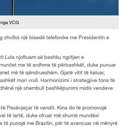
 nga VCG
g zhvilloi një bisedë telefonike me Presidentin e
ti Lula njoftuam së bashku ngritjen e
omunitet me të ardhme të përbashkët, duke punuar
anet më të qëndrueshëm. Gjatë vitit të kaluar,
ashkët mori vrull. Harmonizimi i strategjive tona të
ke dhënë një shembull bashkëpunimi midis vendeve
15-të Pesëvjeçar të vendit. Kina do të promovojë
nivel të lartë, duke ofruar më shumë mundësi
e të punojë me Brazilin, për të avancuar në mënyrë