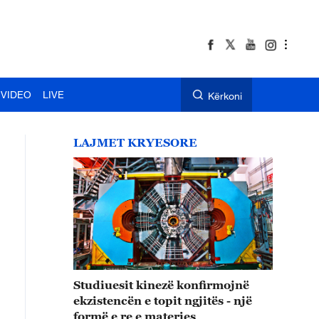
VIDEO
LIVE
Kërkoni
LAJMET KRYESORE
Studiuesit kinezë konfirmojnë
ekzistencën e topit ngjitës - një
formë e re e materies