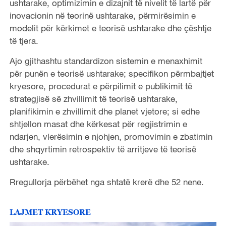
ushtarake, optimizimin e dizajnit të nivelit të lartë për
inovacionin në teorinë ushtarake, përmirësimin e
modelit për kërkimet e teorisë ushtarake dhe çështje
të tjera.
Ajo gjithashtu standardizon sistemin e menaxhimit
për punën e teorisë ushtarake; specifikon përmbajtjet
kryesore, procedurat e përpilimit e publikimit të
strategjisë së zhvillimit të teorisë ushtarake,
planifikimin e zhvillimit dhe planet vjetore; si edhe
shtjellon masat dhe kërkesat për regjistrimin e
ndarjen, vlerësimin e njohjen, promovimin e zbatimin
dhe shqyrtimin retrospektiv të arritjeve të teorisë
ushtarake.
Rregullorja përbëhet nga shtatë krerë dhe 52 nene.
LAJMET KRYESORE