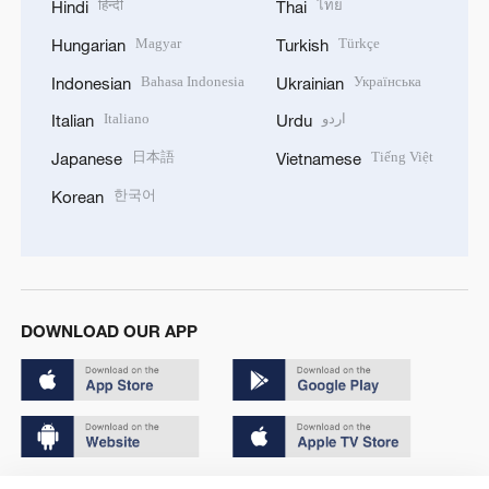
हिन्दी
ไทย
Hindi
Thai
Magyar
Türkçe
Hungarian
Turkish
Bahasa Indonesia
Українська
Indonesian
Ukrainian
Italiano
اردو
Italian
Urdu
日本語
Tiếng Việt
Japanese
Vietnamese
한국어
Korean
DOWNLOAD OUR APP