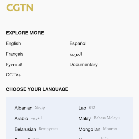
EXPLORE MORE
English
Español
Français
العربية
Русский
Documentary
CCTV+
CHOOSE YOUR LANGUAGE
Shqip
ລາວ
Albanian
Lao
العربية
Bahasa Melayu
Arabic
Malay
Беларуская
Монгол
Belarusian
Mongolian