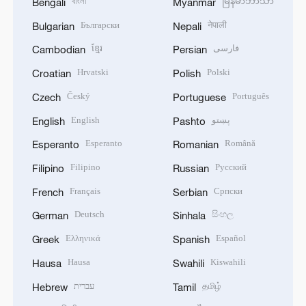
বাংলা
မြန်မာဘာသာ
Bengali
Myanmar
Български
नेपाली
Bulgarian
Nepali
ខ្មែរ
فارسی
Cambodian
Persian
Hrvatski
Polski
Croatian
Polish
Český
Português
Czech
Portuguese
English
پښتو
English
Pashto
Esperanto
Română
Esperanto
Romanian
Filipino
Русский
Filipino
Russian
Français
Српски
French
Serbian
Deutsch
සිංහල
German
Sinhala
Ελληνικά
Español
Greek
Spanish
Hausa
Kiswahili
Hausa
Swahili
עברית
தமிழ்
Hebrew
Tamil