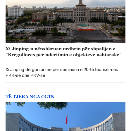
Xi Jinping-u nënshkruan urdhrin për shpalljen e
"Rregullores për ndërtimin e objekteve ushtarake"
Xi Jinping dërgon urime për seminarin e 20-të teorisë mes
PKK-së dhe PKV-së
TË TJERA NGA CGTN