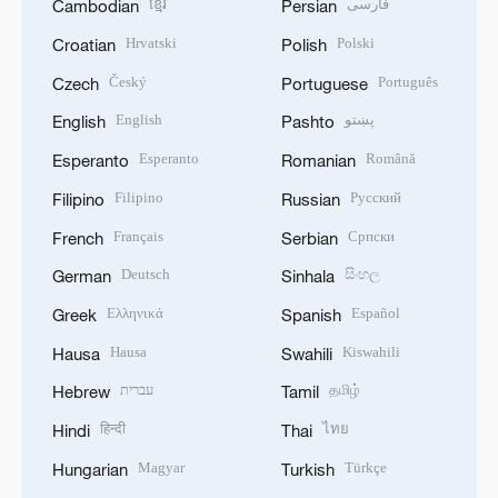
ខ្មែរ
فارسی
Cambodian
Persian
Hrvatski
Polski
Croatian
Polish
Český
Português
Czech
Portuguese
English
پښتو
English
Pashto
Esperanto
Română
Esperanto
Romanian
Filipino
Русский
Filipino
Russian
Français
Српски
French
Serbian
Deutsch
සිංහල
German
Sinhala
Ελληνικά
Español
Greek
Spanish
Hausa
Kiswahili
Hausa
Swahili
עברית
தமிழ்
Hebrew
Tamil
हिन्दी
ไทย
Hindi
Thai
Magyar
Türkçe
Hungarian
Turkish