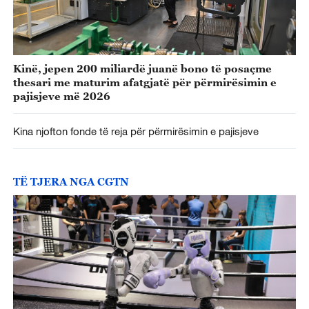
Kinë, jepen 200 miliardë juanë bono të posaçme
thesari me maturim afatgjatë për përmirësimin e
pajisjeve më 2026
Kina njofton fonde të reja për përmirësimin e pajisjeve
TË TJERA NGA CGTN