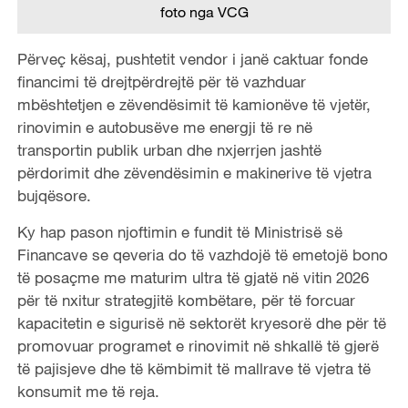
foto nga VCG
Përveç kësaj, pushtetit vendor i janë caktuar fonde
financimi të drejtpërdrejtë për të vazhduar
mbështetjen e zëvendësimit të kamionëve të vjetër,
rinovimin e autobusëve me energji të re në
transportin publik urban dhe nxjerrjen jashtë
përdorimit dhe zëvendësimin e makinerive të vjetra
bujqësore.
Ky hap pason njoftimin e fundit të Ministrisë së
Financave se qeveria do të vazhdojë të emetojë bono
të posaçme me maturim ultra të gjatë në vitin 2026
për të nxitur strategjitë kombëtare, për të forcuar
kapacitetin e sigurisë në sektorët kryesorë dhe për të
promovuar programet e rinovimit në shkallë të gjerë
të pajisjeve dhe të këmbimit të mallrave të vjetra të
konsumit me të reja.