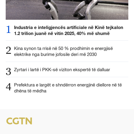
1
Industria e inteligjencës artificiale në Kinë tejkalon
1.2 trilion juanë në vitin 2025, 40% më shumë
2
Kina synon ta rrisë në 50 % prodhimin e energjisë
elektrike nga burime jofosile deri më 2030
3
Zyrtari i lartë i PKK-së viziton ekspertë të dalluar
4
Prefektura e largët e shndërron energjinë diellore në të
dhëna të mëdha