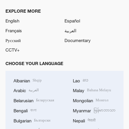
EXPLORE MORE
English
Español
Français
العربية
Русский
Documentary
CCTV+
CHOOSE YOUR LANGUAGE
Shqip
ລາວ
Albanian
Lao
العربية
Bahasa Melayu
Arabic
Malay
Беларуская
Монгол
Belarusian
Mongolian
বাংলা
မြန်မာဘာသာ
Bengali
Myanmar
Български
नेपाली
Bulgarian
Nepali