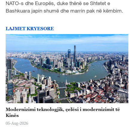
NATO-s dhe Europës, duke thënë se Shtetet e
Bashkuara japin shumë dhe marrin pak në këmbim.
LAJMET KRYESORE
Modernizimi teknologjik, çelësi i modernizimit të
Kinës
05-Aug-2026