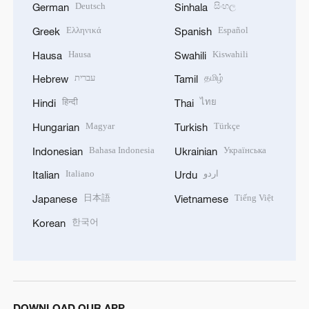
Deutsch
සිංහල
German
Sinhala
Ελληνικά
Español
Greek
Spanish
Hausa
Kiswahili
Hausa
Swahili
עברית
தமிழ்
Hebrew
Tamil
हिन्दी
ไทย
Hindi
Thai
Magyar
Türkçe
Hungarian
Turkish
Bahasa Indonesia
Українська
Indonesian
Ukrainian
Italiano
اردو
Italian
Urdu
日本語
Tiếng Việt
Japanese
Vietnamese
한국어
Korean
DOWNLOAD OUR APP