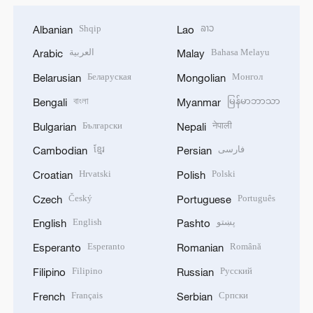
Shqip
ລາວ
Albanian
Lao
العربية
Bahasa Melayu
Arabic
Malay
Беларуская
Монгол
Belarusian
Mongolian
বাংলা
မြန်မာဘာသာ
Bengali
Myanmar
Български
नेपाली
Bulgarian
Nepali
ខ្មែរ
فارسی
Cambodian
Persian
Hrvatski
Polski
Croatian
Polish
Český
Português
Czech
Portuguese
English
پښتو
English
Pashto
Esperanto
Română
Esperanto
Romanian
Filipino
Русский
Filipino
Russian
Français
Српски
French
Serbian