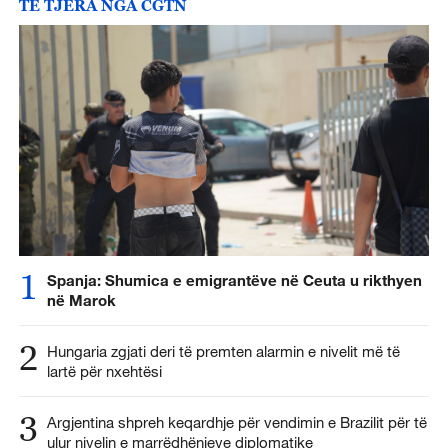
TË TJERA NGA CGTN
1
Spanja: Shumica e emigrantëve në Ceuta u rikthyen
në Marok
2
Hungaria zgjati deri të premten alarmin e nivelit më të
lartë për nxehtësi
3
Argjentina shpreh keqardhje për vendimin e Brazilit për të
ulur nivelin e marrëdhënieve diplomatike