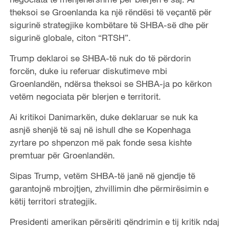
theksoi se Groenlanda ka një rëndësi të veçantë për
sigurinë strategjike kombëtare të SHBA-së dhe për
sigurinë globale, citon “RTSH”.
Trump deklaroi se SHBA-të nuk do të përdorin
forcën, duke iu referuar diskutimeve mbi
Groenlandën, ndërsa theksoi se SHBA-ja po kërkon
vetëm negociata për blerjen e territorit.
Ai kritikoi Danimarkën, duke deklaruar se nuk ka
asnjë shenjë të saj në ishull dhe se Kopenhaga
zyrtare po shpenzon më pak fonde sesa kishte
premtuar për Groenlandën.
Sipas Trump, vetëm SHBA-të janë në gjendje të
garantojnë mbrojtjen, zhvillimin dhe përmirësimin e
këtij territori strategjik.
Presidenti amerikan përsëriti qëndrimin e tij kritik ndaj