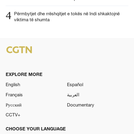
4
Përmbytjet dhe rrëshqitjet e tokës në Indi shkaktojnë
viktima të shumta
EXPLORE MORE
English
Español
Français
العربية
Русский
Documentary
CCTV+
CHOOSE YOUR LANGUAGE