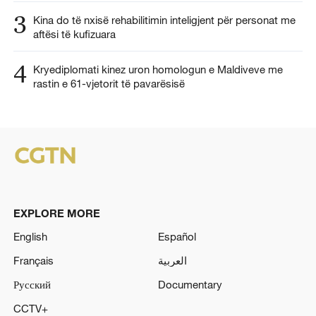
3
Kina do të nxisë rehabilitimin inteligjent për personat me
aftësi të kufizuara
4
Kryediplomati kinez uron homologun e Maldiveve me
rastin e 61-vjetorit të pavarësisë
EXPLORE MORE
English
Español
Français
العربية
Русский
Documentary
CCTV+