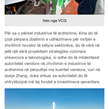
foto nga VCG
Për sa u përket industrive të ardhshme, Kina do të
çojë përpara zbatimin e udhëzimeve për nxitjen e
zhvillimit novator të këtyre sektorëve, do të vërë në
jetë një sërë projektesh strategjike vizionare
shkencore e teknologjike, si edhe do të mbështesë
autoritetet vendore në zhvillimin e industrive të
ardhshme në përputhje me kushtet vendore, vuri në
dukje Zhang, duke shtuar se autoritetet do të
shfrytëzojnë më tej fondet e investimeve qeveritare.