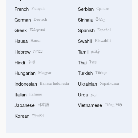
Français
Српски
French
Serbian
Deutsch
සිංහල
German
Sinhala
Ελληνικά
Español
Greek
Spanish
Hausa
Kiswahili
Hausa
Swahili
עברית
தமிழ்
Hebrew
Tamil
हिन्दी
ไทย
Hindi
Thai
Magyar
Türkçe
Hungarian
Turkish
Bahasa Indonesia
Українська
Indonesian
Ukrainian
Italiano
اردو
Italian
Urdu
日本語
Tiếng Việt
Japanese
Vietnamese
한국어
Korean