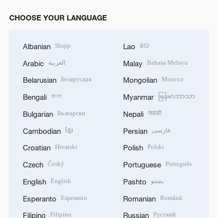
CHOOSE YOUR LANGUAGE
Shqip
ລາວ
Albanian
Lao
العربية
Bahasa Melayu
Arabic
Malay
Беларуская
Монгол
Belarusian
Mongolian
বাংলা
မြန်မာဘာသာ
Bengali
Myanmar
Български
नेपाली
Bulgarian
Nepali
ខ្មែរ
فارسی
Cambodian
Persian
Hrvatski
Polski
Croatian
Polish
Český
Português
Czech
Portuguese
English
پښتو
English
Pashto
Esperanto
Română
Esperanto
Romanian
Filipino
Русский
Filipino
Russian