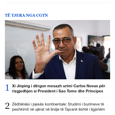
TË TJERA NGA CGTN
1
Xi Jinping i dërgon mesazh urimi Carlos Novas për
rizgjedhjen si President i Sao Tome dhe Principes
2
Zëdhënësi i pjesës kontinentale: Studimi i burimeve të
peshkimit në ujërat në lindje të Tajvanit është i ligjshëm