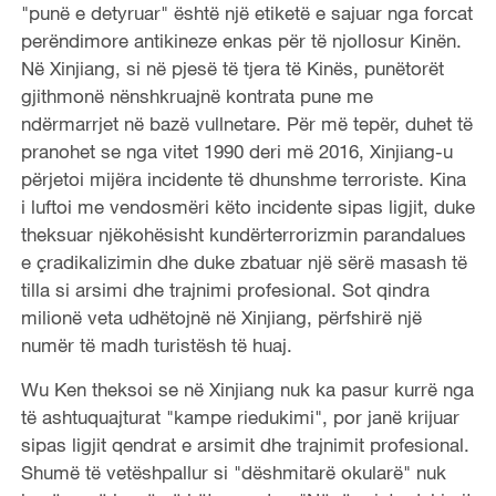
"punë e detyruar" është një etiketë e sajuar nga forcat
perëndimore antikineze enkas për të njollosur Kinën.
Në Xinjiang, si në pjesë të tjera të Kinës, punëtorët
gjithmonë nënshkruajnë kontrata pune me
ndërmarrjet në bazë vullnetare. Për më tepër, duhet të
pranohet se nga vitet 1990 deri më 2016, Xinjiang-u
përjetoi mijëra incidente të dhunshme terroriste. Kina
i luftoi me vendosmëri këto incidente sipas ligjit, duke
theksuar njëkohësisht kundërterrorizmin parandalues ​​
e çradikalizimin dhe duke zbatuar një sërë masash të
tilla si arsimi dhe trajnimi profesional. Sot qindra
milionë veta udhëtojnë në Xinjiang, përfshirë një
numër të madh turistësh të huaj.
Wu Ken theksoi se në Xinjiang nuk ka pasur kurrë nga
të ashtuquajturat "kampe riedukimi", por janë krijuar
sipas ligjit qendrat e arsimit dhe trajnimit profesional.
Shumë të vetëshpallur si "dëshmitarë okularë" nuk