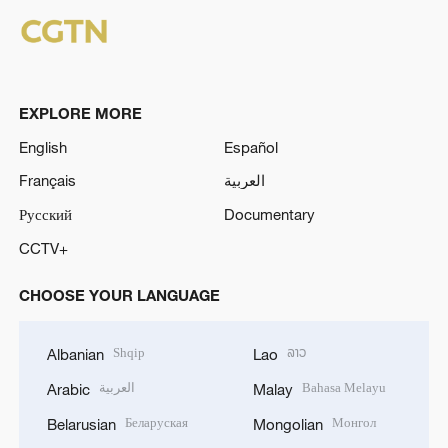
EXPLORE MORE
English
Español
Français
العربية
Русский
Documentary
CCTV+
CHOOSE YOUR LANGUAGE
Shqip
ລາວ
Albanian
Lao
العربية
Bahasa Melayu
Arabic
Malay
Беларуская
Монгол
Belarusian
Mongolian