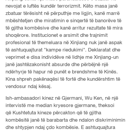
nevojat e luftës kundër terrorizmit. Këto masa janë
zbatuar tërësisht në përputhje me ligjin, kanë marrë
mbështetjen dhe miratimin e sinqertë të banorëve të
të gjitha kombësive dhe kanë arritur rezultate të mira
shoqërore. Institucionet e arsimit dhe trajnimit
profesional të themeluara në Xinjiang nuk janë aspak
të ashtuquajturat "kampe riedukimi". Deklaratat dhe
veprimet e disa individëve në lidhje me Xinjiang-un
janë jashtëzakonisht absurde dhe përbëjnë një
ndërhyrje të hapur në punët e brendshme të Kinës.
Kina shpreh pakënaqësi të fortë dhe kundërshtim të
vendosur ndaj kësaj.
Ish-ambasadori kinez në Gjermani, Wu Ken, në një
intervistë me median kryesore gjermane, theksoi
që Kushtetuta kineze përcakton që të gjitha
kombësitë janë të barabarta dhe ndalon diskriminimin
dhe shtypjen ndaj çdo kombësie. E ashtuquajtura