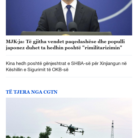
MJK-ja: Të gjitha vendet paqedashëse dhe populli
japonez duhet ta hedhin poshtë "rimilitarizimin"
Kina hedh poshtë gënjeshtrat e SHBA-së për Xinjiangun në
Këshillin e Sigurimit të OKB-së
TË TJERA NGA CGTN