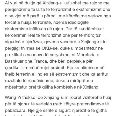
Ai vuri në dukje që Xinjiang-u kufizohet me rajone me
përqendrime të larta të terrorizmit e ekstremizmit dhe
disa vjet më parë u përball me kërcënime serioze nga
forcat e huaja terroriste, ndërsa ideologjitë
ekstremiste infiltruan në rajon. Për të kundërshtuar
kërcënimin real të terrorizmit dhe për të mbrojtur
sigurinë e njerëzve, qeveria vendore e Xinjiang-ut iu
përgjigj thirrjes së OKB-së, duke u mbështetur në
praktikat e vendeve të ndryshme, si Mbretëria e
Bashkuar dhe Franca, dhe bëri përpjekje për
çradikalizim nëpërmjet arsimit. Kjo ka eliminuar në
thelb terrenin e lindjes së ekstremizmit dhe ka arritur
rezultate të rëndësishme, duke u mirëpritur e
mbështetur prej të gjitha kombësive në Xinjiang.
Wang Yi theksoi që Xinjiang-u mirëpret vizitorët e huaj
për të njohur të vërtetën rreth këtyre pretendimeve të
pabazuara. Një gjë është e sigurt: njerëzit e të gjitha