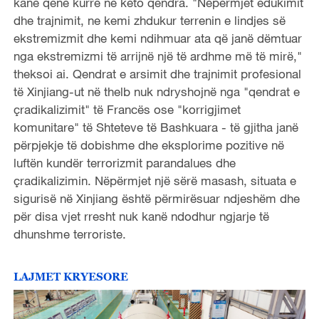
kanë qenë kurrë në këto qendra. "Nëpërmjet edukimit
dhe trajnimit, ne kemi zhdukur terrenin e lindjes së
ekstremizmit dhe kemi ndihmuar ata që janë dëmtuar
nga ekstremizmi të arrijnë një të ardhme më të mirë,"
theksoi ai. Qendrat e arsimit dhe trajnimit profesional
të Xinjiang-ut në thelb nuk ndryshojnë nga "qendrat e
çradikalizimit" të Francës ose "korrigjimet
komunitare" të Shteteve të Bashkuara - të gjitha janë
përpjekje të dobishme dhe eksplorime pozitive në
luftën kundër terrorizmit parandalues ​​dhe
çradikalizimin. Nëpërmjet një sërë masash, situata e
sigurisë në Xinjiang është përmirësuar ndjeshëm dhe
për disa vjet rresht nuk kanë ndodhur ngjarje të
dhunshme terroriste.
LAJMET KRYESORE