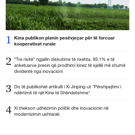
1
Kina publikon planin pesëvjeçar për të forcuar
kooperativat rurale
2
“Tre risitë” ngjallin diskutime të nxehta. 93.1% e të
anketuarve presin që prodhimi kinez të sjellë më shumë
dividentë nga inovacioni
3
Do të publikohet artikulli i Xi Jinping-ut "Përshpejtimi i
ndërtimit të një Kine të Shëndetshme"
4
Xi thekson udhëzimin politik dhe inovacionin në
modernizimin ushtarak