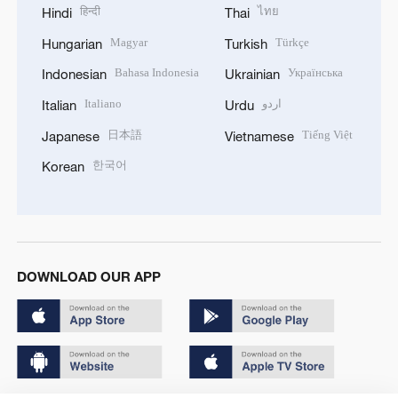
हिन्दी
ไทย
Hindi
Thai
Magyar
Türkçe
Hungarian
Turkish
Bahasa Indonesia
Українська
Indonesian
Ukrainian
Italiano
اردو
Italian
Urdu
日本語
Tiếng Việt
Japanese
Vietnamese
한국어
Korean
DOWNLOAD OUR APP