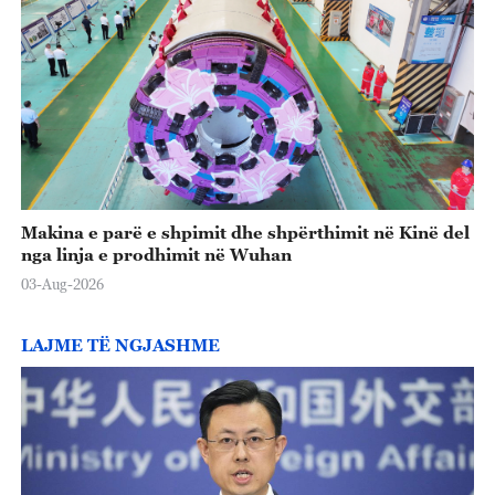
Makina e parë e shpimit dhe shpërthimit në Kinë del
nga linja e prodhimit në Wuhan
03-Aug-2026
LAJME TË NGJASHME