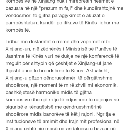
kombësive në Xinjiang nuk i mirëpresin hetimet e
bazuara në një "prezumim faji" dhe kundërshtojnë me
vendosmëri të gjitha paragjykimet e akuzat e
pambështetura kundër politikave të Kinës lidhur me
kombësitë.
Lidhur me deklaratat e rreme dhe veprimet mbi
Xinjiang-un, një zëdhënës i Ministrisë së Punëve të
Jashtme të Kinës vuri në dukje në një konferencë të
rregullt për shtypin që çështjet e Xinjiang-ut janë
thjesht punë të brendshme të Kinës. Aktualisht,
Xinjiang-u gëzon qëndrueshmëri të përgjithshme
shoqërore, një moment të mirë zhvillimi ekonomik,
bashkëjetesë harmonike midis të gjitha
kombësive dhe një rritje të ndjeshme të ndjenjës së
sigurisë e kënaqësisë me qëndrueshmërinë
shoqërore midis banorëve të këtij rajoni. Ngritja e
institucioneve të arsimit dhe trajnimit profesional në
Xinjiang është një masë parandaluese e bazuar në