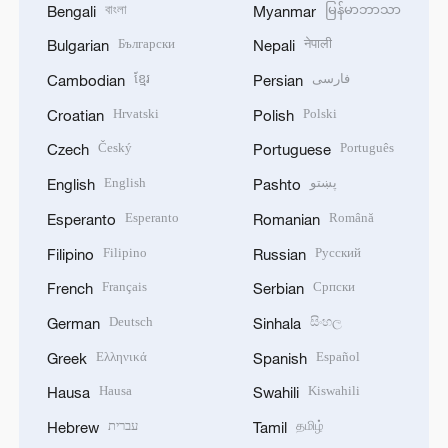
বাংলা
မြန်မာဘာသာ
Bengali
Myanmar
Български
नेपाली
Bulgarian
Nepali
ខ្មែរ
فارسی
Cambodian
Persian
Hrvatski
Polski
Croatian
Polish
Český
Português
Czech
Portuguese
English
پښتو
English
Pashto
Esperanto
Română
Esperanto
Romanian
Filipino
Русский
Filipino
Russian
Français
Српски
French
Serbian
Deutsch
සිංහල
German
Sinhala
Ελληνικά
Español
Greek
Spanish
Hausa
Kiswahili
Hausa
Swahili
עברית
தமிழ்
Hebrew
Tamil