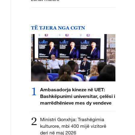
TË TJERA NGA CGTN
1
Ambasadorja kineze në UET:
Bashkëpunimi universitar, çelësi i
marrëdhënieve mes dy vendeve
2
Ministri Gonxhja: Trashëgimia
kulturore, mbi 400 mijë vizitorë
deri në maj 2026