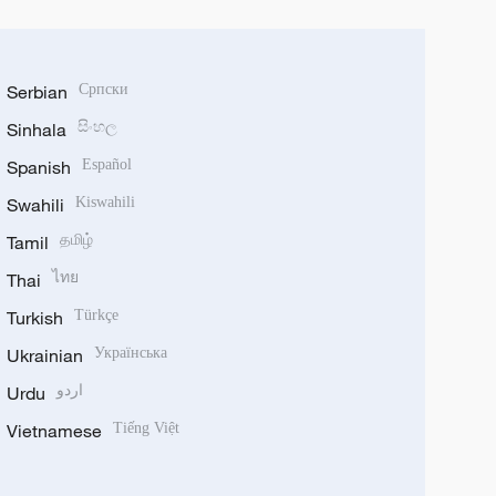
Serbian
Српски
Sinhala
සිංහල
Spanish
Español
Swahili
Kiswahili
Tamil
தமிழ்
Thai
ไทย
Turkish
Türkçe
Ukrainian
Українська
Urdu
اردو
Vietnamese
Tiếng Việt