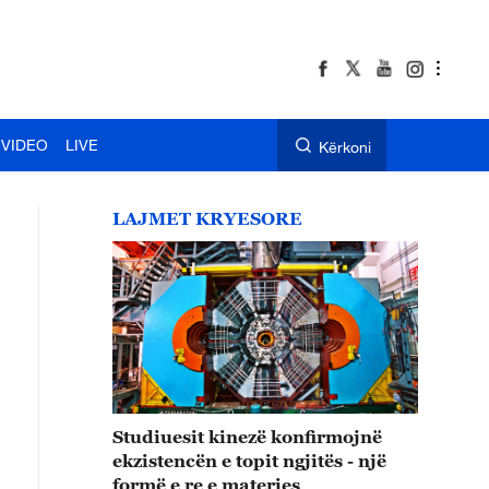
VIDEO
LIVE
Kërkoni
LAJMET KRYESORE
Studiuesit kinezë konfirmojnë
ekzistencën e topit ngjitës - një
formë e re e materies