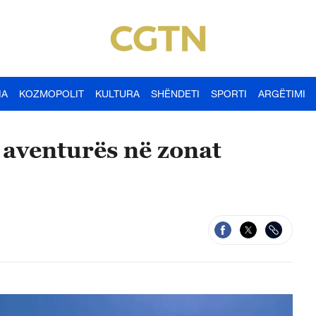
IA
KOZMOPOLIT
KULTURA
SHËNDETI
SPORTI
ARGËTIMI
 aventurës në zonat