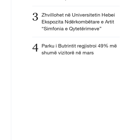
3
Zhvillohet në Universitetin Hebei
Ekspozita Ndërkombëtare e Artit
“Simfonia e Qytetërimeve”
4
Parku i Butrintit regjistroi 49% më
shumë vizitorë në mars