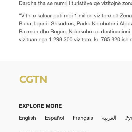
Dardha tha se numri i turistëve që vizitojnë zona
“Vitin e kaluar pati mbi 1 milion vizitorë në Zon
Buna, liqeni i Shkodrës, Parku Kombëtar i Alpe
Razmën dhe Bogën. Ndërkohë që destinacioni më 
vizituan nga 1.298.200 vizitorë, ku 785.820 ish
EXPLORE MORE
English
Español
Français
العربية
Ру