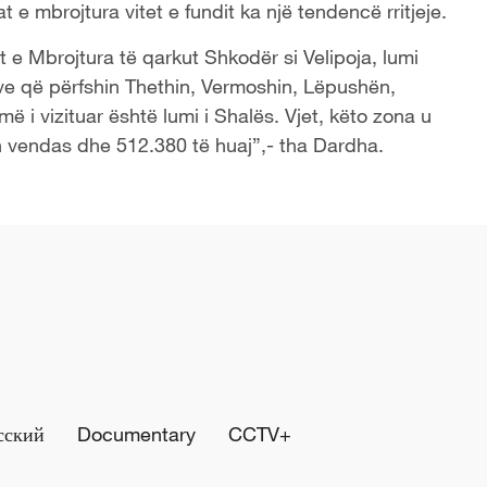
t e mbrojtura vitet e fundit ka një tendencë rritjeje.
at e Mbrojtura të qarkut Shkodër si Velipoja, lumi
ve që përfshin Thethin, Vermoshin, Lëpushën,
i vizituar është lumi i Shalës. Vjet, këto zona u
in vendas dhe 512.380 të huaj”,- tha Dardha.
сский
Documentary
CCTV+