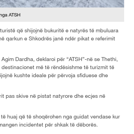
 nga ATSH
ristë që shijojnë bukuritë e natyrës të mbuluara
në qarkun e Shkodrës janë ndër pikat e referimit
a, Agim Dardha, deklaroi për “ATSH”-në se Thethi,
estinacionet më të rëndësishme të turizmit të
rijojnë kushte ideale për përvoja sfiduese dhe
it pas skive në pistat natyrore dhe ecjes në
 e të huaj që të shoqërohen nga guidat vendase kur
hmangen incidentet për shkak të dëborës.