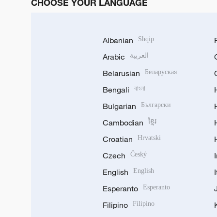
CHOOSE YOUR LANGUAGE
Albanian
Shqip
Arabic
العربية
Belarusian
Беларуская
Bengali
বাংলা
Bulgarian
Български
Cambodian
ខ្មែរ
Croatian
Hrvatski
Czech
Český
English
English
Esperanto
Esperanto
Filipino
Filipino