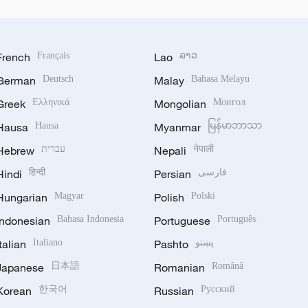
French
Français
Lao
ລາວ
German
Deutsch
Malay
Bahasa Melayu
Greek
Ελληνικά
Mongolian
Монгол
Hausa
Hausa
Myanmar
မြန်မာဘာသာ
Hebrew
עברית
Nepali
नेपाली
Hindi
हिन्दी
Persian
فارسی
Hungarian
Magyar
Polish
Polski
Indonesian
Bahasa Indonesia
Portuguese
Português
Italian
Italiano
Pashto
پښتو
Japanese
日本語
Romanian
Română
Korean
한국어
Russian
Русский