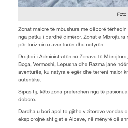
Foto
Zonat malore të mbushura me dëborë tërheqin tu
nga petku i bardhë dimëror. Zonat e Mbrojtura 
për turizmin e aventurës dhe natyrës.
Drejtori i Administratës së Zonave të Mbrojtur
Boga, Vermoshi, Lëpusha dhe Razma janë ndër d
aventurës, ku natyra e egër dhe terreni malor k
autentike.
Sipas tij, këto zona preferohen nga të pasionuar
dëborë.
Dardha u bëri apel të gjithë vizitorëve vendas
eksplorojnë shtigjet e Alpeve, në mënyrë që s