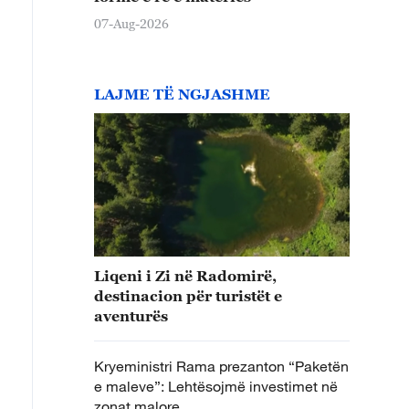
07-Aug-2026
LAJME TË NGJASHME
Liqeni i Zi në Radomirë,
destinacion për turistët e
aventurës
Kryeministri Rama prezanton “Paketën
e maleve”: Lehtësojmë investimet në
zonat malore