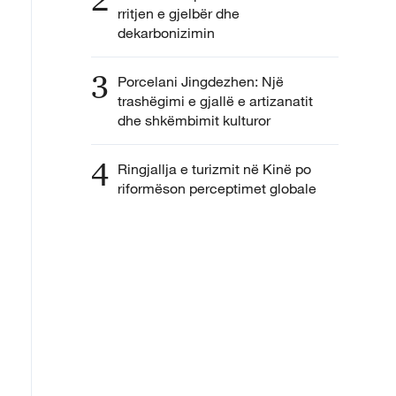
rritjen e gjelbër dhe
dekarbonizimin
3
Porcelani Jingdezhen: Një
trashëgimi e gjallë e artizanatit
dhe shkëmbimit kulturor
4
Ringjallja e turizmit në Kinë po
riformëson perceptimet globale