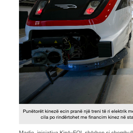
Punëtorët kinezë ecin pranë një treni të ri elektrik
cila po rindërtohet me financim kinez në 
Madje, iniciativa Kinë–EQL shërben si shembulli