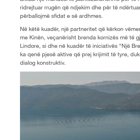
ridrejtuar rrugën që ndjekim dhe për të ndërtu
përballojmë sfidat e së ardhmes.
Në këtë kuadër, një partneritet që kërkon vëmen
me Kinën, veçanërisht brenda kornizës më të 
Lindore, si dhe në kuadër të iniciativës “Një Br
ka qenë pjesë aktive që prej krijimit të tyre,
dialog konstruktiv.