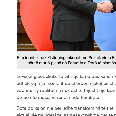
Presidenti kinez Xi Jinping takohet me Sekretarin e 
për të marrë pjesë në Forumin e Tretë të nismës
Lëvizjet gjeopolitike të vitit që lamë pas kanë
udhëkryq, një moment që shërben njëkohësisht s
veprim. Ky realitet i ri nuk është thjesht një fa
që po riformësojnë rendin ndërkombëtar.
Bota po kalon një periudhë transformimi të thel
aktual një mundësi të jashtëzakonshme për të riv