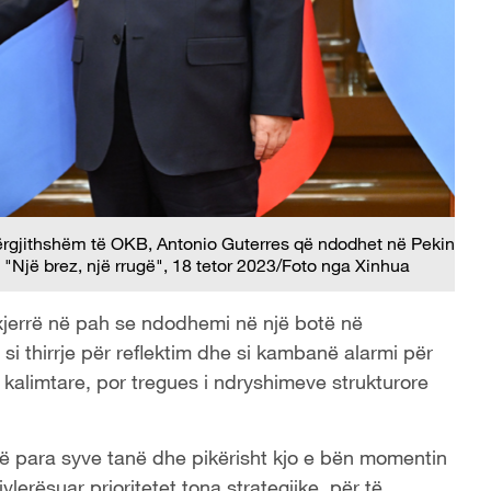
Përgjithshëm të OKB, Antonio Guterres që ndodhet në Pekin
 "Një brez, një rrugë", 18 tetor 2023/Foto nga Xinhua
 nxjerrë në pah se ndodhemi në një botë në
i thirrje për reflektim dhe si kambanë alarmi për
zë kalimtare, por tregues i ndryshimeve strukturore
lë para syve tanë dhe pikërisht kjo e bën momentin
lerësuar prioritetet tona strategjike, për të