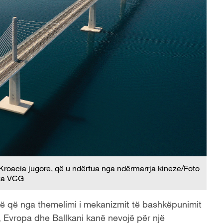
Kroacia jugore, që u ndërtua nga ndërmarrja kineze/Foto
ga VCG
rë që nga themelimi i mekanizmit të bashkëpunimit
, Evropa dhe Ballkani kanë nevojë për një