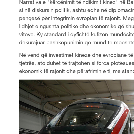
Narrativa e "kërcënimit të ndikimit kinez" në B
si në diskursin politik, ashtu edhe në diplomaci
pengesë për integrimin evropian të rajonit. Meg
lidhjet e ngushta politike dhe ekonomike që sh
viteve. Ky standard i dyfishtë kufizon mundësitë
dekurajuar bashkëpunimin që mund të mbështes
Në vend që investimet kineze dhe evropiane të 
tjetrës, ato duhet të trajtohen si forca plotësu
ekonomik të rajonit dhe përafrimin e tij me sta