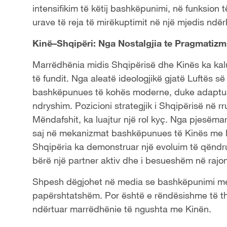
intensifikim të këtij bashkëpunimi, në funksion të
urave të reja të mirëkuptimit në një mjedis ndë
Kinë–Shqipëri: Nga Nostalgjia te Pragmatizm
Marrëdhënia midis Shqipërisë dhe Kinës ka kalu
të fundit. Nga aleatë ideologjikë gjatë Luftës s
bashkëpunues të kohës moderne, duke adaptuar
ndryshim. Pozicioni strategjik i Shqipërisë në rr
Mëndafshit, ka luajtur një rol kyç. Nga pjesëmarrj
saj në mekanizmat bashkëpunues të Kinës me E
Shqipëria ka demonstruar një evoluim të qëndr
bërë një partner aktiv dhe i besueshëm në rajon
Shpesh dëgjohet në media se bashkëpunimi me
papërshtatshëm. Por është e rëndësishme të th
ndërtuar marrëdhënie të ngushta me Kinën.