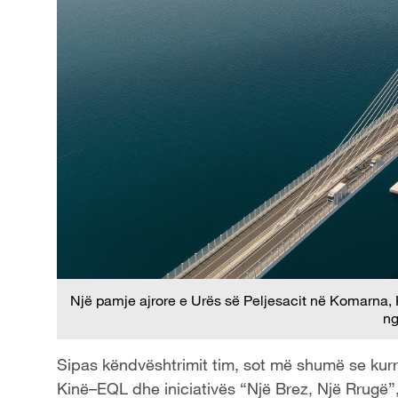
Një pamje ajrore e Urës së Peljesacit në Komarna, 
n
Sipas këndvështrimit tim, sot më shumë se kur
Kinë–EQL dhe iniciativës “Një Brez, Një Rrugë”