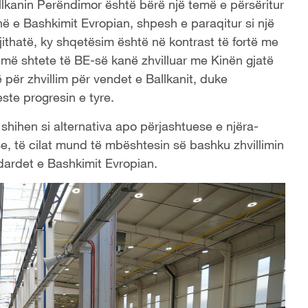
allkanin Perëndimor është bërë një temë e përsëritur
në e Bashkimit Evropian, shpesh e paraqitur si një
jithatë, ky shqetësim është në kontrast të fortë me
umë shtete të BE-së kanë zhvilluar me Kinën gjatë
 për zhvillim për vendet e Ballkanit, duke
te progresin e tyre.
shihen si alternativa apo përjashtuese e njëra-
ese, të cilat mund të mbështesin së bashku zhvillimin
ndardet e Bashkimit Evropian.