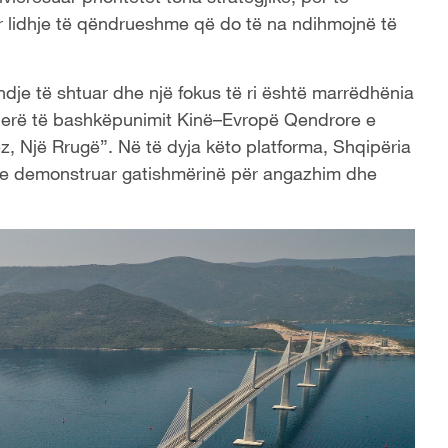
ar lidhje të qëndrueshme që do të na ndihmojnë të
dje të shtuar dhe një fokus të ri është marrëdhënia
gjerë të bashkëpunimit Kinë–Evropë Qendrore e
ez, Një Rrugë”. Në të dyja këto platforma, Shqipëria
 duke demonstruar gatishmërinë për angazhim dhe