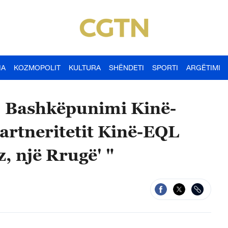
IA
KOZMOPOLIT
KULTURA
SHËNDETI
SPORTI
ARGËTIMI
: Bashkëpunimi Kinë-
Partneritetit Kinë-EQL
z, një Rrugë' "