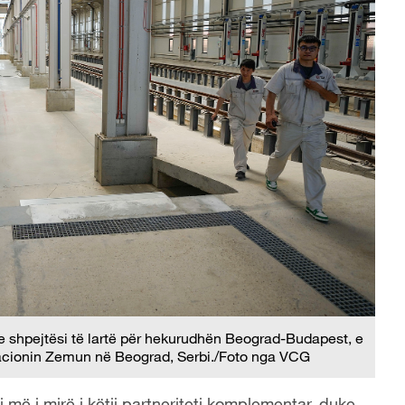
 me shpejtësi të lartë për hekurudhën Beograd-Budapest, e
stacionin Zemun në Beograd, Serbi./Foto nga VCG
 më i mirë i këtij partneriteti komplementar, duke