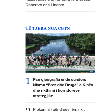
Qendrore dhe Lindore
TË TJERA NGA CGTN
1
Pse gjeografia ende sundon:
Nisma “Brez dhe Rrugë” e Kinës
dhe rikthimi i korridoreve
strategjike
2
Prokurimi i qëndrueshëm nxit