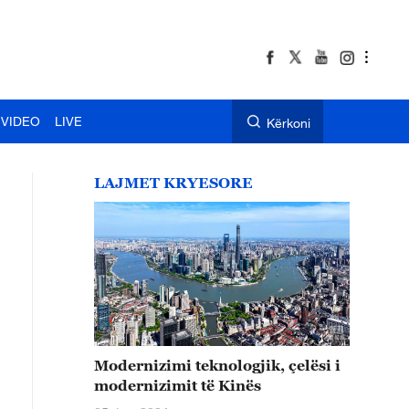
VIDEO
LIVE
Kërkoni
LAJMET KRYESORE
Modernizimi teknologjik, çelësi i
modernizimit të Kinës