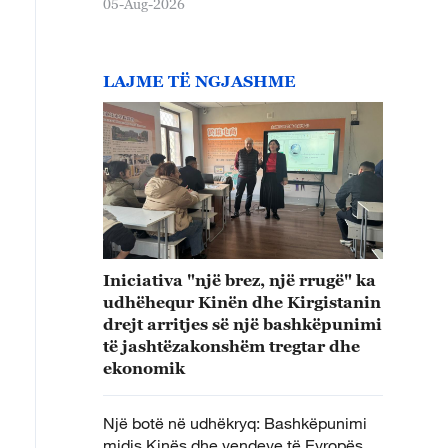
05-Aug-2026
LAJME TË NGJASHME
Iniciativa "një brez, një rrugë" ka
udhëhequr Kinën dhe Kirgistanin
drejt arritjes së një bashkëpunimi
të jashtëzakonshëm tregtar dhe
ekonomik
Një botë në udhëkryq: Bashkëpunimi
midis Kinës dhe vendeve të Evropës