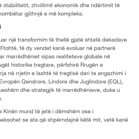
 stabilitetit, zhvillimit ekonomik dhe ndërtimit të
rkombëtar gjithnjë e më kompleks.
i
ar një transformim të thellë gjatë shtatë dekadave
ë Ftohtë, të dy vendet kanë evoluar në partnerë
 marrëdhëniet sipas realiteteve globale në
ugët historike tregtare, përfshirë Rrugën e
a në rrjetin e lashtë të tregtisë deri te angazhimi i
vropën Qendrore, Lindore dhe Juglindore (EQL),
ueshëm dhe strategjik të marrëdhënieve, duke u
.
 Kinën mund të jetë i dëmshëm ose i
eksohet se ata që shpërndajnë këtë mit, vetë kanë