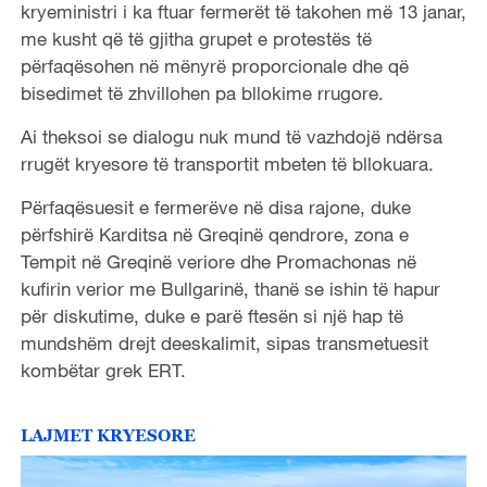
kryeministri i ka ftuar fermerët të takohen më 13 janar,
me kusht që të gjitha grupet e protestës të
përfaqësohen në mënyrë proporcionale dhe që
bisedimet të zhvillohen pa bllokime rrugore.
Ai theksoi se dialogu nuk mund të vazhdojë ndërsa
rrugët kryesore të transportit mbeten të bllokuara.
Përfaqësuesit e fermerëve në disa rajone, duke
përfshirë Karditsa në Greqinë qendrore, zona e
Tempit në Greqinë veriore dhe Promachonas në
kufirin verior me Bullgarinë, thanë se ishin të hapur
për diskutime, duke e parë ftesën si një hap të
mundshëm drejt deeskalimit, sipas transmetuesit
kombëtar grek ERT.
LAJMET KRYESORE