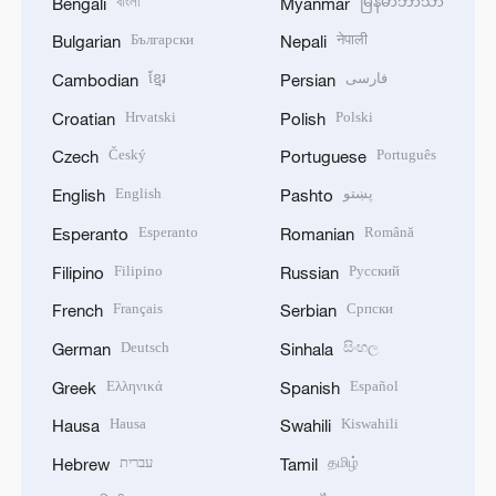
বাংলা
မြန်မာဘာသာ
Bengali
Myanmar
Български
नेपाली
Bulgarian
Nepali
ខ្មែរ
فارسی
Cambodian
Persian
Hrvatski
Polski
Croatian
Polish
Český
Português
Czech
Portuguese
English
پښتو
English
Pashto
Esperanto
Română
Esperanto
Romanian
Filipino
Русский
Filipino
Russian
Français
Српски
French
Serbian
Deutsch
සිංහල
German
Sinhala
Ελληνικά
Español
Greek
Spanish
Hausa
Kiswahili
Hausa
Swahili
עברית
தமிழ்
Hebrew
Tamil