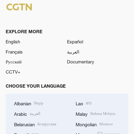
EXPLORE MORE
English
Español
Français
العربية
Русский
Documentary
CCTV+
CHOOSE YOUR LANGUAGE
Shqip
ລາວ
Albanian
Lao
العربية
Bahasa Melayu
Arabic
Malay
Беларуская
Монгол
Belarusian
Mongolian