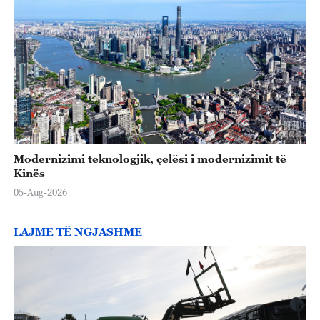
Modernizimi teknologjik, çelësi i modernizimit të
Kinës
05-Aug-2026
LAJME TË NGJASHME