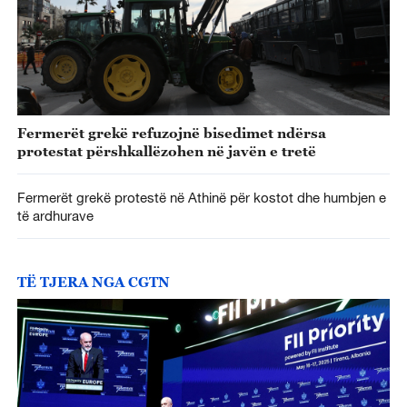
Fermerët grekë refuzojnë bisedimet ndërsa
protestat përshkallëzohen në javën e tretë
Fermerët grekë protestë në Athinë për kostot dhe humbjen e
të ardhurave
TË TJERA NGA CGTN