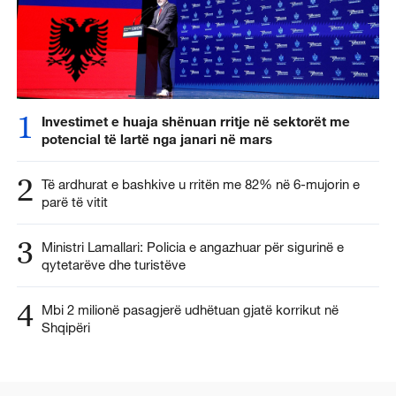
1
Investimet e huaja shënuan rritje në sektorët me
potencial të lartë nga janari në mars
2
Të ardhurat e bashkive u rritën me 82% në 6-mujorin e
parë të vitit
3
Ministri Lamallari: Policia e angazhuar për sigurinë e
qytetarëve dhe turistëve
4
Mbi 2 milionë pasagjerë udhëtuan gjatë korrikut në
Shqipëri