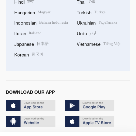
हिन्दी
ไทย
Hindi
Thai
Magyar
Türkçe
Hungarian
Turkish
Bahasa Indonesia
Українська
Indonesian
Ukrainian
Italiano
اردو
Italian
Urdu
日本語
Tiếng Việt
Japanese
Vietnamese
한국어
Korean
DOWNLOAD OUR APP