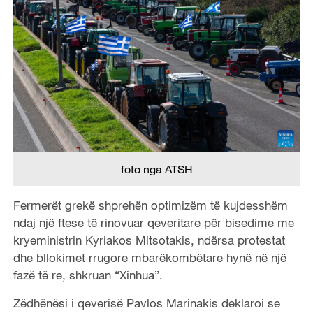
foto nga ATSH
Fermerët grekë shprehën optimizëm të kujdesshëm
ndaj një ftese të rinovuar qeveritare për bisedime me
kryeministrin Kyriakos Mitsotakis, ndërsa protestat
dhe bllokimet rrugore mbarëkombëtare hynë në një
fazë të re, shkruan “Xinhua”.
Zëdhënësi i qeverisë Pavlos Marinakis deklaroi se