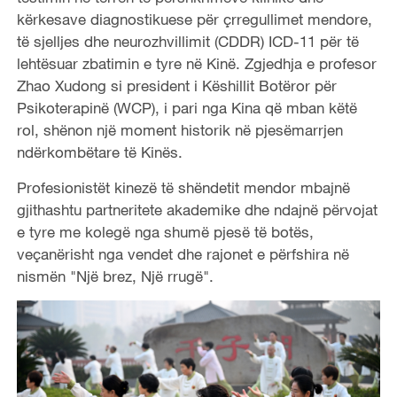
kërkesave diagnostikuese për çrregullimet mendore,
të sjelljes dhe neurozhvillimit (CDDR) ICD-11 për të
lehtësuar zbatimin e tyre në Kinë. Zgjedhja e profesor
Zhao Xudong si president i Këshillit Botëror për
Psikoterapinë (WCP), i pari nga Kina që mban këtë
rol, shënon një moment historik në pjesëmarrjen
ndërkombëtare të Kinës.
Profesionistët kinezë të shëndetit mendor mbajnë
gjithashtu partneritete akademike dhe ndajnë përvojat
e tyre me kolegë nga shumë pjesë të botës,
veçanërisht nga vendet dhe rajonet e përfshira në
nismën "Një brez, Një rrugë".