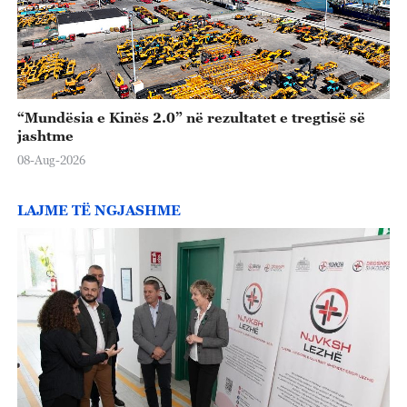
“Mundësia e Kinës 2.0” në rezultatet e tregtisë së
jashtme
08-Aug-2026
LAJME TË NGJASHME