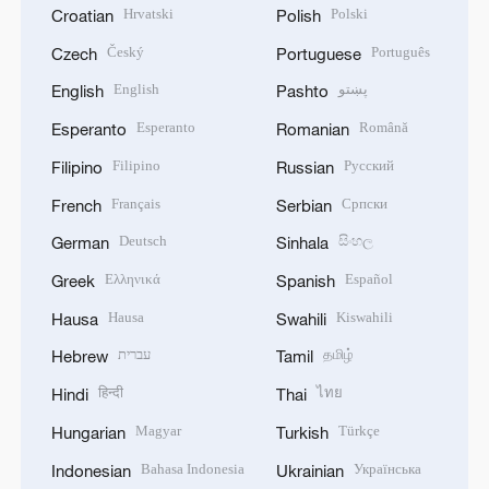
Hrvatski
Polski
Croatian
Polish
Český
Português
Czech
Portuguese
English
پښتو
English
Pashto
Esperanto
Română
Esperanto
Romanian
Filipino
Русский
Filipino
Russian
Français
Српски
French
Serbian
Deutsch
සිංහල
German
Sinhala
Ελληνικά
Español
Greek
Spanish
Hausa
Kiswahili
Hausa
Swahili
עברית
தமிழ்
Hebrew
Tamil
हिन्दी
ไทย
Hindi
Thai
Magyar
Türkçe
Hungarian
Turkish
Bahasa Indonesia
Українська
Indonesian
Ukrainian