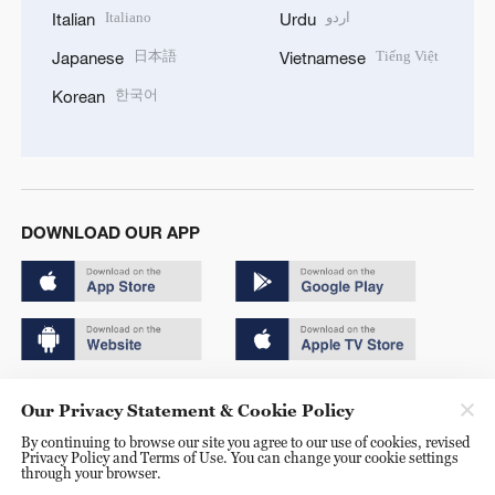
Italiano
اردو
Italian
Urdu
日本語
Tiếng Việt
Japanese
Vietnamese
한국어
Korean
DOWNLOAD OUR APP
Copyright © 2024 CGTN.
Our Privacy Statement & Cookie Policy
京ICP备20000184号
By continuing to browse our site you agree to our use of cookies, revised
Privacy Policy and Terms of Use. You can change your cookie settings
京公网安备 11010502050052号
through your browser.