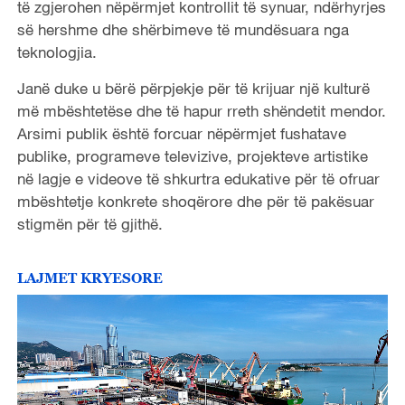
të zgjerohen nëpërmjet kontrollit të synuar, ndërhyrjes
së hershme dhe shërbimeve të mundësuara nga
teknologjia.
Janë duke u bërë përpjekje për të krijuar një kulturë
më mbështetëse dhe të hapur rreth shëndetit mendor.
Arsimi publik është forcuar nëpërmjet fushatave
publike, programeve televizive, projekteve artistike
në lagje e videove të shkurtra edukative për të ofruar
mbështetje konkrete shoqërore dhe për të pakësuar
stigmën për të gjithë.
LAJMET KRYESORE