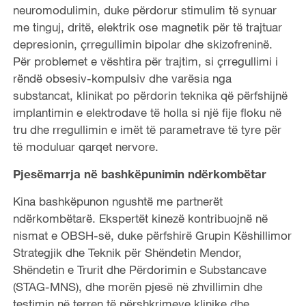
neuromodulimin, duke përdorur stimulim të synuar
me tinguj, dritë, elektrik ose magnetik për të trajtuar
depresionin, çrregullimin bipolar dhe skizofreninë.
Për problemet e vështira për trajtim, si çrregullimi i
rëndë obsesiv-kompulsiv dhe varësia nga
substancat, klinikat po përdorin teknika që përfshijnë
implantimin e elektrodave të holla si një fije floku në
tru dhe rregullimin e imët të parametrave të tyre për
të moduluar qarqet nervore.
Pjesëmarrja në bashkëpunimin ndërkombëtar
Kina bashkëpunon ngushtë me partnerët
ndërkombëtarë. Ekspertët kinezë kontribuojnë në
nismat e OBSH-së, duke përfshirë Grupin Këshillimor
Strategjik dhe Teknik për Shëndetin Mendor,
Shëndetin e Trurit dhe Përdorimin e Substancave
(STAG-MNS), dhe morën pjesë në zhvillimin dhe
testimin në terren të përshkrimeve klinike dhe