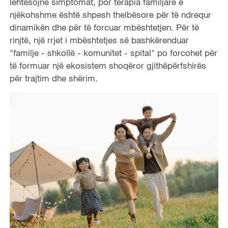
lehtësojnë simptomat, por terapia familjare e
njëkohshme është shpesh thelbësore për të ndrequr
dinamikën dhe për të forcuar mbështetjen. Për të
rinjtë, një rrjet i mbështetjes së bashkërenduar
"familje - shkollë - komunitet - spital" po forcohet për
të formuar një ekosistem shoqëror gjithëpërfshirës
për trajtim dhe shërim.