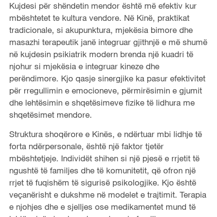
Kujdesi për shëndetin mendor është më efektiv kur
mbështetet te kultura vendore. Në Kinë, praktikat
tradicionale, si akupunktura, mjekësia bimore dhe
masazhi terapeutik janë integruar gjithnjë e më shumë
në kujdesin psikiatrik modern brenda një kuadri të
njohur si mjekësia e integruar kineze dhe
perëndimore. Kjo qasje sinergjike ka pasur efektivitet
për rregullimin e emocioneve, përmirësimin e gjumit
dhe lehtësimin e shqetësimeve fizike të lidhura me
shqetësimet mendore.
Struktura shoqërore e Kinës, e ndërtuar mbi lidhje të
forta ndërpersonale, është një faktor tjetër
mbështetjeje. Individët shihen si një pjesë e rrjetit të
ngushtë të familjes dhe të komunitetit, që ofron një
rrjet të fuqishëm të sigurisë psikologjike. Kjo është
veçanërisht e dukshme në modelet e trajtimit. Terapia
e njohjes dhe e sjelljes ose medikamentet mund të