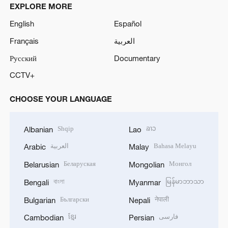
EXPLORE MORE
English
Español
Français
العربية
Русский
Documentary
CCTV+
CHOOSE YOUR LANGUAGE
Shqip
ລາວ
Albanian
Lao
العربية
Bahasa Melayu
Arabic
Malay
Беларуская
Монгол
Belarusian
Mongolian
বাংলা
မြန်မာဘာသာ
Bengali
Myanmar
Български
नेपाली
Bulgarian
Nepali
ខ្មែរ
فارسی
Cambodian
Persian