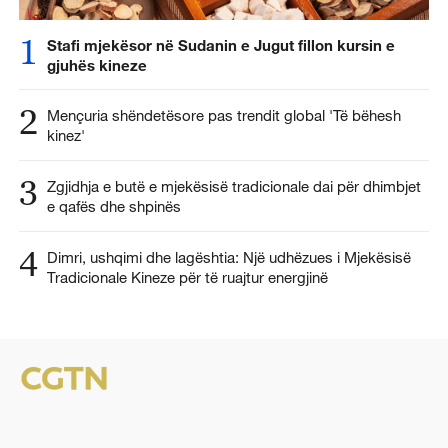
1
Stafi mjekësor në Sudanin e Jugut fillon kursin e
gjuhës kineze
2
Mençuria shëndetësore pas trendit global 'Të bëhesh
kinez'
3
Zgjidhja e butë e mjekësisë tradicionale dai për dhimbjet
e qafës dhe shpinës
4
Dimri, ushqimi dhe lagështia: Një udhëzues i Mjekësisë
Tradicionale Kineze për të ruajtur energjinë