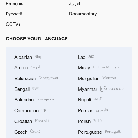
Français
العربية
Русский
Documentary
CCTV+
CHOOSE YOUR LANGUAGE
Shqip
ລາວ
Albanian
Lao
العربية
Bahasa Melayu
Arabic
Malay
Беларуская
Монгол
Belarusian
Mongolian
বাংলা
မြန်မာဘာသာ
Bengali
Myanmar
Български
नेपाली
Bulgarian
Nepali
ខ្មែរ
فارسی
Cambodian
Persian
Hrvatski
Polski
Croatian
Polish
Český
Português
Czech
Portuguese