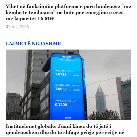
Vihet në funksionim platforma e parë lundruese "me
këmbë të tendosura" në botë për energjinë e erës
me kapacitet 16 MW
07-Aug-2026
LAJME TË NGJASHME
Institucionet globale: Juani kinez do të jetë i
qëndrueshëm dhe do të shfaqë prirje për rritje në