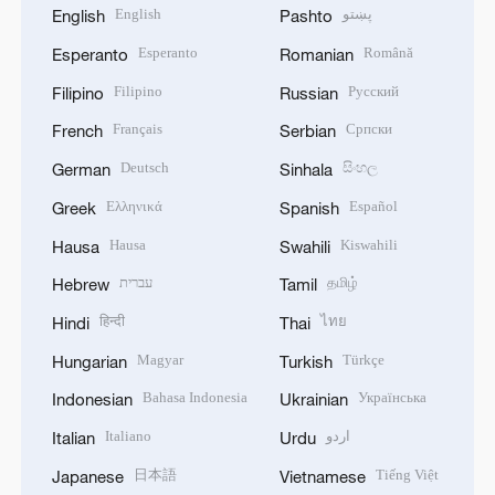
English
پښتو
English
Pashto
Esperanto
Română
Esperanto
Romanian
Filipino
Русский
Filipino
Russian
Français
Српски
French
Serbian
Deutsch
සිංහල
German
Sinhala
Ελληνικά
Español
Greek
Spanish
Hausa
Kiswahili
Hausa
Swahili
עברית
தமிழ்
Hebrew
Tamil
हिन्दी
ไทย
Hindi
Thai
Magyar
Türkçe
Hungarian
Turkish
Bahasa Indonesia
Українська
Indonesian
Ukrainian
Italiano
اردو
Italian
Urdu
日本語
Tiếng Việt
Japanese
Vietnamese