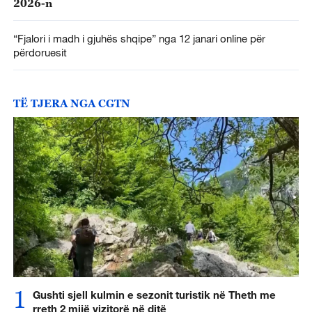
2026-n
“Fjalori i madh i gjuhës shqipe” nga 12 janari online për
përdoruesit
TË TJERA NGA CGTN
1
Gushti sjell kulmin e sezonit turistik në Theth me
rreth 2 mijë vizitorë në ditë