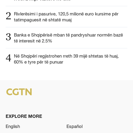
2
Rivlerësimi i pasurive, 120,5 milionë euro kursime për
tatimpaguesit në shtatë muaj
3
Banka e Shqipërisë mban të pandryshuar normën bazë
të interesit në 2.5%
4
Në Shqipëri regjistrohen rreth 39 mijë shtetas të huaj,
60% e tyre për të punuar
EXPLORE MORE
English
Español