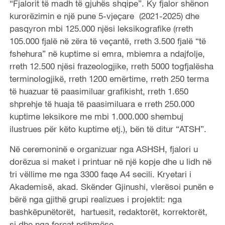
“Fjalorit të madh të gjuhës shqipe”. Ky fjalor shënon
kurorëzimin e një pune 5-vjeçare (2021-2025) dhe
pasqyron mbi 125.000 njësi leksikografike (rreth
105.000 fjalë në zëra të veçantë, rreth 3.500 fjalë “të
fshehura” në kuptime si emra, mbiemra a ndajfolje,
rreth 12.500 njësi frazeologjike, rreth 5000 togfjalësha
terminologjikë, rreth 1200 emërtime, rreth 250 terma
të huazuar të paasimiluar grafikisht, rreth 1.650
shprehje të huaja të paasimiluara e rreth 250.000
kuptime leksikore me mbi 1.000.000 shembuj
ilustrues për këto kuptime etj.), bën të ditur “ATSH”.
Në ceremoninë e organizuar nga ASHSH, fjalori u
dorëzua si maket i printuar në një kopje dhe u lidh në
tri vëllime me nga 3300 faqe A4 secili. Kryetari i
Akademisë, akad. Skënder Gjinushi, vlerësoi punën e
bërë nga gjithë grupi realizues i projektit: nga
bashkëpunëtorët, hartuesit, redaktorët, korrektorët,
si dhe nga forcat ndihmëse.