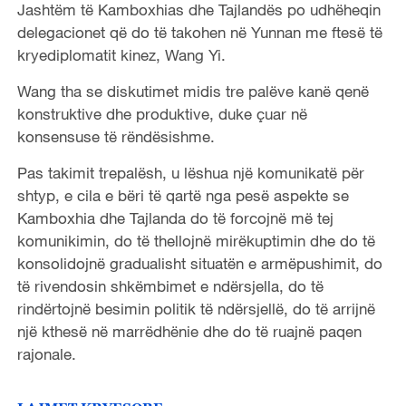
Jashtëm të Kamboxhias dhe Tajlandës po udhëheqin
delegacionet që do të takohen në Yunnan me ftesë të
kryediplomatit kinez, Wang Yi.
Wang tha se diskutimet midis tre palëve kanë qenë
konstruktive dhe produktive, duke çuar në
konsensuse të rëndësishme.
Pas takimit trepalësh, u lëshua një komunikatë për
shtyp, e cila e bëri të qartë nga pesë aspekte se
Kamboxhia dhe Tajlanda do të forcojnë më tej
komunikimin, do të thellojnë mirëkuptimin dhe do të
konsolidojnë gradualisht situatën e armëpushimit, do
të rivendosin shkëmbimet e ndërsjella, do të
rindërtojnë besimin politik të ndërsjellë, do të arrijnë
një kthesë në marrëdhënie dhe do të ruajnë paqen
rajonale.