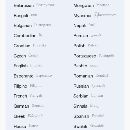
Беларуская
Монгол
Belarusian
Mongolian
বাংলা
မြန်မာဘာသာ
Bengali
Myanmar
Български
नेपाली
Bulgarian
Nepali
ខ្មែរ
فارسی
Cambodian
Persian
Hrvatski
Polski
Croatian
Polish
Český
Português
Czech
Portuguese
English
پښتو
English
Pashto
Esperanto
Română
Esperanto
Romanian
Filipino
Русский
Filipino
Russian
Français
Српски
French
Serbian
Deutsch
සිංහල
German
Sinhala
Ελληνικά
Español
Greek
Spanish
Hausa
Kiswahili
Hausa
Swahili