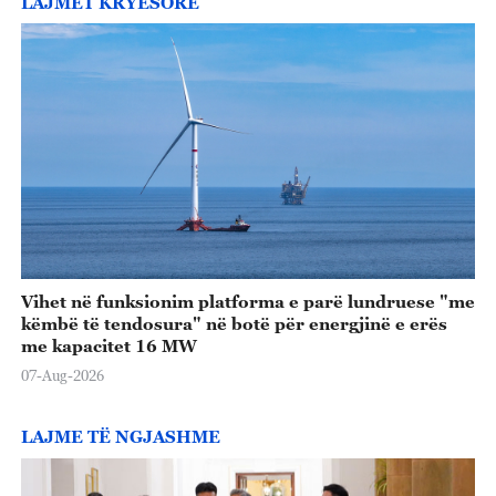
LAJMET KRYESORE
Vihet në funksionim platforma e parë lundruese "me
këmbë të tendosura" në botë për energjinë e erës
me kapacitet 16 MW
07-Aug-2026
LAJME TË NGJASHME