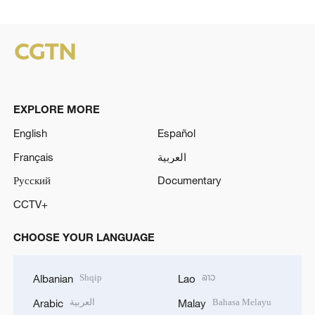
EXPLORE MORE
English
Español
Français
العربية
Русский
Documentary
CCTV+
CHOOSE YOUR LANGUAGE
Shqip
ລາວ
Albanian
Lao
العربية
Bahasa Melayu
Arabic
Malay