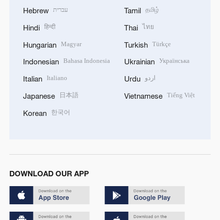
עברית
தமிழ்
Hebrew
Tamil
हिन्दी
ไทย
Hindi
Thai
Magyar
Türkçe
Hungarian
Turkish
Bahasa Indonesia
Українська
Indonesian
Ukrainian
Italiano
اردو
Italian
Urdu
日本語
Tiếng Việt
Japanese
Vietnamese
한국어
Korean
DOWNLOAD OUR APP