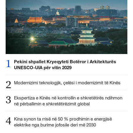
1
Pekini shpallet Kryeqyteti Botëror i Arkitekturës
UNESCO-UIA për vitin 2029
2
Modernizimi teknologjik, çelësi i modernizimit të Kinës
3
Ekspertiza e Kinës në kontrollin e shkretëtirës ndihmon
në përballimin e shkretëtirëzimit global
4
Kina synon ta rrisë në 50 % prodhimin e energjisë
elektrike nga burime jofosile deri më 2030