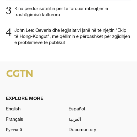
3
Kina përdor satelitin për të forcuar mbrojtjen e
trashëgimisë kulturore
4
John Lee: Qeveria dhe legjislativi janë në të njëjtin "Ekip
të Hong-Kongut", me qëllimin e përbashkët për zgjidhjen
e problemeve të publikut
EXPLORE MORE
English
Español
Français
العربية
Русский
Documentary