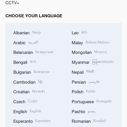
CCTV+
CHOOSE YOUR LANGUAGE
Shqip
ລາວ
Albanian
Lao
العربية
Bahasa Melayu
Arabic
Malay
Беларуская
Монгол
Belarusian
Mongolian
বাংলা
မြန်မာဘာသာ
Bengali
Myanmar
Български
नेपाली
Bulgarian
Nepali
ខ្មែរ
فارسی
Cambodian
Persian
Hrvatski
Polski
Croatian
Polish
Český
Português
Czech
Portuguese
English
پښتو
English
Pashto
Esperanto
Română
Esperanto
Romanian