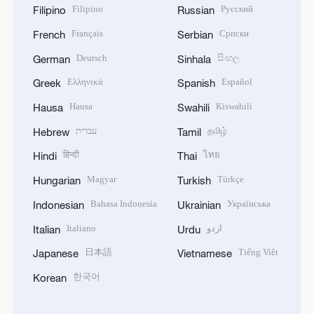
Filipino
Русский
Filipino
Russian
Français
Српски
French
Serbian
Deutsch
සිංහල
German
Sinhala
Ελληνικά
Español
Greek
Spanish
Hausa
Kiswahili
Hausa
Swahili
עברית
தமிழ்
Hebrew
Tamil
हिन्दी
ไทย
Hindi
Thai
Magyar
Türkçe
Hungarian
Turkish
Bahasa Indonesia
Українська
Indonesian
Ukrainian
Italiano
اردو
Italian
Urdu
日本語
Tiếng Việt
Japanese
Vietnamese
한국어
Korean