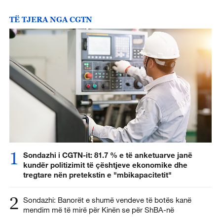
TË TJERA NGA CGTN
1
Sondazhi i CGTN-it: 81.7 % e të anketuarve janë
kundër politizimit të çështjeve ekonomike dhe
tregtare nën pretekstin e "mbikapacitetit"
2
Sondazhi: Banorët e shumë vendeve të botës kanë
mendim më të mirë për Kinën se për ShBA-në