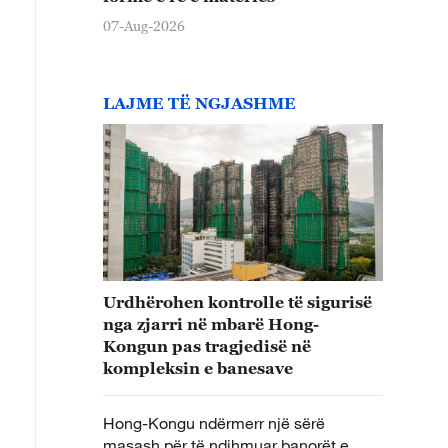
07-Aug-2026
LAJME TË NGJASHME
Urdhërohen kontrolle të sigurisë
nga zjarri në mbarë Hong-
Kongun pas tragjedisë në
kompleksin e banesave
Hong-Kongu ndërmerr një sërë
masash për të ndihmuar banorët e