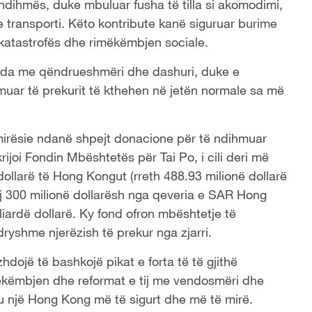
ndihmës, duke mbuluar fusha të tilla si akomodimi,
 transporti. Këto kontribute kanë siguruar burime
katastrofës dhe rimëkëmbjen sociale.
fida me qëndrueshmëri dhe dashuri, duke e
muar të prekurit të kthehen në jetën normale sa më
mirësie ndanë shpejt donacione për të ndihmuar
joi Fondin Mbështetës për Tai Po, i cili deri më
dollarë të Hong Kongut (rreth 488.93 milionë dollarë
ej 300 milionë dollarësh nga qeveria e SAR Hong
miliardë dollarë. Ky fond ofron mbështetje të
ryshme njerëzish të prekur nga zjarri.
dojë të bashkojë pikat e forta të të gjithë
ëkëmbjen dhe reformat e tij me vendosmëri dhe
u një Hong Kong më të sigurt dhe më të mirë.