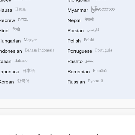
Hausa
Hausa
Myanmar
မြန်မာဘာသာ
Hebrew
עברית
Nepali
नेपाली
Hindi
हिन्दी
Persian
فارسی
Hungarian
Magyar
Polish
Polski
Indonesian
Bahasa Indonesia
Portuguese
Português
Italian
Italiano
Pashto
پښتو
Japanese
日本語
Romanian
Română
Korean
한국어
Russian
Русский