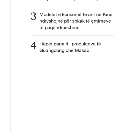
3
Modelet e konsumit të arit në Kinë
ndryshojnë për shkak të çmimeve
të paqëndrueshme
4
Hapet panairi i produkteve të
Guangdong dhe Makao