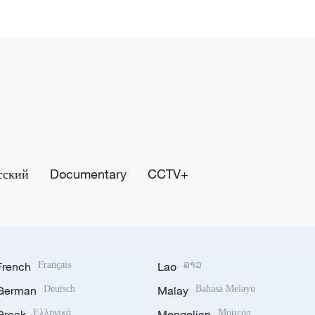
сский
Documentary
CCTV+
French
Français
Lao
ລາວ
German
Deutsch
Malay
Bahasa Melayu
Greek
Ελληνικά
Mongolian
Монгол