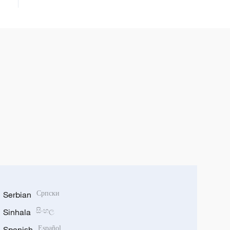
Serbian
Српски
Sinhala
සිංහල
Spanish
Español