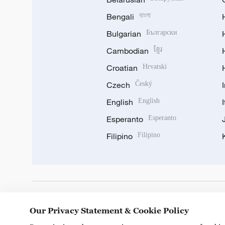
Bengali
বাংলা
Bulgarian
Български
Cambodian
ខ្មែរ
Croatian
Hrvatski
Czech
Český
English
English
Esperanto
Esperanto
Filipino
Filipino
DOWNLOAD OUR APP
Our Privacy Statement & Cookie Policy