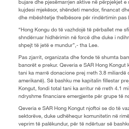
bujare dhe pjesëmarrjen aktive në përpjekjet e 
kujdesi mjekësor, shëndeti mendor, financat dhe
dhe mbështetje thelbësore për rindërtimin pas 
“Hong Kongu do të vazhdojë të përballet me s
shndërruar hidhërimin në forcë dhe duke i ndih
shpejt të jetë e mundur”,- tha Lee.
Pas zjarrit, organizata dhe fonde të shumta ba
banorët e prekur. Qeveria e SAR Hong Kongut kri
tani ka marrë donacione prej rreth 3.8 miliardë 
amerikanë). Së bashku me kapitalin fillestar pr
Kongut, fondi total tani ka arritur në rreth 4.1 
ndryshme financiare emergjente për grupe të nd
Qeveria e SAR Hong Kongut njoftoi se do të vazh
sektorëve, duke udhëhequr komunitetin në rim
veprim të palëkundur, për të ndërtuar së bashk