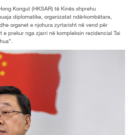
ë Hong Kongut (HKSAR) të Kinës shprehu
 huaja diplomatike, organizatat ndërkombëtare,
 dhe organet e njohura zyrtarisht në vend për
 e prekur nga zjarri në kompleksin rezidencial Tai
hua”.