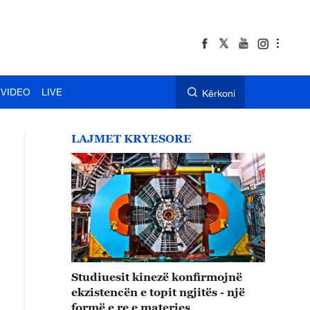
VIDEO
LIVE
Kërkoni
LAJMET KRYESORE
Studiuesit kinezë konfirmojnë
ekzistencën e topit ngjitës - një
formë e re e materies