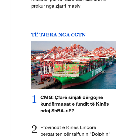
prekur nga zjarri masiv
TË TJERA NGA CGTN
1
CMG: Çfarë sinjali dërgojnë
kundërmasat e fundit të Kinës
ndaj ShBA-së?
2
Provincat e Kinës Lindore
përgatiten për tajfunin “Dolphin”