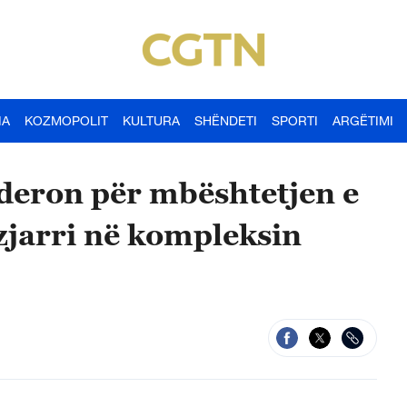
IA
KOZMOPOLIT
KULTURA
SHËNDETI
SPORTI
ARGËTIMI
deron për mbështetjen e
zjarri në kompleksin