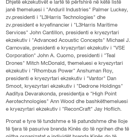
Dhjetë ekzekutivët e lartë të përfshirë në këtë listë
janë themeluesi i "Anduril Industries" Palmer Luckey,
zv.presidenti i "L3Harris Technologies" dhe
zv.president e kryefinancier i "L3Harris Maritime
Services" John Cantillon, presidenti e kryezyrtari
ekzekutiv i "Advanced Acoustic Concepts" Michael J.
Carnovale, presidenti e kryezyrtari ekzekutiv i "VSE
Corporation" John A. Cuomo, presidenti i "Teal
Drones" Mitch McDonald, themeluesi e kryezyrtari
ekzekutiv i "Rhombus Power" Anshuman Roy,
presidenti e kryezyrtari ekzekutiv i "Vantor" Dan
Smoot, kryezyrtari ekzekutiv i "Dedrone Holdings"
Aaditya Devarakonda, presidentja e "High Point
Aerotechnologies" Ann Wood dhe bashkëthemeluesi
e kryezyrtari ekzekutiv i "ReconCraft" Jay Hoflich.
Pronat e tyre të tundshme e të patundshme dhe lloje
të tjera të pasurive brenda Kinës do të ngrihen dhe të
gjitha organizatat e individët brenda Kinës do të