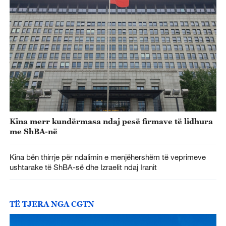
Kina merr kundërmasa ndaj pesë firmave të lidhura
me ShBA-në
Kina bën thirrje për ndalimin e menjëhershëm të veprimeve
ushtarake të ShBA-së dhe Izraelit ndaj Iranit
TË TJERA NGA CGTN