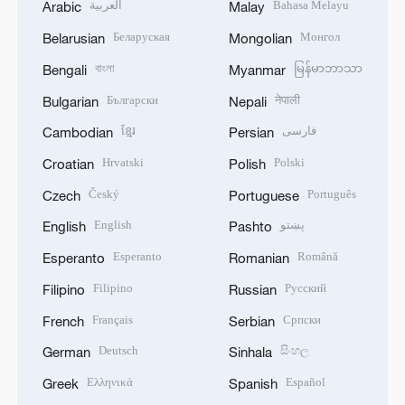
العربية
Bahasa Melayu
Arabic
Malay
Беларуская
Монгол
Belarusian
Mongolian
বাংলা
မြန်မာဘာသာ
Bengali
Myanmar
Български
नेपाली
Bulgarian
Nepali
ខ្មែរ
فارسی
Cambodian
Persian
Hrvatski
Polski
Croatian
Polish
Český
Português
Czech
Portuguese
English
پښتو
English
Pashto
Esperanto
Română
Esperanto
Romanian
Filipino
Русский
Filipino
Russian
Français
Српски
French
Serbian
Deutsch
සිංහල
German
Sinhala
Ελληνικά
Español
Greek
Spanish