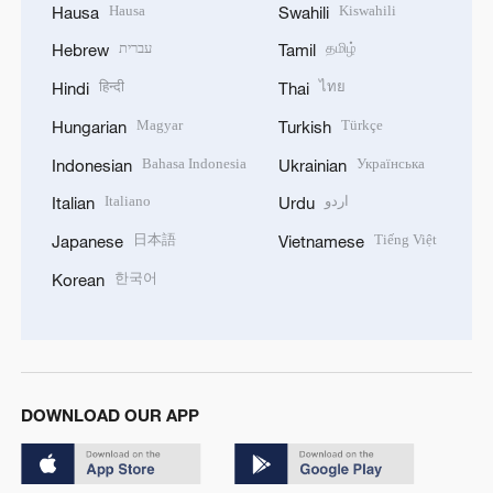
Hausa
Kiswahili
Hausa
Swahili
עברית
தமிழ்
Hebrew
Tamil
हिन्दी
ไทย
Hindi
Thai
Magyar
Türkçe
Hungarian
Turkish
Bahasa Indonesia
Українська
Indonesian
Ukrainian
Italiano
اردو
Italian
Urdu
日本語
Tiếng Việt
Japanese
Vietnamese
한국어
Korean
DOWNLOAD OUR APP