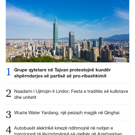
1
Grupe qytetare në Tajvan protestojnë kundër
shpërndarjes së partisë së pro-ribashkimit
2
Naadami i Ujimqin-it Lindor: Festa e traditës së kullotave
dhe unitetit
3
Wuste Water Yardang, një peizazh magjik në Qinghai
4
Autobusët elektrikë kinezë ndihmojnë në nxitjen e
tranzicionit të lëvizshmërisë së gjelbër në Azerbajxhan