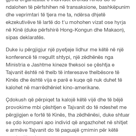
ndalohen të përfshihen në transaksione, bashkëpunim
dhe veprimtari të tjera me ta, ndërsa dhjetë
ekzekutivëve të lartë do t'u mohohen vizat ose hyrja
në Kinë (duke përfshirë Hong-Kongun dhe Makaon),
sipas deklaratës.
Duke iu përgjigjur një pyetjeje lidhur me këtë në një
konferencë të rregullt shtypi, një zëdhënës nga
Ministria e Jashtme kineze theksoi se çështja e
Tajvanit është në thelb të interesave thelbësore të
Kinës dhe është vija e parë e kuqe që nuk duhet të
kalohet në marrëdhëniet kino-amerikane.
Çdokush që përpiqet ta kalojë këtë vijë dhe të bëjë
provokime mbi çështjen e Tajvanit do të ndeshet me
përgjigjen e fortë të Kinës, tha zëdhënësi, duke shtuar
se çdo kompani apo individ që angazhohet në shitjet
e armëve Tajvanit do të paguajë çmimin për këtë