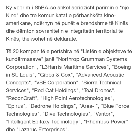
Ky veprim i ShBA-së shkel seriozisht parimin e "një
Kine" dhe tre komunikatat e përbashkëta kino-
amerikane, ndërhyn në punët e brendshme të Kinës
dhe dëmton sovranitetin e integritetin territorial të
Kinës, theksohet në deklaratë.
Të 20 kompanitë e përfshira në "Listën e objekteve të
kundërmasave" janë "Northrop Grumman Systems
Corporation", "L3Harris Maritime Services", "Boeing
in St. Louis", "Gibbs & Cox", "Advanced Acoustic
Concepts", "VSE Corporation", "Sierra Technical
Services", "Red Cat Holdings", "Teal Drones",
"ReconCraft", "High Point Aerotechnologies",
"Epirus", "Dedrone Holdings", "Area-I", "Blue Force
Technologies", "Dive Technologies", "Vantor",
"Intelligent Epitaxy Technology", "Rhombus Power"
dhe "Lazarus Enterprises".