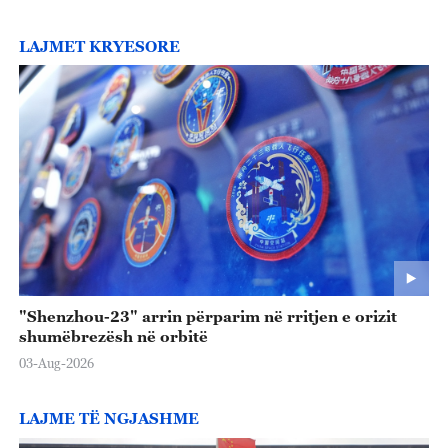
LAJMET KRYESORE
"Shenzhou-23" arrin përparim në rritjen e orizit
shumëbrezësh në orbitë
03-Aug-2026
LAJME TË NGJASHME