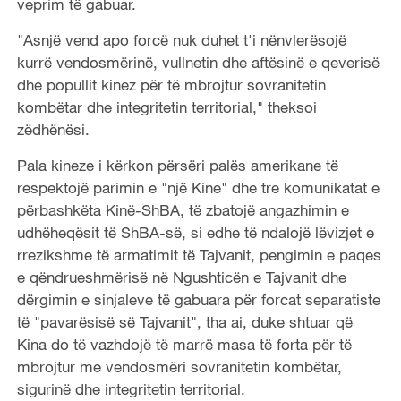
veprim të gabuar.
"Asnjë vend apo forcë nuk duhet t'i nënvlerësojë
kurrë vendosmërinë, vullnetin dhe aftësinë e qeverisë
dhe popullit kinez për të mbrojtur sovranitetin
kombëtar dhe integritetin territorial," theksoi
zëdhënësi.
Pala kineze i kërkon përsëri palës amerikane të
respektojë parimin e "një Kine" dhe tre komunikatat e
përbashkëta Kinë-ShBA, të zbatojë angazhimin e
udhëheqësit të ShBA-së, si edhe të ndalojë lëvizjet e
rrezikshme të armatimit të Tajvanit, pengimin e paqes
e qëndrueshmërisë në Ngushticën e Tajvanit dhe
dërgimin e sinjaleve të gabuara për forcat separatiste
të "pavarësisë së Tajvanit", tha ai, duke shtuar që
Kina do të vazhdojë të marrë masa të forta për të
mbrojtur me vendosmëri sovranitetin kombëtar,
sigurinë dhe integritetin territorial.