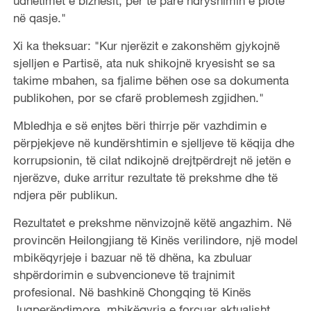
udhëtimet e biznesit, për të parë ndryshimin e plotë
në qasje."
Xi ka theksuar: "Kur njerëzit e zakonshëm gjykojnë
sjelljen e Partisë, ata nuk shikojnë kryesisht se sa
takime mbahen, sa fjalime bëhen ose sa dokumenta
publikohen, por se cfarë problemesh zgjidhen."
Mbledhja e së enjtes bëri thirrje për vazhdimin e
përpjekjeve në kundërshtimin e sjelljeve të këqija dhe
korrupsionin, të cilat ndikojnë drejtpërdrejt në jetën e
njerëzve, duke arritur rezultate të prekshme dhe të
ndjera për publikun.
Rezultatet e prekshme nënvizojnë këtë angazhim. Në
provincën Heilongjiang të Kinës verilindore, një model
mbikëqyrjeje i bazuar në të dhëna, ka zbuluar
shpërdorimin e subvencioneve të trajnimit
profesional. Në bashkinë Chongqing të Kinës
Jugperëndimore, mbikëqyrja e forcuar aktualisht