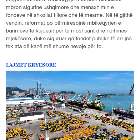
mbron sigurinë ushqimore dhe menaxhimin e
fondeve në shkollat ​​fillore dhe të mesme. Në të gjithë
vendin, reformat po përmirësojnë mbikëqyrjen e
burimeve të kujdesit për të moshuarit dhe ndihmës
mjekësore, duke siguruar që fondet publike të arrijnë
tek ata që kanë më shumë nevojë për to.
LAJMET KRYESORE