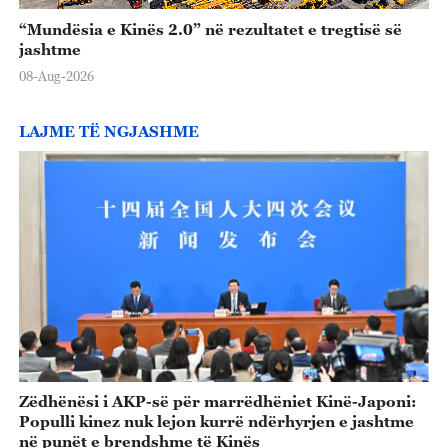
“Mundësia e Kinës 2.0” në rezultatet e tregtisë së
jashtme
08-Aug-2026
LAJME TË NGJASHME
Zëdhënësi i AKP-së për marrëdhëniet Kinë-Japoni:
Populli kinez nuk lejon kurrë ndërhyrjen e jashtme
në punët e brendshme të Kinës