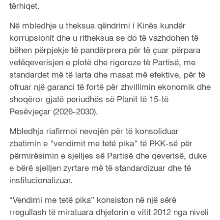
tërhiqet.
Në mbledhje u theksua qëndrimi i Kinës kundër
korrupsionit dhe u ritheksua se do të vazhdohen të
bëhen përpjekje të pandërprera për të çuar përpara
vetëqeverisjen e plotë dhe rigoroze të Partisë, me
standardet më të larta dhe masat më efektive, për të
ofruar një garanci të fortë për zhvillimin ekonomik dhe
shoqëror gjatë periudhës së Planit të 15-të
Pesëvjeçar (2026-2030).
Mbledhja riafirmoi nevojën për të konsoliduar
zbatimin e "vendimit me tetë pika" të PKK-së për
përmirësimin e sjelljes së Partisë dhe qeverisë, duke
e bërë sjelljen zyrtare më të standardizuar dhe të
institucionalizuar.
“Vendimi me tetë pika” konsiston në një sërë
rregullash të miratuara dhjetorin e vitit 2012 nga niveli