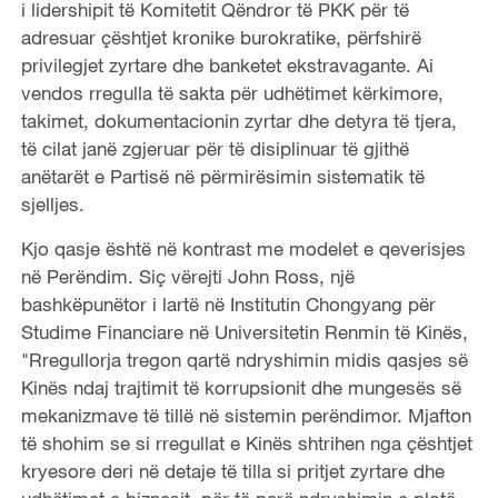
i lidershipit të Komitetit Qëndror të PKK për të
adresuar çështjet kronike burokratike, përfshirë
privilegjet zyrtare dhe banketet ekstravagante. Ai
vendos rregulla të sakta për udhëtimet kërkimore,
takimet, dokumentacionin zyrtar dhe detyra të tjera,
të cilat janë zgjeruar për të disiplinuar të gjithë
anëtarët e Partisë në përmirësimin sistematik të
sjelljes.
Kjo qasje është në kontrast me modelet e qeverisjes
në Perëndim. Siç vërejti John Ross, një
bashkëpunëtor i lartë në Institutin Chongyang për
Studime Financiare në Universitetin Renmin të Kinës,
"Rregullorja tregon qartë ndryshimin midis qasjes së
Kinës ndaj trajtimit të korrupsionit dhe mungesës së
mekanizmave të tillë në sistemin perëndimor. Mjafton
të shohim se si rregullat e Kinës shtrihen nga çështjet
kryesore deri në detaje të tilla si pritjet zyrtare dhe