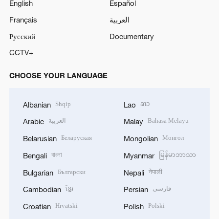
English
Español
Français
العربية
Русский
Documentary
CCTV+
CHOOSE YOUR LANGUAGE
Shqip
ລາວ
Albanian
Lao
العربية
Bahasa Melayu
Arabic
Malay
Беларуская
Монгол
Belarusian
Mongolian
বাংলা
မြန်မာဘာသာ
Bengali
Myanmar
Български
नेपाली
Bulgarian
Nepali
ខ្មែរ
فارسی
Cambodian
Persian
Hrvatski
Polski
Croatian
Polish