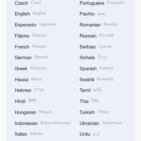
Český
Português
Czech
Portuguese
English
پښتو
English
Pashto
Esperanto
Română
Esperanto
Romanian
Filipino
Русский
Filipino
Russian
Français
Српски
French
Serbian
Deutsch
සිංහල
German
Sinhala
Ελληνικά
Español
Greek
Spanish
Hausa
Kiswahili
Hausa
Swahili
עברית
தமிழ்
Hebrew
Tamil
हिन्दी
ไทย
Hindi
Thai
Magyar
Türkçe
Hungarian
Turkish
Bahasa Indonesia
Українська
Indonesian
Ukrainian
Italiano
اردو
Italian
Urdu