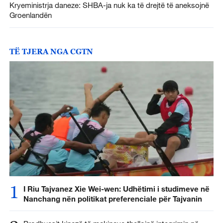
Kryeministrja daneze: SHBA-ja nuk ka të drejtë të aneksojnë
Groenlandën
TË TJERA NGA CGTN
1
I Riu Tajvanez Xie Wei-wen: Udhëtimi i studimeve në
Nanchang nën politikat preferenciale për Tajvanin