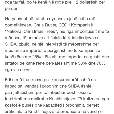
nga tarifat, do të kenë një rritje prej 12 dollarësh për
person.
Ndryshimet në raftet e dyqaneve janë edhe më
domethënëse. Chris Butler, CEO i Kompanisë
“National Christmas Trees”, një nga importuesit më të
mëdhenj të pemëve artificiale të Krishtlindjeve në
SHBA, zbuloi në një intervistë të mëparshme për
median se importet e përgjithshme të kompanisë
kanë rënë me 25% këtë vit, me importet në gusht dhe
shtator që kanë rënë përkatësisht me 58% dhe 70%
nga viti në vit.
Edhe më frustruese për konsumatorët është se
kapaciteti vendas i prodhimit në SHBA është i
pamjaftueshëm për të mbushur boshllëkun e
furnizimit me mallrat e Krishtlindjeve. Të kufizuara nga
kostot e punës dhe kapaciteti i prodhimit, pemët
artificiale të Krishtlindjeve të prodhuara në vend në