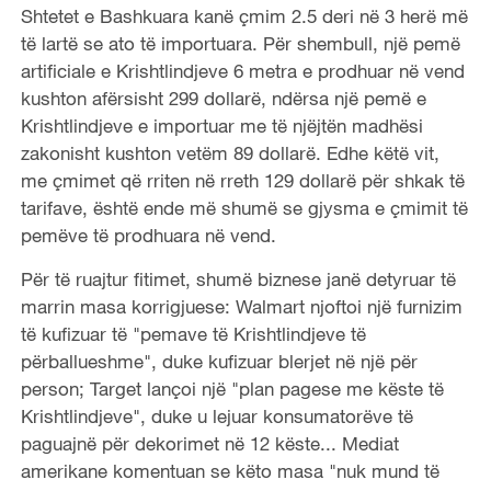
Shtetet e Bashkuara kanë çmim 2.5 deri në 3 herë më
të lartë se ato të importuara. Për shembull, një pemë
artificiale e Krishtlindjeve 6 metra e prodhuar në vend
kushton afërsisht 299 dollarë, ndërsa një pemë e
Krishtlindjeve e importuar me të njëjtën madhësi
zakonisht kushton vetëm 89 dollarë. Edhe këtë vit,
me çmimet që rriten në rreth 129 dollarë për shkak të
tarifave, është ende më shumë se gjysma e çmimit të
pemëve të prodhuara në vend.
Për të ruajtur fitimet, shumë biznese janë detyruar të
marrin masa korrigjuese: Walmart njoftoi një furnizim
të kufizuar të "pemave të Krishtlindjeve të
përballueshme", duke kufizuar blerjet në një për
person; Target lançoi një "plan pagese me këste të
Krishtlindjeve", duke u lejuar konsumatorëve të
paguajnë për dekorimet në 12 këste... Mediat
amerikane komentuan se këto masa "nuk mund të