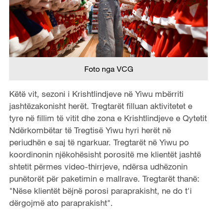
Foto nga VCG
Këtë vit, sezoni i Krishtlindjeve në Yiwu mbërriti
jashtëzakonisht herët. Tregtarët filluan aktivitetet e
tyre në fillim të vitit dhe zona e Krishtlindjeve e Qytetit
Ndërkombëtar të Tregtisë Yiwu hyri herët në
periudhën e saj të ngarkuar. Tregtarët në Yiwu po
koordinonin njëkohësisht porositë me klientët jashtë
shtetit përmes video-thirrjeve, ndërsa udhëzonin
punëtorët për paketimin e mallrave. Tregtarët thanë:
"Nëse klientët bëjnë porosi paraprakisht, ne do t'i
dërgojmë ato paraprakisht".