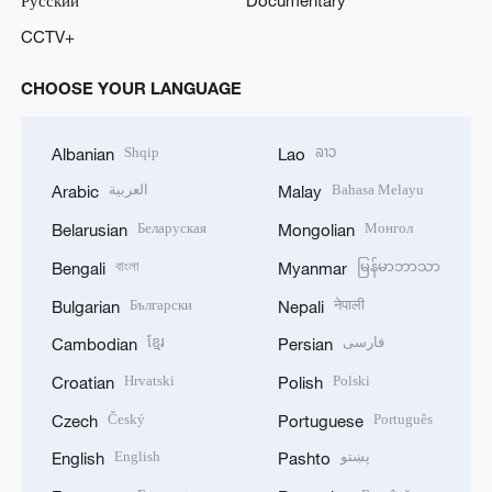
CCTV+
CHOOSE YOUR LANGUAGE
Shqip
ລາວ
Albanian
Lao
العربية
Bahasa Melayu
Arabic
Malay
Беларуская
Монгол
Belarusian
Mongolian
বাংলা
မြန်မာဘာသာ
Bengali
Myanmar
Български
नेपाली
Bulgarian
Nepali
ខ្មែរ
فارسی
Cambodian
Persian
Hrvatski
Polski
Croatian
Polish
Český
Português
Czech
Portuguese
English
پښتو
English
Pashto