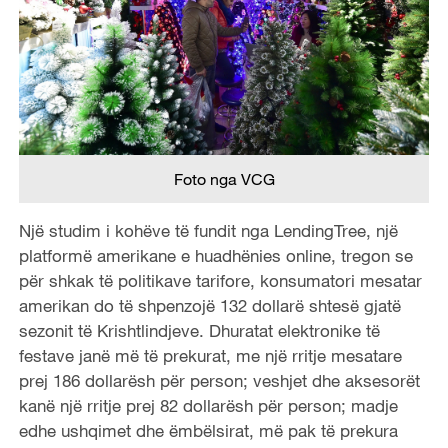
Foto nga VCG
Një studim i kohëve të fundit nga LendingTree, një
platformë amerikane e huadhënies online, tregon se
për shkak të politikave tarifore, konsumatori mesatar
amerikan do të shpenzojë 132 dollarë shtesë gjatë
sezonit të Krishtlindjeve. Dhuratat elektronike të
festave janë më të prekurat, me një rritje mesatare
prej 186 dollarësh për person; veshjet dhe aksesorët
kanë një rritje prej 82 dollarësh për person; madje
edhe ushqimet dhe ëmbëlsirat, më pak të prekura