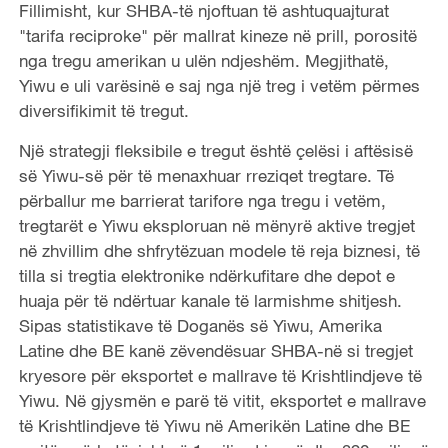
Fillimisht, kur SHBA-të njoftuan të ashtuquajturat
"tarifa reciproke" për mallrat kineze në prill, porositë
nga tregu amerikan u ulën ndjeshëm. Megjithatë,
Yiwu e uli varësinë e saj nga një treg i vetëm përmes
diversifikimit të tregut.
Një strategji fleksibile e tregut është çelësi i aftësisë
së Yiwu-së për të menaxhuar rreziqet tregtare. Të
përballur me barrierat tarifore nga tregu i vetëm,
tregtarët e Yiwu eksploruan në mënyrë aktive tregjet
në zhvillim dhe shfrytëzuan modele të reja biznesi, të
tilla si tregtia elektronike ndërkufitare dhe depot e
huaja për të ndërtuar kanale të larmishme shitjesh.
Sipas statistikave të Doganës së Yiwu, Amerika
Latine dhe BE kanë zëvendësuar SHBA-në si tregjet
kryesore për eksportet e mallrave të Krishtlindjeve të
Yiwu. Në gjysmën e parë të vitit, eksportet e mallrave
të Krishtlindjeve të Yiwu në Amerikën Latine dhe BE