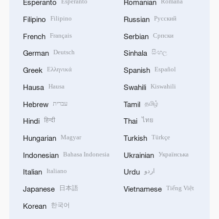
Esperanto
Română
Esperanto
Romanian
Filipino
Русский
Filipino
Russian
Français
Српски
French
Serbian
Deutsch
සිංහල
German
Sinhala
Ελληνικά
Español
Greek
Spanish
Hausa
Kiswahili
Hausa
Swahili
עברית
தமிழ்
Hebrew
Tamil
हिन्दी
ไทย
Hindi
Thai
Magyar
Türkçe
Hungarian
Turkish
Bahasa Indonesia
Українська
Indonesian
Ukrainian
Italiano
اردو
Italian
Urdu
日本語
Tiếng Việt
Japanese
Vietnamese
한국어
Korean