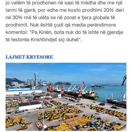
jo vetëm të prodhohen në sasi të mëdha dhe me një
larmi të gjerë, por edhe me kosto prodhimi 20% deri
në 30% më të ulëta se në zonat e tjera globale të
prodhimit. Nuk është çudi që media perëndimore
komentoi: "Pa Kinën, bota nuk do të ishte në gjendje
të festonte Krishtlindjet siç duhet".
LAJMET KRYESORE