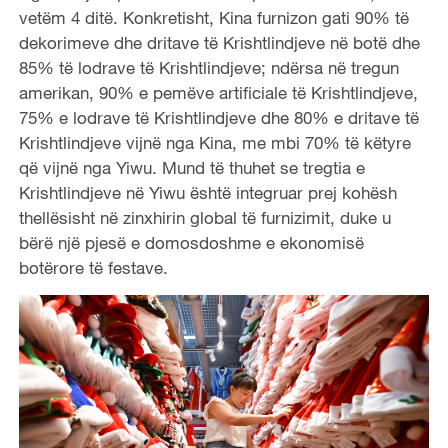
vetëm 4 ditë. Konkretisht, Kina furnizon gati 90% të
dekorimeve dhe dritave të Krishtlindjeve në botë dhe
85% të lodrave të Krishtlindjeve; ndërsa në tregun
amerikan, 90% e pemëve artificiale të Krishtlindjeve,
75% e lodrave të Krishtlindjeve dhe 80% e dritave të
Krishtlindjeve vijnë nga Kina, me mbi 70% të këtyre
që vijnë nga Yiwu. Mund të thuhet se tregtia e
Krishtlindjeve në Yiwu është integruar prej kohësh
thellësisht në zinxhirin global të furnizimit, duke u
bërë një pjesë e domosdoshme e ekonomisë
botërore të festave.