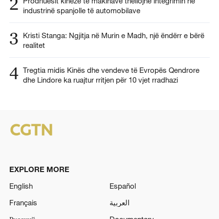
2
Prodhuesit kinezë të makinave thellojnë integrimin në
industrinë spanjolle të automobilave
3
Kristi Stanga: Ngjitja në Murin e Madh, një ëndërr e bërë
realitet
4
Tregtia midis Kinës dhe vendeve të Evropës Qendrore
dhe Lindore ka ruajtur rritjen për 10 vjet rradhazi
EXPLORE MORE
English
Español
Français
العربية
Русский
Documentary