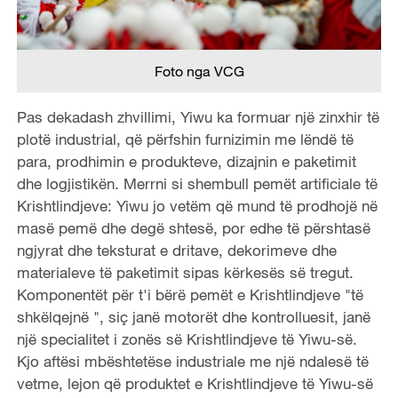
Foto nga VCG
Pas dekadash zhvillimi, Yiwu ka formuar një zinxhir të
plotë industrial, që përfshin furnizimin me lëndë të
para, prodhimin e produkteve, dizajnin e paketimit
dhe logjistikën. Merrni si shembull pemët artificiale të
Krishtlindjeve: Yiwu jo vetëm që mund të prodhojë në
masë pemë dhe degë shtesë, por edhe të përshtasë
ngjyrat dhe teksturat e dritave, dekorimeve dhe
materialeve të paketimit sipas kërkesës së tregut.
Komponentët për t'i bërë pemët e Krishtlindjeve "të
shkëlqejnë ", siç janë motorët dhe kontrolluesit, janë
një specialitet i zonës së Krishtlindjeve të Yiwu-së.
Kjo aftësi mbështetëse industriale me një ndalesë të
vetme, lejon që produktet e Krishtlindjeve të Yiwu-së