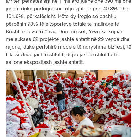
arritën përkatësisht në 1 miliard juanë dhe 390 milionë
juanë, duke përfaqësuar rritje vjetore prej 40.8% dhe
104.6%, përkatësisht. Këto dy tregje së bashku
përbënin 78% të eksporteve totale të mallrave të
Krishtlindjeve të Yiwu. Deri më sot, Yiwu ka krijuar
me sukses 62 projekte jashtë shtetit në 29 vende dhe
rajone, duke përfshirë modele të ndryshme biznesi, të
tilla si degë jashtë shtetit, depo jashtë shtetit dhe
sallone ekspozitash jashtë shtetit.