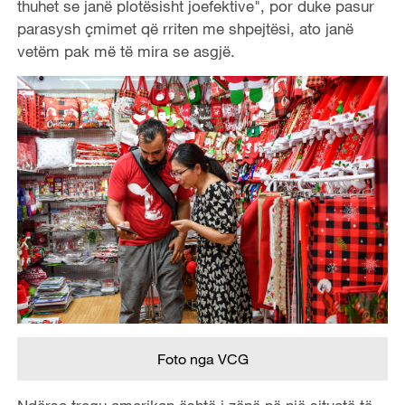
thuhet se janë plotësisht joefektive", por duke pasur
parasysh çmimet që rriten me shpejtësi, ato janë
vetëm pak më të mira se asgjë.
Foto nga VCG