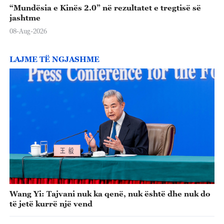
“Mundësia e Kinës 2.0” në rezultatet e tregtisë së
jashtme
08-Aug-2026
LAJME TË NGJASHME
Wang Yi: Tajvani nuk ka qenë, nuk është dhe nuk do
të jetë kurrë një vend