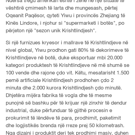
Ndërsa tregu amerikan është i zënë në një situatë të
vështirë çmimesh të larta dhe mungesash, përtej
Oqeanit Paqësor, qyteti Yiwu i provincës Zhejiang të
Kinës Lindore, i njohur si "supermarketi i botës", po
përjeton një "sezon unik Krishtlindjesh".
Si një furnizues kryesor i mallrave të Krishtlindjeve në
nivel global, Yiwu prodhon gati 80% të dekorimeve të
Krishtlindjeve në botë, duke eksportuar mbi 20.000
kategori produktesh të Krishtlindjeve në më shumë se
100 vende dhe rajone çdo vit. Këtu, mesatarisht 1.500
pemë artificiale Krishtlindjesh prodhohen çdo 2
minuta dhe 2.000 kurora Krishtlindjesh çdo minutë.
Dhjetëra mijëra fabrika të vogla dhe të mesme
punojnë së bashku për të krijuar një zinxhir të dendur
industrial, duke përfunduar të gjithë procesin e
prokurimit të lëndëve të para, prodhimit, paketimit
dhe logjistikës brenda një rreze prej 50 kilometrash.
Nga dizajni i produktit deri tek prodhimi masiv, duhen