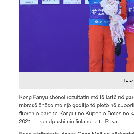
foto
Kong Fanyu shënoi rezultatin më të lartë në gar
mbresëlënëse me një goditje të plotë në superfi
fitoren e parë të Kongut në Kupën e Botës në kat
2021 në vendpushimin finlandez të Ruka.
Bashkatdhetarja kineze Chen Meiting përfundo