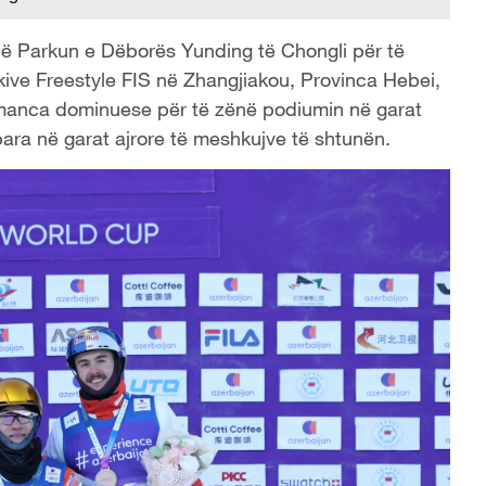
ë Parkun e Dëborës Yunding të Chongli për të
ive Freestyle FIS në Zhangjiakou, Provinca Hebei,
manca dominuese për të zënë podiumin në garat
para në garat ajrore të meshkujve të shtunën.