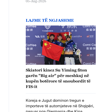
05-Aug-2026
LAJME TË NGJASHME
Skiatori kinez Su Yiming fiton
garën "Big air" për meshkuj në
kupën botërore të snoubordit të
FIS-it
Koreja e Jugut dominon tregun e
importeve të automjeteve në Shqipëri,
pasuar nga Gjermania dhe Kina