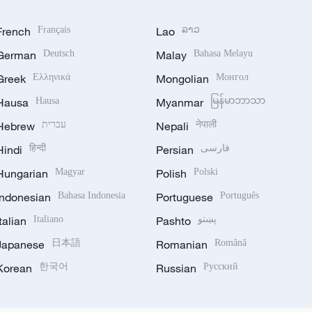
French
Français
Lao
ລາວ
German
Deutsch
Malay
Bahasa Melayu
Greek
Ελληνικά
Mongolian
Монгол
Hausa
Hausa
Myanmar
မြန်မာဘာသာ
Hebrew
עברית
Nepali
नेपाली
Hindi
हिन्दी
Persian
فارسی
Hungarian
Magyar
Polish
Polski
Indonesian
Bahasa Indonesia
Portuguese
Português
Italian
Italiano
Pashto
پښتو
Japanese
日本語
Romanian
Română
Korean
한국어
Russian
Русский