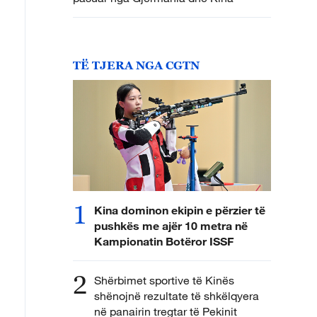
TË TJERA NGA CGTN
1
Kina dominon ekipin e përzier të
pushkës me ajër 10 metra në
Kampionatin Botëror ISSF
2
Shërbimet sportive të Kinës
shënojnë rezultate të shkëlqyera
në panairin tregtar të Pekinit