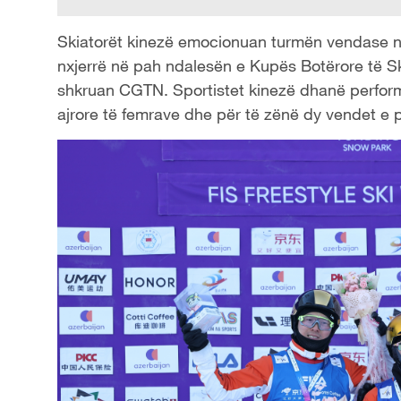
Skiatorët kinezë emocionuan turmën vendase n
nxjerrë në pah ndalesën e Kupës Botërore të Sk
shkruan CGTN. Sportistet kinezë dhanë perfor
ajrore të femrave dhe për të zënë dy vendet e 