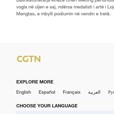
vogla në uljen e saj, ndërsa medalisti i artë i 
Mengtao, e mbylli podiumin në vendin e tretë.
EXPLORE MORE
English
Español
Français
العربية
Ру
CHOOSE YOUR LANGUAGE