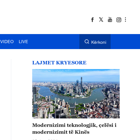
VIDEO
LIVE
Kërkoni
LAJMET KRYESORE
Modernizimi teknologjik, çelësi i
modernizimit të Kinës