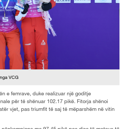
 nga VCG
ën e femrave, duke realizuar një goditje
nale për të shënuar 102.17 pikë. Fitorja shënoi
ër vjet, pas triumfit të saj të mëparshëm në vitin
i nënkampione me 97.45 pikë pas disa të metave të