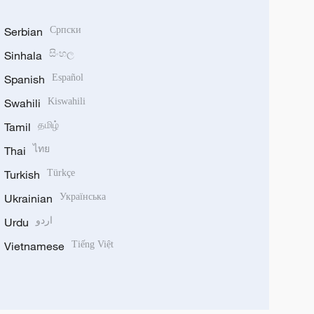
Serbian
Српски
Sinhala
සිංහල
Spanish
Español
Swahili
Kiswahili
Tamil
தமிழ்
Thai
ไทย
Turkish
Türkçe
Ukrainian
Українська
Urdu
اردو
Vietnamese
Tiếng Việt