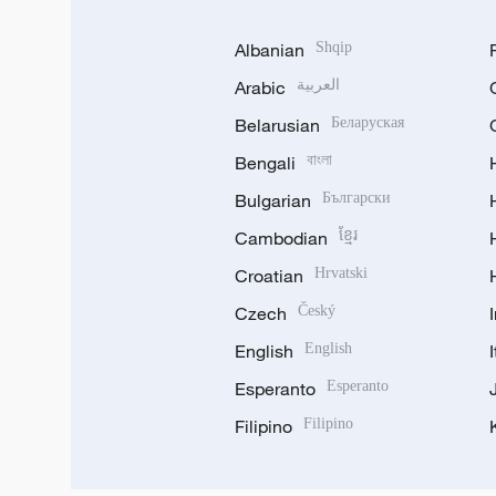
Albanian
Shqip
Arabic
العربية
Belarusian
Беларуская
Bengali
বাংলা
Bulgarian
Български
Cambodian
ខ្មែរ
Croatian
Hrvatski
Czech
Český
English
English
Esperanto
Esperanto
Filipino
Filipino