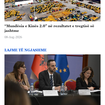
“Mundësia e Kinës 2.0” në rezultatet e tregtisë së
jashtme
08-Aug-2026
LAJME TË NGJASHME