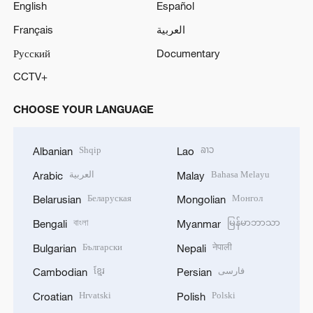
English
Español
Français
العربية
Русский
Documentary
CCTV+
CHOOSE YOUR LANGUAGE
Shqip
ລາວ
Albanian
Lao
العربية
Bahasa Melayu
Arabic
Malay
Беларуская
Монгол
Belarusian
Mongolian
বাংলা
မြန်မာဘာသာ
Bengali
Myanmar
Български
नेपाली
Bulgarian
Nepali
ខ្មែរ
فارسی
Cambodian
Persian
Hrvatski
Polski
Croatian
Polish