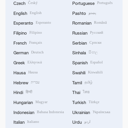
Český
Português
Czech
Portuguese
English
پښتو
English
Pashto
Esperanto
Română
Esperanto
Romanian
Filipino
Русский
Filipino
Russian
Français
Српски
French
Serbian
Deutsch
සිංහල
German
Sinhala
Ελληνικά
Español
Greek
Spanish
Hausa
Kiswahili
Hausa
Swahili
עברית
தமிழ்
Hebrew
Tamil
हिन्दी
ไทย
Hindi
Thai
Magyar
Türkçe
Hungarian
Turkish
Bahasa Indonesia
Українська
Indonesian
Ukrainian
Italiano
اردو
Italian
Urdu