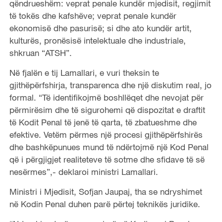
qëndrueshëm: veprat penale kundër mjedisit, regjimit
të tokës dhe kafshëve; veprat penale kundër
ekonomisë dhe pasurisë; si dhe ato kundër artit,
kulturës, pronësisë intelektuale dhe industriale,
shkruan “ATSH”.
Në fjalën e tij Lamallari, e vuri theksin te
gjithëpërfshirja, transparenca dhe një diskutim real, jo
formal. “Të identifikojmë boshllëqet dhe nevojat për
përmirësim dhe të sigurohemi që dispozitat e draftit
të Kodit Penal të jenë të qarta, të zbatueshme dhe
efektive. Vetëm përmes një procesi gjithëpërfshirës
dhe bashkëpunues mund të ndërtojmë një Kod Penal
që i përgjigjet realiteteve të sotme dhe sfidave të së
nesërmes”,- deklaroi ministri Lamallari.
Ministri i Mjedisit, Sofjan Jaupaj, tha se ndryshimet
në Kodin Penal duhen parë përtej teknikës juridike.