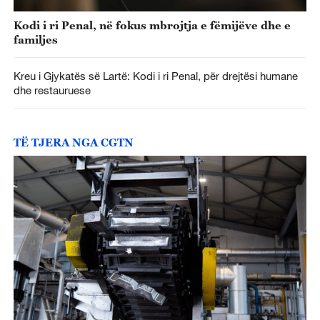
Kodi i ri Penal, në fokus mbrojtja e fëmijëve dhe e
familjes
Kreu i Gjykatës së Lartë: Kodi i ri Penal, për drejtësi humane
dhe restauruese
TË TJERA NGA CGTN