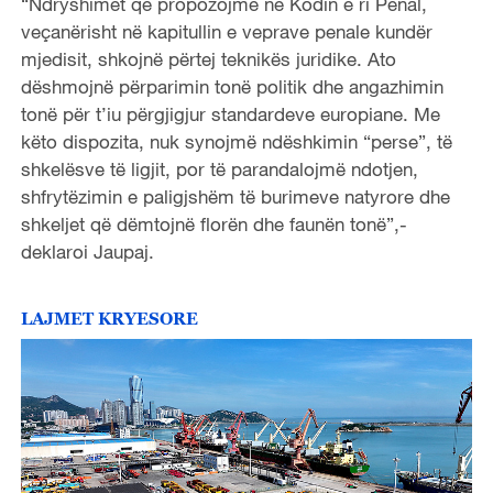
“Ndryshimet që propozojmë në Kodin e ri Penal,
veçanërisht në kapitullin e veprave penale kundër
mjedisit, shkojnë përtej teknikës juridike. Ato
dëshmojnë përparimin tonë politik dhe angazhimin
tonë për t’iu përgjigjur standardeve europiane. Me
këto dispozita, nuk synojmë ndëshkimin “perse”, të
shkelësve të ligjit, por të parandalojmë ndotjen,
shfrytëzimin e paligjshëm të burimeve natyrore dhe
shkeljet që dëmtojnë florën dhe faunën tonë”,-
deklaroi Jaupaj.
LAJMET KRYESORE