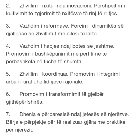
2. Zhvillim i nxitur nga inovacioni. Përshpejtim i
kultivimit të zgjerimit të nxitësve të rinj të rritjes.
3. Vazhdim i reformave. Forcim i dinamikës së
gjallërisë së zhvillimit me cilësi të lartë.
4. Vazhdim i hapjes ndaj botës së jashtme.
Promovim i bashkëpunimit me përfitime të
përbashkëta në fusha të shumta.
5. Zhvillim i koordinuar. Promovim i integrimi
urban-rural dhe lidhjeve rajonale.
6. Promovim i transformimit të gjelbër
gjithëpërfshirës.
7. Dhënia e përparësisë ndaj jetesës së njerëzve.
Bërja e përpjekje për të realizuar gjëra më praktike
për njerëzit.