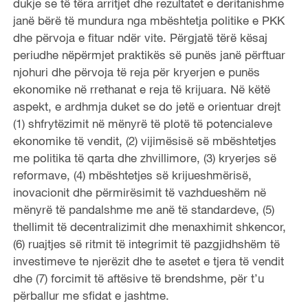
dukje se të tëra arritjet dhe rezultatet e deritanishme
janë bërë të mundura nga mbështetja politike e PKK
dhe përvoja e fituar ndër vite. Përgjatë tërë kësaj
periudhe nëpërmjet praktikës së punës janë përftuar
njohuri dhe përvoja të reja për kryerjen e punës
ekonomike në rrethanat e reja të krijuara. Në këtë
aspekt, e ardhmja duket se do jetë e orientuar drejt
(1) shfrytëzimit në mënyrë të plotë të potencialeve
ekonomike të vendit, (2) vijimësisë së mbështetjes
me politika të qarta dhe zhvillimore, (3) kryerjes së
reformave, (4) mbështetjes së krijueshmërisë,
inovacionit dhe përmirësimit të vazhdueshëm në
mënyrë të pandalshme me anë të standardeve, (5)
thellimit të decentralizimit dhe menaxhimit shkencor,
(6) ruajtjes së ritmit të integrimit të pazgjidhshëm të
investimeve te njerëzit dhe te asetet e tjera të vendit
dhe (7) forcimit të aftësive të brendshme, për t’u
përballur me sfidat e jashtme.