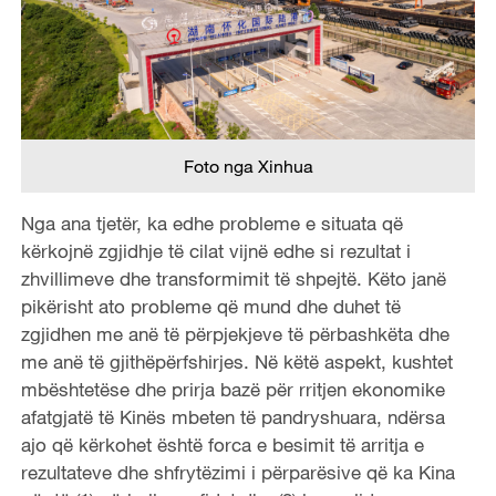
Foto nga Xinhua
Nga ana tjetër, ka edhe probleme e situata që
kërkojnë zgjidhje të cilat vijnë edhe si rezultat i
zhvillimeve dhe transformimit të shpejtë. Këto janë
pikërisht ato probleme që mund dhe duhet të
zgjidhen me anë të përpjekjeve të përbashkëta dhe
me anë të gjithëpërfshirjes. Në këtë aspekt, kushtet
mbështetëse dhe prirja bazë për rritjen ekonomike
afatgjatë të Kinës mbeten të pandryshuara, ndërsa
ajo që kërkohet është forca e besimit të arritja e
rezultateve dhe shfrytëzimi i përparësive që ka Kina