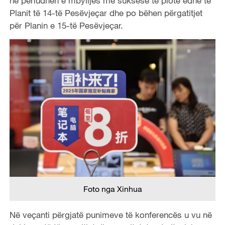
në periudhën e mbylljes me suksese të plotë edhe të
Planit të 14-të Pesëvjeçar dhe po bëhen përgatitjet
për Planin e 15-të Pesëvjeçar.
Foto nga Xinhua
Në veçanti përgjatë punimeve të konferencës u vu në