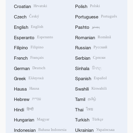
Hrvatski
Polski
Croatian
Polish
Český
Português
Czech
Portuguese
English
پښتو
English
Pashto
Esperanto
Română
Esperanto
Romanian
Filipino
Русский
Filipino
Russian
Français
Српски
French
Serbian
Deutsch
සිංහල
German
Sinhala
Ελληνικά
Español
Greek
Spanish
Hausa
Kiswahili
Hausa
Swahili
עברית
தமிழ்
Hebrew
Tamil
हिन्दी
ไทย
Hindi
Thai
Magyar
Türkçe
Hungarian
Turkish
Bahasa Indonesia
Українська
Indonesian
Ukrainian