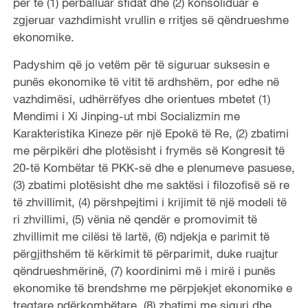
për të (1) përballuar sfidat dhe (2) konsoliduar e
zgjeruar vazhdimisht vrullin e rritjes së qëndrueshme
ekonomike.
Padyshim që jo vetëm për të siguruar suksesin e
punës ekonomike të vitit të ardhshëm, por edhe në
vazhdimësi, udhërrëfyes dhe orientues mbetet (1)
Mendimi i Xi Jinping-ut mbi Socializmin me
Karakteristika Kineze për një Epokë të Re, (2) zbatimi
me përpikëri dhe plotësisht i frymës së Kongresit të
20-të Kombëtar të PKK-së dhe e plenumeve pasuese,
(3) zbatimi plotësisht dhe me saktësi i filozofisë së re
të zhvillimit, (4) përshpejtimi i krijimit të një modeli të
ri zhvillimi, (5) vënia në qendër e promovimit të
zhvillimit me cilësi të lartë, (6) ndjekja e parimit të
përgjithshëm të kërkimit të përparimit, duke ruajtur
qëndrueshmërinë, (7) koordinimi më i mirë i punës
ekonomike të brendshme me përpjekjet ekonomike e
tregtare ndërkombëtare, (8) zbatimi me siguri dhe