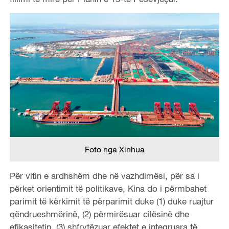
Foto nga Xinhua
Për vitin e ardhshëm dhe në vazhdimësi, për sa i
përket orientimit të politikave, Kina do i përmbahet
parimit të kërkimit të përparimit duke (1) duke ruajtur
qëndrueshmërinë, (2) përmirësuar cilësinë dhe
efikasitetin, (3) shfrytëzuar efektet e integruara të