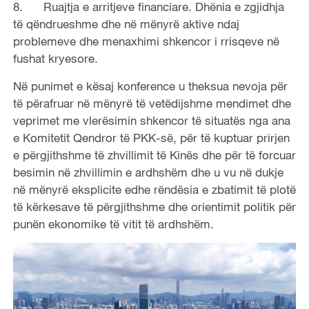
8. Ruajtja e arritjeve financiare. Dhënia e zgjidhja
të qëndrueshme dhe në mënyrë aktive ndaj
problemeve dhe menaxhimi shkencor i rrisqeve në
fushat kryesore.
Në punimet e kësaj konference u theksua nevoja për
të përafruar në mënyrë të vetëdijshme mendimet dhe
veprimet me vlerësimin shkencor të situatës nga ana
e Komitetit Qendror të PKK-së, për të kuptuar prirjen
e përgjithshme të zhvillimit të Kinës dhe për të forcuar
besimin në zhvillimin e ardhshëm dhe u vu në dukje
në mënyrë eksplicite edhe rëndësia e zbatimit të plotë
të kërkesave të përgjithshme dhe orientimit politik për
punën ekonomike të vitit të ardhshëm.