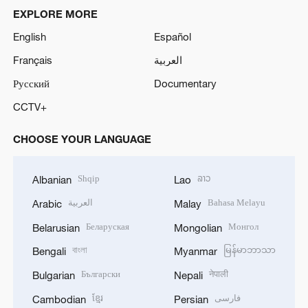
EXPLORE MORE
English
Español
Français
العربية
Русский
Documentary
CCTV+
CHOOSE YOUR LANGUAGE
Shqip
ລາວ
Albanian
Lao
العربية
Bahasa Melayu
Arabic
Malay
Беларуская
Монгол
Belarusian
Mongolian
বাংলা
မြန်မာဘာသာ
Bengali
Myanmar
Български
नेपाली
Bulgarian
Nepali
ខ្មែរ
فارسی
Cambodian
Persian