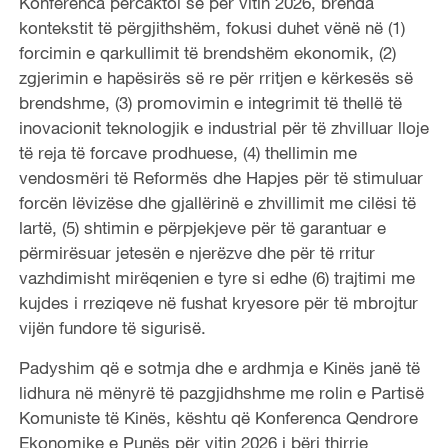
Konferenca përcaktoi se për vitin 2026, brenda
kontekstit të përgjithshëm, fokusi duhet vënë në (1)
forcimin e qarkullimit të brendshëm ekonomik, (2)
zgjerimin e hapësirës së re për rritjen e kërkesës së
brendshme, (3) promovimin e integrimit të thellë të
inovacionit teknologjik e industrial për të zhvilluar lloje
të reja të forcave prodhuese, (4) thellimin me
vendosmëri të Reformës dhe Hapjes për të stimuluar
forcën lëvizëse dhe gjallërinë e zhvillimit me cilësi të
lartë, (5) shtimin e përpjekjeve për të garantuar e
përmirësuar jetesën e njerëzve dhe për të rritur
vazhdimisht mirëqenien e tyre si edhe (6) trajtimi me
kujdes i rreziqeve në fushat kryesore për të mbrojtur
vijën fundore të sigurisë.
Padyshim që e sotmja dhe e ardhmja e Kinës janë të
lidhura në mënyrë të pazgjidhshme me rolin e Partisë
Komuniste të Kinës, kështu që Konferenca Qendrore
Ekonomike e Punës për vitin 2026 i bëri thirrje