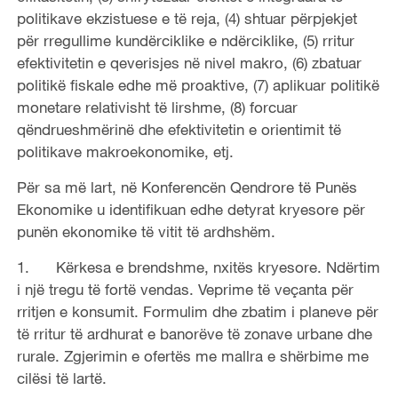
politikave ekzistuese e të reja, (4) shtuar përpjekjet
për rregullime kundërciklike e ndërciklike, (5) rritur
efektivitetin e qeverisjes në nivel makro, (6) zbatuar
politikë fiskale edhe më proaktive, (7) aplikuar politikë
monetare relativisht të lirshme, (8) forcuar
qëndrueshmërinë dhe efektivitetin e orientimit të
politikave makroekonomike, etj.
Për sa më lart, në Konferencën Qendrore të Punës
Ekonomike u identifikuan edhe detyrat kryesore për
punën ekonomike të vitit të ardhshëm.
1. Kërkesa e brendshme, nxitës kryesore. Ndërtim
i një tregu të fortë vendas. Veprime të veçanta për
rritjen e konsumit. Formulim dhe zbatim i planeve për
të rritur të ardhurat e banorëve të zonave urbane dhe
rurale. Zgjerimin e ofertës me mallra e shërbime me
cilësi të lartë.