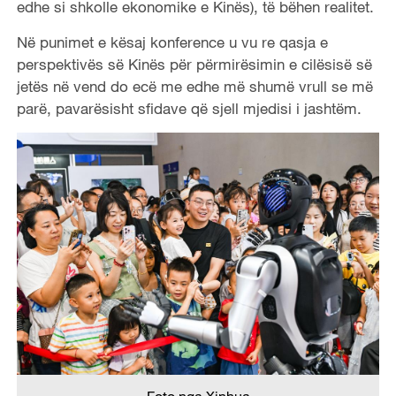
edhe si shkolle ekonomike e Kinës), të bëhen realitet.
Në punimet e kësaj konference u vu re qasja e
perspektivës së Kinës për përmirësimin e cilësisë së
jetës në vend do ecë me edhe më shumë vrull se më
parë, pavarësisht sfidave që sjell mjedisi i jashtëm.
Foto nga Xinhua