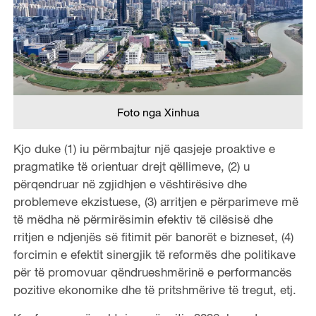
Foto nga Xinhua
Kjo duke (1) iu përmbajtur një qasjeje proaktive e
pragmatike të orientuar drejt qëllimeve, (2) u
përqendruar në zgjidhjen e vështirësive dhe
problemeve ekzistuese, (3) arritjen e përparimeve më
të mëdha në përmirësimin efektiv të cilësisë dhe
rritjen e ndjenjës së fitimit për banorët e bizneset, (4)
forcimin e efektit sinergjik të reformës dhe politikave
për të promovuar qëndrueshmërinë e performancës
pozitive ekonomike dhe të pritshmërive të tregut, etj.