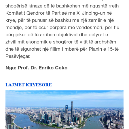
shoqërisë kineze që të bashkohen më ngushtë rreth
Komitetit Qendror të Partisë me Xi Jinping-un në
krye, për të punuar së bashku me një zemër e një
mendje, për të ecur përpara me vendosmëri, për t’u
përpjekur që të arrihen objektivat dhe detyrat e
zhvillimit ekonomik e shoqëror të vitit të ardhshëm
dhe të sigurohet një fillim i mbarë për Planin e 15-të
Pesëvjeçar.
Nga: Prof. Dr. Enriko Ceko
LAJMET KRYESORE