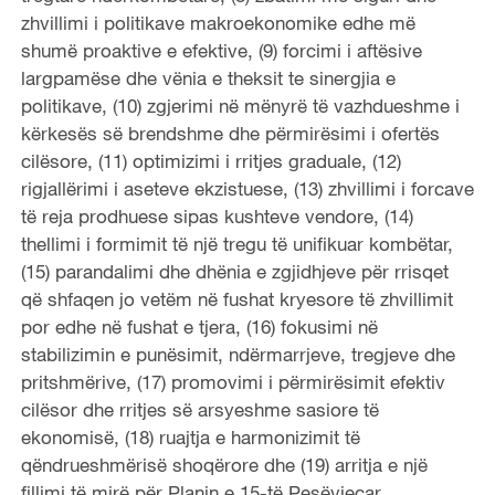
zhvillimi i politikave makroekonomike edhe më
shumë proaktive e efektive, (9) forcimi i aftësive
largpamëse dhe vënia e theksit te sinergjia e
politikave, (10) zgjerimi në mënyrë të vazhdueshme i
kërkesës së brendshme dhe përmirësimi i ofertës
cilësore, (11) optimizimi i rritjes graduale, (12)
rigjallërimi i aseteve ekzistuese, (13) zhvillimi i forcave
të reja prodhuese sipas kushteve vendore, (14)
thellimi i formimit të një tregu të unifikuar kombëtar,
(15) parandalimi dhe dhënia e zgjidhjeve për rrisqet
që shfaqen jo vetëm në fushat kryesore të zhvillimit
por edhe në fushat e tjera, (16) fokusimi në
stabilizimin e punësimit, ndërmarrjeve, tregjeve dhe
pritshmërive, (17) promovimi i përmirësimit efektiv
cilësor dhe rritjes së arsyeshme sasiore të
ekonomisë, (18) ruajtja e harmonizimit të
qëndrueshmërisë shoqërore dhe (19) arritja e një
fillimi të mirë për Planin e 15-të Pesëvjeçar.