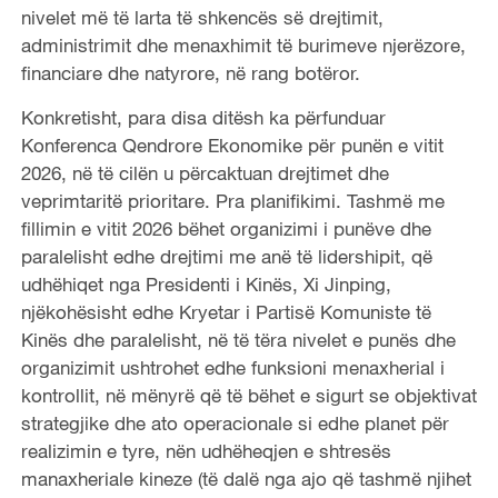
nivelet më të larta të shkencës së drejtimit,
administrimit dhe menaxhimit të burimeve njerëzore,
financiare dhe natyrore, në rang botëror.
Konkretisht, para disa ditësh ka përfunduar
Konferenca Qendrore Ekonomike për punën e vitit
2026, në të cilën u përcaktuan drejtimet dhe
veprimtaritë prioritare. Pra planifikimi. Tashmë me
fillimin e vitit 2026 bëhet organizimi i punëve dhe
paralelisht edhe drejtimi me anë të lidershipit, që
udhëhiqet nga Presidenti i Kinës, Xi Jinping,
njëkohësisht edhe Kryetar i Partisë Komuniste të
Kinës dhe paralelisht, në të tëra nivelet e punës dhe
organizimit ushtrohet edhe funksioni menaxherial i
kontrollit, në mënyrë që të bëhet e sigurt se objektivat
strategjike dhe ato operacionale si edhe planet për
realizimin e tyre, nën udhëheqjen e shtresës
manaxheriale kineze (të dalë nga ajo që tashmë njihet