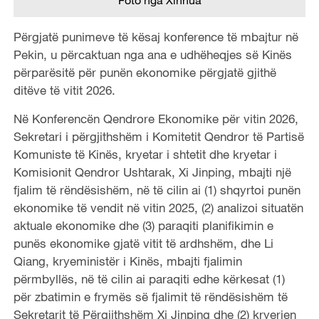
Përgjatë punimeve të kësaj konference të mbajtur në
Pekin, u përcaktuan nga ana e udhëheqjes së Kinës
përparësitë për punën ekonomike përgjatë gjithë
ditëve të vitit 2026.
Në Konferencën Qendrore Ekonomike për vitin 2026,
Sekretari i përgjithshëm i Komitetit Qendror të Partisë
Komuniste të Kinës, kryetar i shtetit dhe kryetar i
Komisionit Qendror Ushtarak, Xi Jinping, mbajti një
fjalim të rëndësishëm, në të cilin ai (1) shqyrtoi punën
ekonomike të vendit në vitin 2025, (2) analizoi situatën
aktuale ekonomike dhe (3) paraqiti planifikimin e
punës ekonomike gjatë vitit të ardhshëm, dhe Li
Qiang, kryeministër i Kinës, mbajti fjalimin
përmbyllës, në të cilin ai paraqiti edhe kërkesat (1)
për zbatimin e frymës së fjalimit të rëndësishëm të
Sekretarit të Përgjithshëm Xi Jinping dhe (2) kryerjen