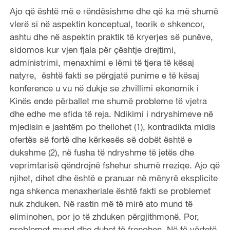
Ajo që është më e rëndësishme dhe që ka më shumë
vlerë si në aspektin konceptual, teorik e shkencor,
ashtu dhe në aspektin praktik të kryerjes së punëve,
sidomos kur vjen fjala për çështje drejtimi,
administrimi, menaxhimi e lëmi të tjera të kësaj
natyre, është fakti se përgjatë punime e të kësaj
konference u vu në dukje se zhvillimi ekonomik i
Kinës ende përballet me shumë probleme të vjetra
dhe edhe me sfida të reja. Ndikimi i ndryshimeve në
mjedisin e jashtëm po thellohet (1), kontradikta midis
ofertës së fortë dhe kërkesës së dobët është e
dukshme (2), në fusha të ndryshme të jetës dhe
veprimtarisë qëndrojnë fshehur shumë rreziqe. Ajo që
njihet, dihet dhe është e pranuar në mënyrë eksplicite
nga shkenca menaxheriale është fakti se problemet
nuk zhduken. Në rastin më të mirë ato mund të
eliminohen, por jo të zhduken përgjithmonë. Por,
problemet mund dhe duhet të frenohen. Në të vërtetë