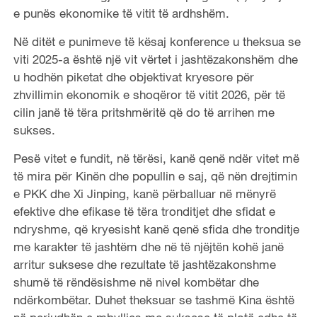
e punës ekonomike të vitit të ardhshëm.
Në ditët e punimeve të kësaj konference u theksua se
viti 2025-a është një vit vërtet i jashtëzakonshëm dhe
u hodhën piketat dhe objektivat kryesore për
zhvillimin ekonomik e shoqëror të vitit 2026, për të
cilin janë të tëra pritshmëritë që do të arrihen me
sukses.
Pesë vitet e fundit, në tërësi, kanë qenë ndër vitet më
të mira për Kinën dhe popullin e saj, që nën drejtimin
e PKK dhe Xi Jinping, kanë përballuar në mënyrë
efektive dhe efikase të tëra tronditjet dhe sfidat e
ndryshme, që kryesisht kanë qenë sfida dhe tronditje
me karakter të jashtëm dhe në të njëjtën kohë janë
arritur suksese dhe rezultate të jashtëzakonshme
shumë të rëndësishme në nivel kombëtar dhe
ndërkombëtar. Duhet theksuar se tashmë Kina është