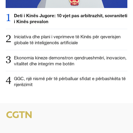
1
Deti i Kinës Jugore: 10 vjet pas arbitrazhit, sovraniteti
i Kinës prevalon
2
Iniciativa dhe plani i veprimeve të Kinës për qeverisjen
globale të inteligjencës artificiale
3
Ekonomia kineze demonstron qendrueshmëri, inovacion,
vitalitet dhe integrim me botën
4
GGC, një nismë për të përballuar sfidat e përbashkëta të
njerëzimit