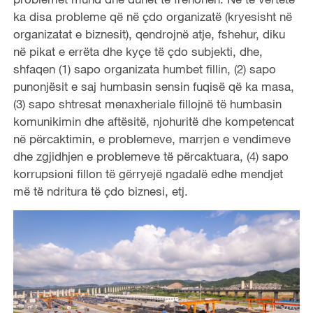
ka disa probleme që në çdo organizatë (kryesisht në
organizatat e biznesit), qendrojnë atje, fshehur, diku
në pikat e errëta dhe kyçe të çdo subjekti, dhe,
shfaqen (1) sapo organizata humbet fillin, (2) sapo
punonjësit e saj humbasin sensin fuqisë që ka masa,
(3) sapo shtresat menaxheriale fillojnë të humbasin
komunikimin dhe aftësitë, njohuritë dhe kompetencat
në përcaktimin, e problemeve, marrjen e vendimeve
dhe zgjidhjen e problemeve të përcaktuara, (4) sapo
korrupsioni fillon të gërryejë ngadalë edhe mendjet
më të ndritura të çdo biznesi, etj.