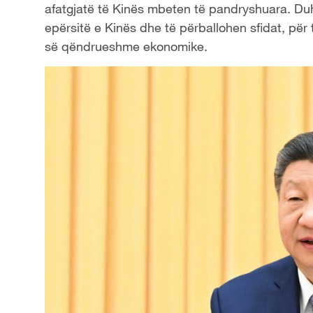
afatgjatë të Kinës mbeten të pandryshuara. Duh
epërsitë e Kinës dhe të përballohen sfidat, për t
së qëndrueshme ekonomike.