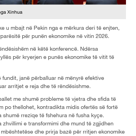
nga Xinhua
 u mbajt në Pekin nga e mërkura deri të enjten,
rparësitë për punën ekonomike në vitin 2026.
të rëndësishëm në këtë konferencë. Ndërsa
yllës për kryerjen e punës ekonomike të vitit të
 fundit, janë përballuar në mënyrë efektive
ar arritjet e reja dhe të rëndësishme.
ballet me shumë probleme të vjetra dhe sfida të
m po thellohet, kontradikta midis ofertës së fortë
 shumë rreziqe të fshehura në fusha kyçe.
 zhvillimi e transformimi dhe mund të zgjidhen
 mbështetëse dhe prirja bazë për rritjen ekonomike