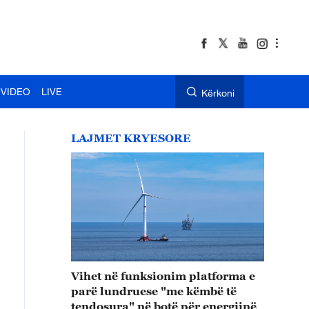
VIDEO
LIVE
Kërkoni
LAJMET KRYESORE
Vihet në funksionim platforma e
parë lundruese "me këmbë të
tendosura" në botë për energjinë