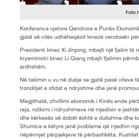
Foto 
Konferenca vjetore Qendrore e Punës Ekonomike
gjatë së cilës udhëheqësit kinezë vendosën pë
Presidenti kinez Xi Jinping, mbajti një fjalim 
kryeministri kinez Li Qiang mbajti fjalimin përmb
ardhshëm.
Në takimin u vu në dukje se gjatë pesë viteve të
tronditjet e sfidat e ndryshme dhe janë promovu
Megjithatë, zhvillimi ekonomik i Kinës ende për
reja, ndikimi i ndryshimeve në mjedisin e jashtë
dhe kërkesës së dobët është e dukshme dhe ka
Shumica e këtyre janë probleme që rrjedhin nga
nëpërmjet përpjekjeve të përbashkëta. Kushtet