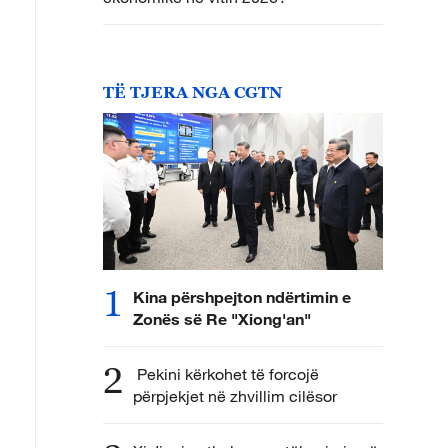
TË TJERA NGA CGTN
1
Kina përshpejton ndërtimin e
Zonës së Re "Xiong'an"
2
Pekini kërkohet të forcojë
përpjekjet në zhvillim cilësor