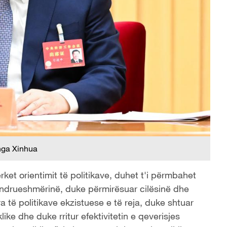
nga Xinhua
ket orientimit të politikave, duhet t'i përmbahet
qëndrueshmërinë, duke përmirësuar cilësinë dhe
ra të politikave ekzistuese e të reja, duke shtuar
like dhe duke rritur efektivitetin e qeverisjes