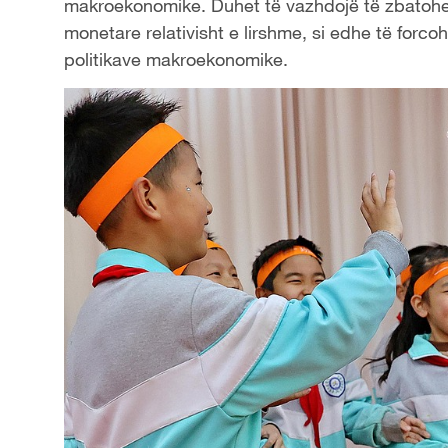
makroekonomike. Duhet të vazhdojë të zbatohet n
monetare relativisht e lirshme, si edhe të forcoh
politikave makroekonomike.