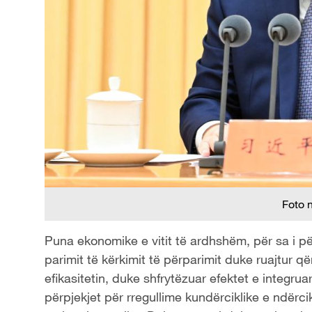
Foto 
Puna ekonomike e vitit të ardhshëm, për sa i për
parimit të kërkimit të përparimit duke ruajtur 
efikasitetin, duke shfrytëzuar efektet e integrua
përpjekjet për rregullime kundërciklike e ndërcik