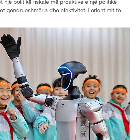
jë politikë fiskale më proaktive e një politikë
et qëndrueshmëria dhe efektiviteti i orientimit të