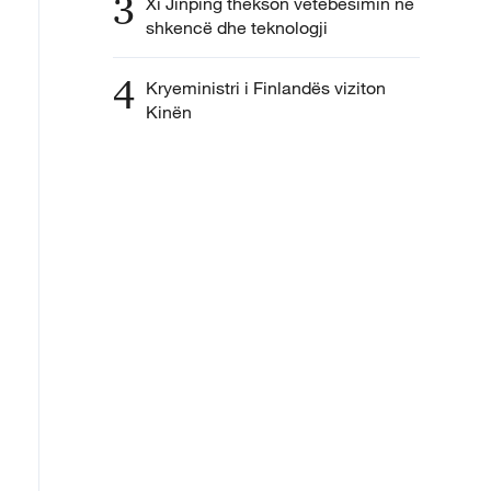
3
Xi Jinping thekson vetëbesimin në
shkencë dhe teknologji
4
Kryeministri i Finlandës viziton
Kinën