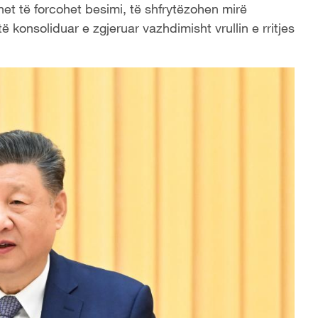
et të forcohet besimi, të shfrytëzohen mirë
ë konsoliduar e zgjeruar vazhdimisht vrullin e rritjes