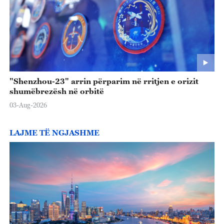
"Shenzhou-23" arrin përparim në rritjen e orizit
shumëbrezësh në orbitë
03-Aug-2026
LAJME TË NGJASHME