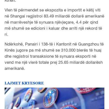
Kinën.
Vlen të përmendet se ekspozita e importit e këtij viti
në Shangai regjistroi 83.49 miliardë dollarë amerikanë
në marrëveshje të synuara njëvjeçare, 4.4 për qind
më shumë se edicioni i kaluar dhe arriti një rekord të
ri.
Ndërkohë, Panairi i 138-të i Kantonit në Guangzhou të
Kinës jugore pa më shumë se 310.000 blerës të huaj
dhe regjistroi transaksione të synuara eksporti në
vend me një vlerë totale prej 25.65 miliardë dollarësh
amerikanë.
LAJMET KRYESORE