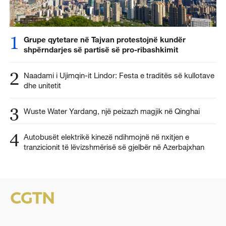
1
Grupe qytetare në Tajvan protestojnë kundër
shpërndarjes së partisë së pro-ribashkimit
2
Naadami i Ujimqin-it Lindor: Festa e traditës së kullotave
dhe unitetit
3
Wuste Water Yardang, një peizazh magjik në Qinghai
4
Autobusët elektrikë kinezë ndihmojnë në nxitjen e
tranzicionit të lëvizshmërisë së gjelbër në Azerbajxhan