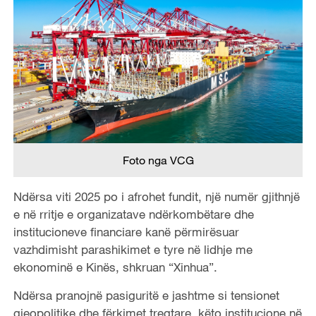
Foto nga VCG
Ndërsa viti 2025 po i afrohet fundit, një numër gjithnjë
e në rritje e organizatave ndërkombëtare dhe
institucioneve financiare kanë përmirësuar
vazhdimisht parashikimet e tyre në lidhje me
ekonominë e Kinës, shkruan “Xinhua”.
Ndërsa pranojnë pasiguritë e jashtme si tensionet
gjeopolitike dhe fërkimet tregtare, këto institucione në