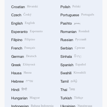
Hrvatski
Polski
Croatian
Polish
Český
Português
Czech
Portuguese
English
پښتو
English
Pashto
Esperanto
Română
Esperanto
Romanian
Filipino
Русский
Filipino
Russian
Français
Српски
French
Serbian
Deutsch
සිංහල
German
Sinhala
Ελληνικά
Español
Greek
Spanish
Hausa
Kiswahili
Hausa
Swahili
עברית
தமிழ்
Hebrew
Tamil
हिन्दी
ไทย
Hindi
Thai
Magyar
Türkçe
Hungarian
Turkish
Bahasa Indonesia
Українська
Indonesian
Ukrainian