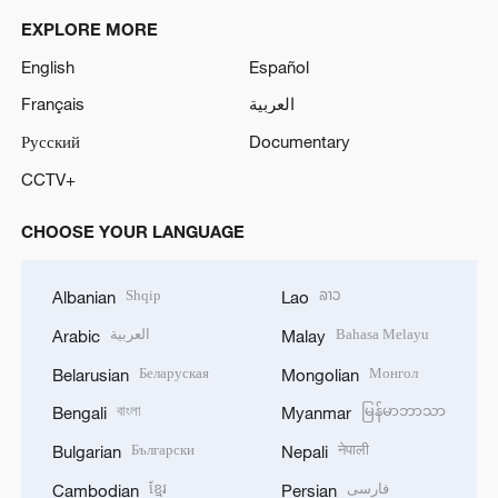
EXPLORE MORE
English
Español
Français
العربية
Русский
Documentary
CCTV+
CHOOSE YOUR LANGUAGE
Shqip
ລາວ
Albanian
Lao
العربية
Bahasa Melayu
Arabic
Malay
Беларуская
Монгол
Belarusian
Mongolian
বাংলা
မြန်မာဘာသာ
Bengali
Myanmar
Български
नेपाली
Bulgarian
Nepali
ខ្មែរ
فارسی
Cambodian
Persian