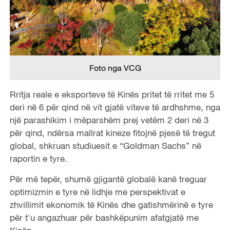
Foto nga VCG
Rritja reale e eksporteve të Kinës pritet të rritet me 5
deri në 6 për qind në vit gjatë viteve të ardhshme, nga
një parashikim i mëparshëm prej vetëm 2 deri në 3
për qind, ndërsa mallrat kineze fitojnë pjesë të tregut
global, shkruan studiuesit e “Goldman Sachs” në
raportin e tyre.
Për më tepër, shumë gjigantë globalë kanë treguar
optimizmin e tyre në lidhje me perspektivat e
zhvillimit ekonomik të Kinës dhe gatishmërinë e tyre
për t'u angazhuar për bashkëpunim afatgjatë me