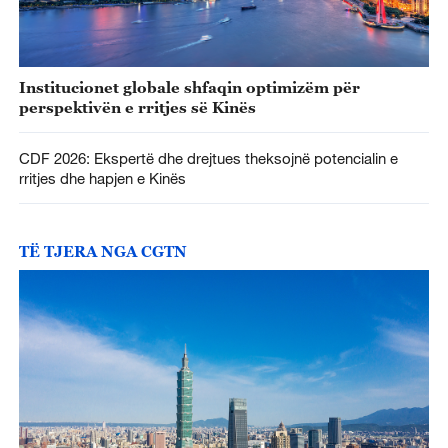
Institucionet globale shfaqin optimizëm për
perspektivën e rritjes së Kinës
CDF 2026: Ekspertë dhe drejtues theksojnë potencialin e
rritjes dhe hapjen e Kinës
TË TJERA NGA CGTN