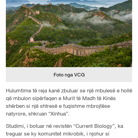
Foto nga VCG
Hulumtime të reja kanë zbuluar se një mbulesë e hollë
që mbulon sipërfaqen e Murit të Madh të Kinës
shërben si një shtresë e fuqishme mbrojtëse
natyrore, shkruan “Xinhua”.
Studimi, i botuar në revistën “Current Biology”, ka
treguar se ky komunitet mikrobik, i njohur si