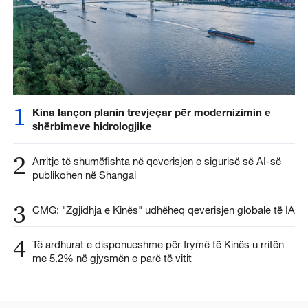
1
Kina lançon planin trevjeçar për modernizimin e
shërbimeve hidrologjike
2
Arritje të shumëfishta në qeverisjen e sigurisë së AI-së
publikohen në Shangai
3
CMG: "Zgjidhja e Kinës" udhëheq qeverisjen globale të IA
4
Të ardhurat e disponueshme për frymë të Kinës u rritën
me 5.2% në gjysmën e parë të vitit