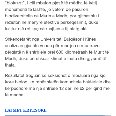
“biokrust”, i cili mbulon pjesë të mëdha të këtij
monumenti të lashtë, jo vetëm që pasuron
biodiversitetin në Murin e Madh, por gjithashtu i
reziston në mënyrë efektive përkeqësimit, duke
luajtur një rol kyç në ruajtjen e tij afatgjatë.
Shkencëtarët nga Universiteti Bujqësor i Kinës
analizuan gjashtë vende për marrjen e mostrave
përgjatë një shtrirjeje prej 600 kilometrash të Murit të
Madh, duke përshkuar klimat e thata dhe gjysmë të
thata.
Rezultatet treguan se seksionet e mbuluara nga kjo
kore biologjike mbështetën komunitete bakteriale dhe
kërpudhore me një shtresë 12 deri në 62 për qind më
të madhe.
LAJMET KRYESORE