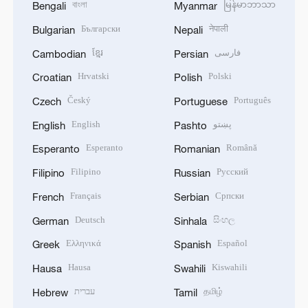
বাংলা
မြန်မာဘာသာ
Bengali
Myanmar
Български
नेपाली
Bulgarian
Nepali
ខ្មែរ
فارسی
Cambodian
Persian
Hrvatski
Polski
Croatian
Polish
Český
Português
Czech
Portuguese
English
پښتو
English
Pashto
Esperanto
Română
Esperanto
Romanian
Filipino
Русский
Filipino
Russian
Français
Српски
French
Serbian
Deutsch
සිංහල
German
Sinhala
Ελληνικά
Español
Greek
Spanish
Hausa
Kiswahili
Hausa
Swahili
עברית
தமிழ்
Hebrew
Tamil