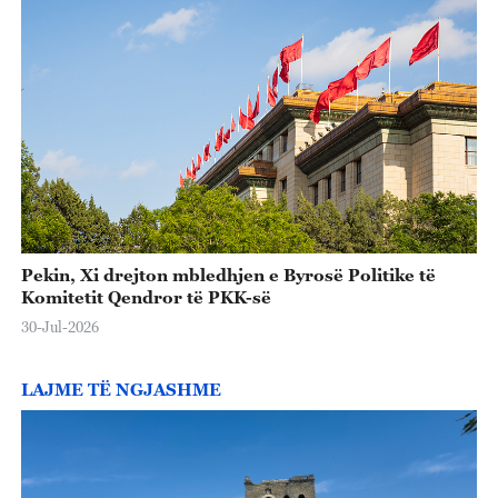
Pekin, Xi drejton mbledhjen e Byrosë Politike të
Komitetit Qendror të PKK-së
30-Jul-2026
LAJME TË NGJASHME