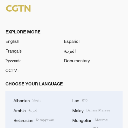
EXPLORE MORE
English
Español
Français
العربية
Русский
Documentary
CCTV+
CHOOSE YOUR LANGUAGE
Shqip
ລາວ
Albanian
Lao
العربية
Bahasa Melayu
Arabic
Malay
Беларуская
Монгол
Belarusian
Mongolian