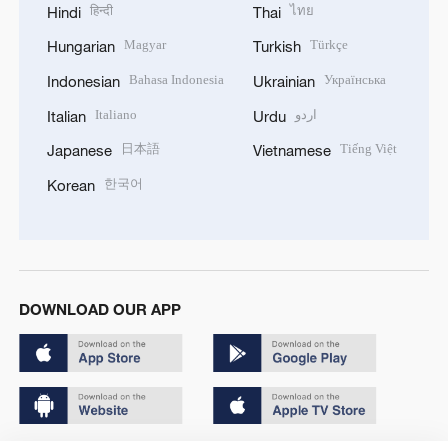
हिन्दी
ไทย
Hindi
Thai
Magyar
Türkçe
Hungarian
Turkish
Bahasa Indonesia
Українська
Indonesian
Ukrainian
Italiano
اردو
Italian
Urdu
日本語
Tiếng Việt
Japanese
Vietnamese
한국어
Korean
DOWNLOAD OUR APP