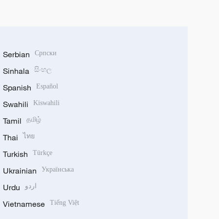
Serbian
Српски
Sinhala
සිංහල
Spanish
Español
Swahili
Kiswahili
Tamil
தமிழ்
Thai
ไทย
Turkish
Türkçe
Ukrainian
Українська
Urdu
اردو
Vietnamese
Tiếng Việt