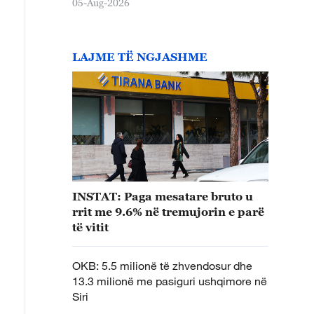
05-Aug-2026
LAJME TË NGJASHME
INSTAT: Paga mesatare bruto u
rrit me 9.6% në tremujorin e parë
të vitit
OKB: 5.5 milionë të zhvendosur dhe
13.3 milionë me pasiguri ushqimore në
Siri