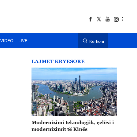
VIDEO
LIVE
Kërkoni
LAJMET KRYESORE
Modernizimi teknologjik, çelësi i
modernizimit të Kinës