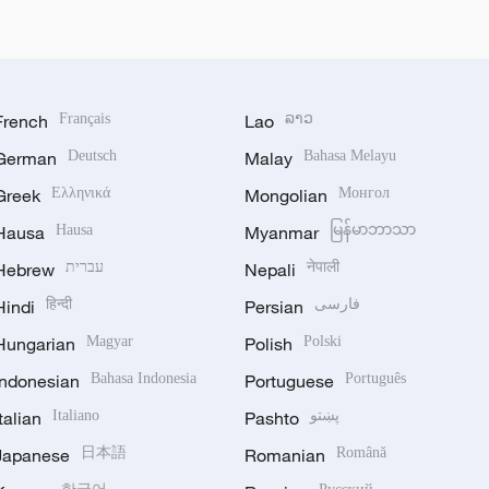
French
Français
Lao
ລາວ
German
Deutsch
Malay
Bahasa Melayu
Greek
Ελληνικά
Mongolian
Монгол
Hausa
Hausa
Myanmar
မြန်မာဘာသာ
Hebrew
עברית
Nepali
नेपाली
Hindi
हिन्दी
Persian
فارسی
Hungarian
Magyar
Polish
Polski
Indonesian
Bahasa Indonesia
Portuguese
Português
Italian
Italiano
Pashto
پښتو
Japanese
日本語
Romanian
Română