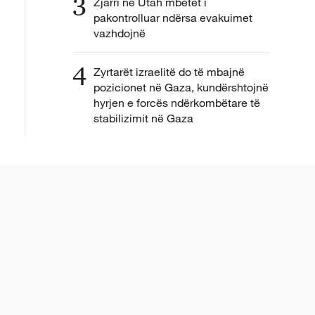
3
Zjarri në Utah mbetet i
pakontrolluar ndërsa evakuimet
vazhdojnë
4
Zyrtarët izraelitë do të mbajnë
pozicionet në Gaza, kundërshtojnë
hyrjen e forcës ndërkombëtare të
stabilizimit në Gaza