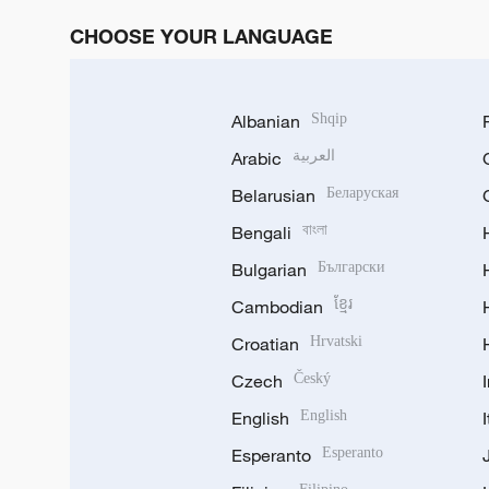
CHOOSE YOUR LANGUAGE
Albanian
Shqip
Arabic
العربية
Belarusian
Беларуская
Bengali
বাংলা
Bulgarian
Български
Cambodian
ខ្មែរ
Croatian
Hrvatski
Czech
Český
English
English
Esperanto
Esperanto