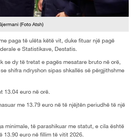
jermani (Foto Atsh)
e paga të ulëta këtë vit, duke fituar një pagë
erale e Statistikave, Destatis.
pak se dy të tretat e pagës mesatare bruto në orë,
ë se shifra ndryshon sipas shkallës së përgjithshme
ht 13.04 euro në orë.
rahasuar me 13.79 euro në të njëjtën periudhë të një
 minimale, të parashikuar me statut, e cila është
 13.90 euro në fillim të vitit 2026.