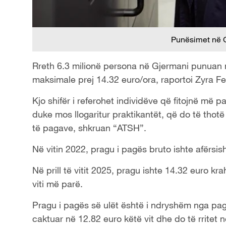
Punësimet në G
Rreth 6.3 milionë persona në Gjermani punuan m
maksimale prej 14.32 euro/ora, raportoi Zyra Fed
Kjo shifër i referohet individëve që fitojnë më 
duke mos llogaritur praktikantët, që do të thot
të pagave, shkruan “ATSH”.
Në vitin 2022, pragu i pagës bruto ishte afërsis
Në prill të vitit 2025, pragu ishte 14.32 euro k
viti më parë.
Pragu i pagës së ulët është i ndryshëm nga paga
caktuar në 12.82 euro këtë vit dhe do të rritet në