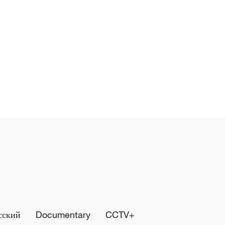
сский
Documentary
CCTV+