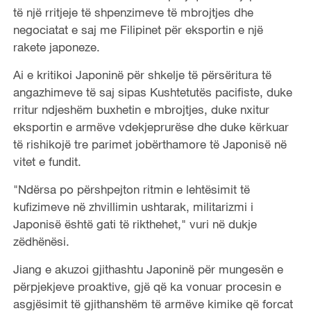
të një rritjeje të shpenzimeve të mbrojtjes dhe
negociatat e saj me Filipinet për eksportin e një
rakete japoneze.
Ai e kritikoi Japoninë për shkelje të përsëritura të
angazhimeve të saj sipas Kushtetutës pacifiste, duke
rritur ndjeshëm buxhetin e mbrojtjes, duke nxitur
eksportin e armëve vdekjeprurëse dhe duke kërkuar
të rishikojë tre parimet jobërthamore të Japonisë në
vitet e fundit.
"Ndërsa po përshpejton ritmin e lehtësimit të
kufizimeve në zhvillimin ushtarak, militarizmi i
Japonisë është gati të rikthehet," vuri në dukje
zëdhënësi.
Jiang e akuzoi gjithashtu Japoninë për mungesën e
përpjekjeve proaktive, gjë që ka vonuar procesin e
asgjësimit të gjithanshëm të armëve kimike që forcat