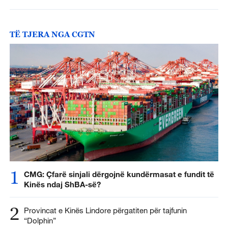
TË TJERA NGA CGTN
1
CMG: Çfarë sinjali dërgojnë kundërmasat e fundit të
Kinës ndaj ShBA-së?
2
Provincat e Kinës Lindore përgatiten për tajfunin
“Dolphin”