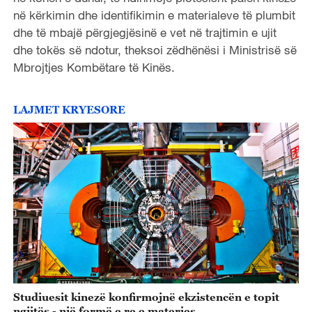
në kërkimin dhe identifikimin e materialeve të plumbit
dhe të mbajë përgjegjësinë e vet në trajtimin e ujit
dhe tokës së ndotur, theksoi zëdhënësi i Ministrisë së
Mbrojtjes Kombëtare të Kinës.
LAJMET KRYESORE
Studiuesit kinezë konfirmojnë ekzistencën e topit
ngjitës - një formë e re e materies