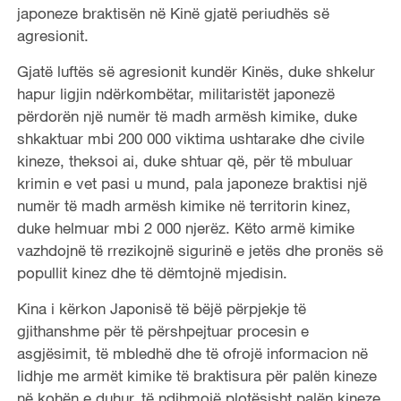
japoneze braktisën në Kinë gjatë periudhës së
agresionit.
Gjatë luftës së agresionit kundër Kinës, duke shkelur
hapur ligjin ndërkombëtar, militaristët japonezë
përdorën një numër të madh armësh kimike, duke
shkaktuar mbi 200 000 viktima ushtarake dhe civile
kineze, theksoi ai, duke shtuar që, për të mbuluar
krimin e vet pasi u mund, pala japoneze braktisi një
numër të madh armësh kimike në territorin kinez,
duke helmuar mbi 2 000 njerëz. Këto armë kimike
vazhdojnë të rrezikojnë sigurinë e jetës dhe pronës së
popullit kinez dhe të dëmtojnë mjedisin.
Kina i kërkon Japonisë të bëjë përpjekje të
gjithanshme për të përshpejtuar procesin e
asgjësimit, të mbledhë dhe të ofrojë informacion në
lidhje me armët kimike të braktisura për palën kineze
në kohën e duhur, të ndihmojë plotësisht palën kineze