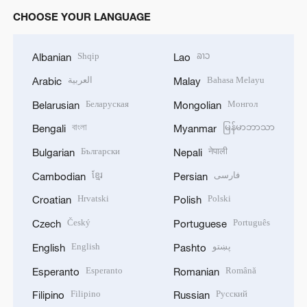
CHOOSE YOUR LANGUAGE
Shqip
ລາວ
Albanian
Lao
العربية
Bahasa Melayu
Arabic
Malay
Беларуская
Монгол
Belarusian
Mongolian
বাংলা
မြန်မာဘာသာ
Bengali
Myanmar
Български
नेपाली
Bulgarian
Nepali
ខ្មែរ
فارسی
Cambodian
Persian
Hrvatski
Polski
Croatian
Polish
Český
Português
Czech
Portuguese
English
پښتو
English
Pashto
Esperanto
Română
Esperanto
Romanian
Filipino
Русский
Filipino
Russian