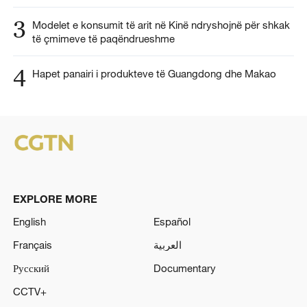
3
Modelet e konsumit të arit në Kinë ndryshojnë për shkak
të çmimeve të paqëndrueshme
4
Hapet panairi i produkteve të Guangdong dhe Makao
EXPLORE MORE
English
Español
Français
العربية
Русский
Documentary
CCTV+