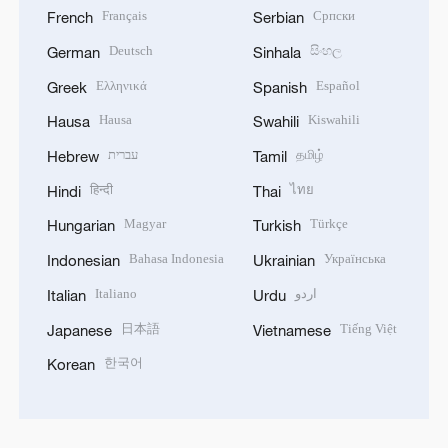
Français
Српски
French
Serbian
Deutsch
සිංහල
German
Sinhala
Ελληνικά
Español
Greek
Spanish
Hausa
Kiswahili
Hausa
Swahili
עברית
தமிழ்
Hebrew
Tamil
हिन्दी
ไทย
Hindi
Thai
Magyar
Türkçe
Hungarian
Turkish
Bahasa Indonesia
Українська
Indonesian
Ukrainian
Italiano
اردو
Italian
Urdu
日本語
Tiếng Việt
Japanese
Vietnamese
한국어
Korean