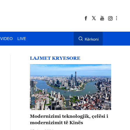
VIDEO
LIVE
Kërkoni
LAJMET KRYESORE
Modernizimi teknologjik, çelësi i
modernizimit të Kinës