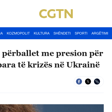
IA
KOZMOPOLIT
KULTURA
SHËNDETI
SPORTI
ARGËTIMI
 përballet me presion për
 para të krizës në Ukrainë