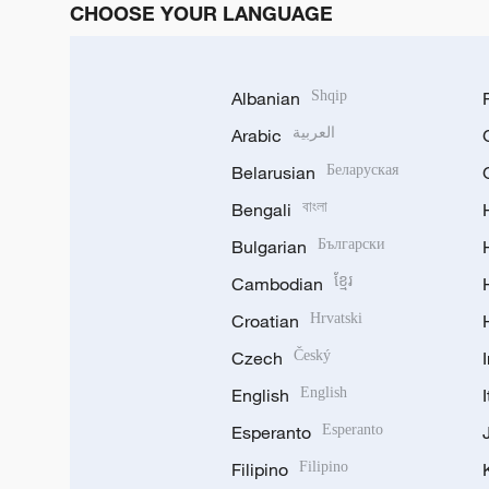
CHOOSE YOUR LANGUAGE
Albanian
Shqip
Arabic
العربية
Belarusian
Беларуская
Bengali
বাংলা
Bulgarian
Български
Cambodian
ខ្មែរ
Croatian
Hrvatski
Czech
Český
English
English
Esperanto
Esperanto
Filipino
Filipino