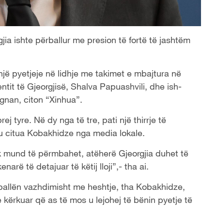
gjia ishte përballur me presion të fortë të jashtëm
një pyetjeje në lidhje me takimet e mbajtura në
tit të Gjeorgjisë, Shalva Papuashvili, dhe ish-
nan, citon “Xinhua”.
j tyre. Në dy nga të tre, pati një thirrje të
- u citua Kobakhidze nga media lokale.
nuk mund të përmbahet, atëherë Gjeorgjia duhet të
narë të detajuar të këtij lloji”,- tha ai.
rballën vazhdimisht me heshtje, tha Kobakhidze,
 kërkuar që as të mos u lejohej të bënin pyetje të