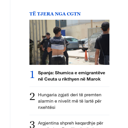
TË TJERA NGA CGTN
1
Spanja: Shumica e emigrantëve
në Ceuta u rikthyen në Marok
2
Hungaria zgjati deri të premten
alarmin e nivelit më të lartë për
nxehtësi
3
Argjentina shpreh keqardhje për