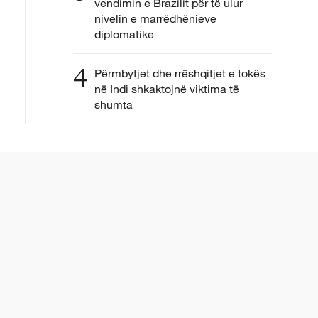
vendimin e Brazilit për të ulur
nivelin e marrëdhënieve
diplomatike
4
Përmbytjet dhe rrëshqitjet e tokës
në Indi shkaktojnë viktima të
shumta