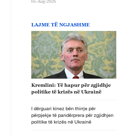
05-Aug-2026
LAJME TË NGJASHME
Kremlini: Të hapur për zgjidhje
politike të krizës në Ukrainë
I dërguari kinez bën thirrje për
përpjekje të pandërprera për zgjidhjen
politike të krizës në Ukrainë