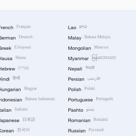
French
Français
Lao
ລາວ
German
Deutsch
Malay
Bahasa Melayu
Greek
Ελληνικά
Mongolian
Монгол
Hausa
Hausa
Myanmar
မြန်မာဘာသာ
Hebrew
עברית
Nepali
नेपाली
Hindi
हिन्दी
Persian
فارسی
Hungarian
Magyar
Polish
Polski
Indonesian
Bahasa Indonesia
Portuguese
Português
Italian
Italiano
Pashto
پښتو
Japanese
日本語
Romanian
Română
Korean
한국어
Russian
Русский