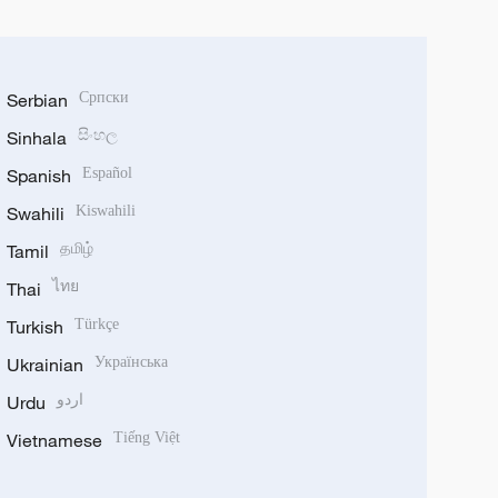
Serbian
Српски
Sinhala
සිංහල
Spanish
Español
Swahili
Kiswahili
Tamil
தமிழ்
Thai
ไทย
Turkish
Türkçe
Ukrainian
Українська
Urdu
اردو
Vietnamese
Tiếng Việt