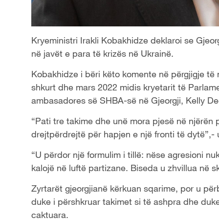
Kryeministri Irakli Kobakhidze deklaroi se Gjeor
në javët e para të krizës në Ukrainë.
Kobakhidze i bëri këto komente në përgjigje të 
shkurt dhe mars 2022 midis kryetarit të Parlamen
ambasadores së SHBA-së në Gjeorgji, Kelly Deg
“Pati tre takime dhe unë mora pjesë në njërën pre
drejtpërdrejtë për hapjen e një fronti të dytë”,
“U përdor një formulim i tillë: nëse agresioni 
kalojë në luftë partizane. Biseda u zhvillua në ske
Zyrtarët gjeorgjianë kërkuan sqarime, por u pë
duke i përshkruar takimet si të ashpra dhe duke
caktuara.