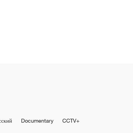
сский
Documentary
CCTV+