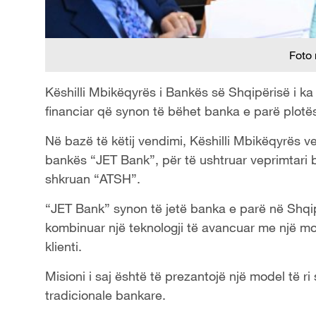
Foto
Këshilli Mbikëqyrës i Bankës së Shqipërisë i ka 
financiar që synon të bëhet banka e parë plotësi
Në bazë të këtij vendimi, Këshilli Mbikëqyrës v
bankës “JET Bank”, për të ushtruar veprimtari 
shkruan “ATSH”.
“JET Bank” synon të jetë banka e parë në Shqip
kombinuar një teknologji të avancuar me një mod
klienti.
Misioni i saj është të prezantojë një model të r
tradicionale bankare.