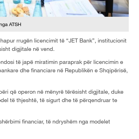
 nga ATSH
hapur rrugën licencimit të “JET Bank”, institucionit
sht digjitale në vend.
endosi të japë miratimin paraprak për licencimin e
bankare dhe financiare në Republikën e Shqipërisë,
ëri që operon në mënyrë tërësisht digjitale, duke
el të thjeshtë, të sigurt dhe të përqendruar te
i shërbimi financiar, të ndryshëm nga modelet