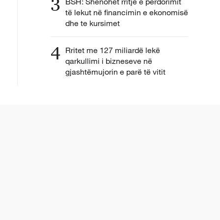
3
BSH: Shënohet rritje e përdorimit
të lekut në financimin e ekonomisë
dhe te kursimet
4
Rritet me 127 miliardë lekë
qarkullimi i bizneseve në
gjashtëmujorin e parë të vitit