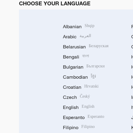
CHOOSE YOUR LANGUAGE
Albanian
Shqip
Arabic
العربية
Belarusian
Беларуская
Bengali
বাংলা
Bulgarian
Български
Cambodian
ខ្មែរ
Croatian
Hrvatski
Czech
Český
English
English
Esperanto
Esperanto
Filipino
Filipino