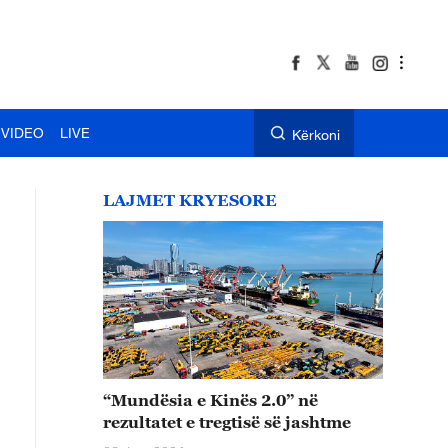
VIDEO
LIVE
Kërkoni
LAJMET KRYESORE
“Mundësia e Kinës 2.0” në
rezultatet e tregtisë së jashtme