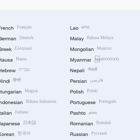
French
Français
Lao
ລາວ
German
Deutsch
Malay
Bahasa Melayu
Greek
Ελληνικά
Mongolian
Монгол
Hausa
Hausa
Myanmar
မြန်မာဘာသာ
Hebrew
עברית
Nepali
नेपाली
Hindi
हिन्दी
Persian
فارسی
Hungarian
Magyar
Polish
Polski
Indonesian
Bahasa Indonesia
Portuguese
Português
Italian
Italiano
Pashto
پښتو
Japanese
日本語
Romanian
Română
Korean
한국어
Russian
Русский