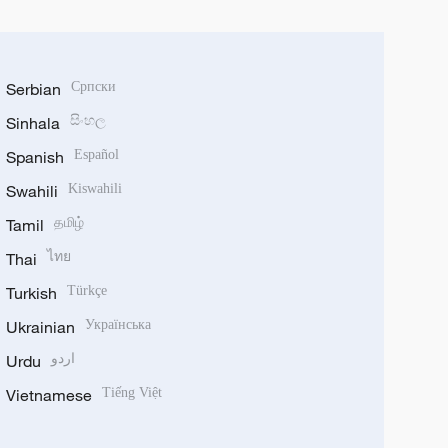
Serbian
Српски
Sinhala
සිංහල
Spanish
Español
Swahili
Kiswahili
Tamil
தமிழ்
Thai
ไทย
Turkish
Türkçe
Ukrainian
Українська
Urdu
اردو
Vietnamese
Tiếng Việt