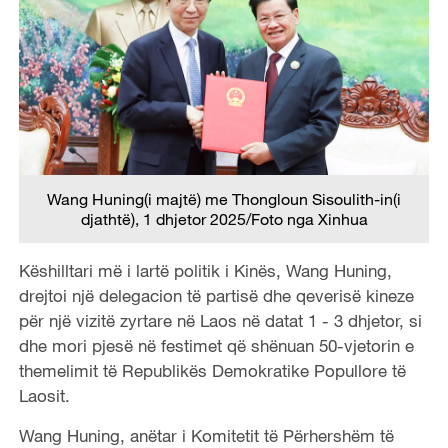
Wang Huning(i majtë) me Thongloun Sisoulith-in(i
djathtë), 1 dhjetor 2025/Foto nga Xinhua
Këshilltari më i lartë politik i Kinës, Wang Huning,
drejtoi një delegacion të partisë dhe qeverisë kineze
për një vizitë zyrtare në Laos në datat 1 - 3 dhjetor, si
dhe mori pjesë në festimet që shënuan 50-vjetorin e
themelimit të Republikës Demokratike Popullore të
Laosit.
Wang Huning, anëtar i Komitetit të Përhershëm të