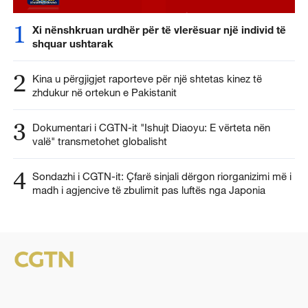
1
Xi nënshkruan urdhër për të vlerësuar një individ të
shquar ushtarak
2
Kina u përgjigjet raporteve për një shtetas kinez të
zhdukur në ortekun e Pakistanit
3
Dokumentari i CGTN-it "Ishujt Diaoyu: E vërteta nën
valë" transmetohet globalisht
4
Sondazhi i CGTN-it: Çfarë sinjali dërgon riorganizimi më i
madh i agjencive të zbulimit pas luftës nga Japonia