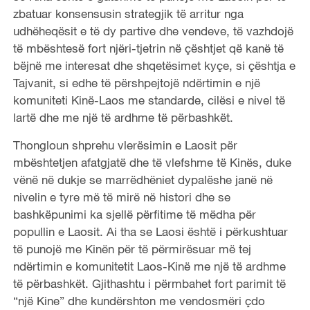
zbatuar konsensusin strategjik të arritur nga
udhëheqësit e të dy partive dhe vendeve, të vazhdojë
të mbështesë fort njëri-tjetrin në çështjet që kanë të
bëjnë me interesat dhe shqetësimet kyçe, si çështja e
Tajvanit, si edhe të përshpejtojë ndërtimin e një
komuniteti Kinë-Laos me standarde, cilësi e nivel të
lartë dhe me një të ardhme të përbashkët.
Thongloun shprehu vlerësimin e Laosit për
mbështetjen afatgjatë dhe të vlefshme të Kinës, duke
vënë në dukje se marrëdhëniet dypalëshe janë në
nivelin e tyre më të mirë në histori dhe se
bashkëpunimi ka sjellë përfitime të mëdha për
popullin e Laosit. Ai tha se Laosi është i përkushtuar
të punojë me Kinën për të përmirësuar më tej
ndërtimin e komunitetit Laos-Kinë me një të ardhme
të përbashkët. Gjithashtu i përmbahet fort parimit të
“një Kine” dhe kundërshton me vendosmëri çdo