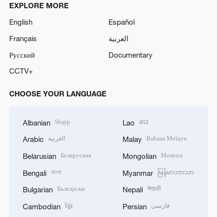
EXPLORE MORE
English
Español
Français
العربية
Русский
Documentary
CCTV+
CHOOSE YOUR LANGUAGE
Shqip
ລາວ
Albanian
Lao
العربية
Bahasa Melayu
Arabic
Malay
Беларуская
Монгол
Belarusian
Mongolian
বাংলা
မြန်မာဘာသာ
Bengali
Myanmar
Български
नेपाली
Bulgarian
Nepali
ខ្មែរ
فارسی
Cambodian
Persian