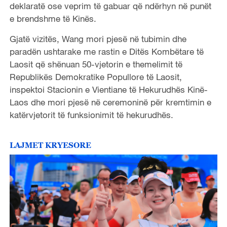
deklaratë ose veprim të gabuar që ndërhyn në punët
e brendshme të Kinës.
Gjatë vizitës, Wang mori pjesë në tubimin dhe
paradën ushtarake me rastin e Ditës Kombëtare të
Laosit që shënuan 50-vjetorin e themelimit të
Republikës Demokratike Popullore të Laosit,
inspektoi Stacionin e Vientiane të Hekurudhës Kinë-
Laos dhe mori pjesë në ceremoninë për kremtimin e
katërvjetorit të funksionimit të hekurudhës.
LAJMET KRYESORE