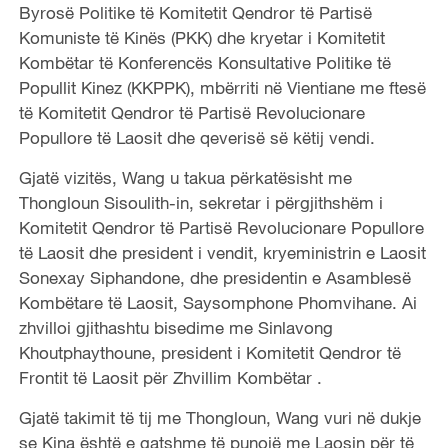
Byrosë Politike të Komitetit Qendror të Partisë
Komuniste të Kinës (PKK) dhe kryetar i Komitetit
Kombëtar të Konferencës Konsultative Politike të
Popullit Kinez (KKPPK), mbërriti në Vientiane me ftesë
të Komitetit Qendror të Partisë Revolucionare
Popullore të Laosit dhe qeverisë së këtij vendi.
Gjatë vizitës, Wang u takua përkatësisht me
Thongloun Sisoulith-in, sekretar i përgjithshëm i
Komitetit Qendror të Partisë Revolucionare Popullore
të Laosit ​​dhe president i vendit, kryeministrin e Laosit
Sonexay Siphandone, dhe presidentin e Asamblesë
Kombëtare të Laosit, Saysomphone Phomvihane. Ai
zhvilloi gjithashtu bisedime me Sinlavong
Khoutphaythoune, president i Komitetit Qendror të
Frontit të Laosit për Zhvillim Kombëtar .
Gjatë takimit të tij me Thongloun, Wang vuri në dukje
se Kina është e gatshme të punojë me Laosin për të