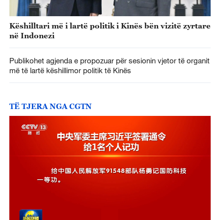
Këshilltari më i lartë politik i Kinës bën vizitë zyrtare
në Indonezi
Publikohet agjenda e propozuar për sesionin vjetor të organit
më të lartë këshillimor politik të Kinës
TË TJERA NGA CGTN