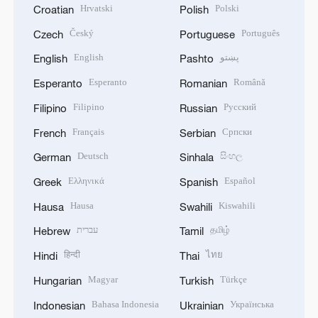
Hrvatski
Polski
Croatian
Polish
Český
Português
Czech
Portuguese
English
پښتو
English
Pashto
Esperanto
Română
Esperanto
Romanian
Filipino
Русский
Filipino
Russian
Français
Српски
French
Serbian
Deutsch
සිංහල
German
Sinhala
Ελληνικά
Español
Greek
Spanish
Hausa
Kiswahili
Hausa
Swahili
עברית
தமிழ்
Hebrew
Tamil
हिन्दी
ไทย
Hindi
Thai
Magyar
Türkçe
Hungarian
Turkish
Bahasa Indonesia
Українська
Indonesian
Ukrainian