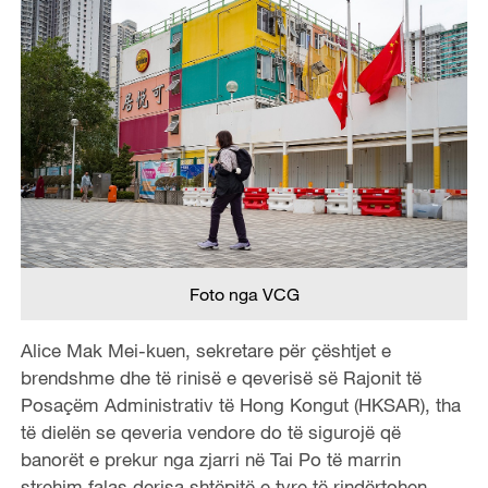
Foto nga VCG
Alice Mak Mei-kuen, sekretare për çështjet e
brendshme dhe të rinisë e qeverisë së Rajonit të
Posaçëm Administrativ të Hong Kongut (HKSAR), tha
të dielën se qeveria vendore do të sigurojë që
banorët e prekur nga zjarri në Tai Po të marrin
strehim falas derisa shtëpitë e tyre të rindërtohen,