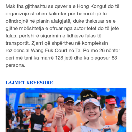
Mak tha gjithashtu se qeveria e Hong Kongut do të
organizojë strehim kalimtar për banorët që të
qëndrojnë në planin afatgjatë, duke theksuar se e
gjithë mbështetja e ofruar nga autoritetet do të jetë
falas, përfshirë sigurimin e lidhjeve falas të
transportit. Zjarri që shpërtheu në kompleksin
rezidencial Wang Fuk Court në Tai Po më 26 nëntor
deri më tani ka marrë 128 jetë dhe ka plagosur 83
persona.
LAJMET KRYESORE