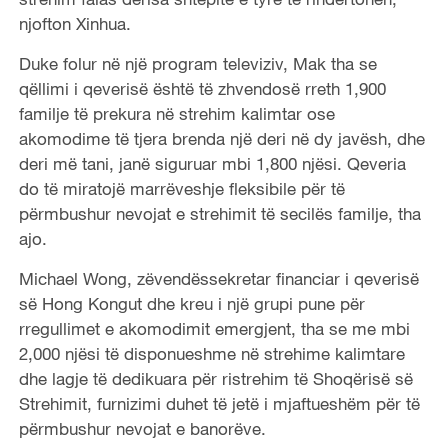
njofton Xinhua.
Duke folur në një program televiziv, Mak tha se
qëllimi i qeverisë është të zhvendosë rreth 1,900
familje të prekura në strehim kalimtar ose
akomodime të tjera brenda një deri në dy javësh, dhe
deri më tani, janë siguruar mbi 1,800 njësi. Qeveria
do të miratojë marrëveshje fleksibile për të
përmbushur nevojat e strehimit të secilës familje, tha
ajo.
Michael Wong, zëvendëssekretar financiar i qeverisë
së Hong Kongut dhe kreu i një grupi pune për
rregullimet e akomodimit emergjent, tha se me mbi
2,000 njësi të disponueshme në strehime kalimtare
dhe lagje të dedikuara për ristrehim të Shoqërisë së
Strehimit, furnizimi duhet të jetë i mjaftueshëm për të
përmbushur nevojat e banorëve.