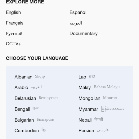
EXPLORE MORE
English
Español
Français
العربية
Русский
Documentary
CCTV+
CHOOSE YOUR LANGUAGE
Shqip
ລາວ
Albanian
Lao
العربية
Bahasa Melayu
Arabic
Malay
Беларуская
Монгол
Belarusian
Mongolian
বাংলা
မြန်မာဘာသာ
Bengali
Myanmar
Български
नेपाली
Bulgarian
Nepali
ខ្មែរ
فارسی
Cambodian
Persian