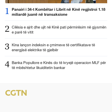
1
Panairi i 34-t Kombëtar i Librit në Kinë regjistroi 1.18
miliardë juanë në transaksione
2
Cilësia e ajrit dhe ujit në Kinë pati përmirësim në gjysmën
e parë të vitit
3
Kina lançon indeksin e çmimeve të certifikatave të
energjisë elektrike të gjelbër
4
Banka Popullore e Kinës do të kryejë operacion MLF për
të mbështetur likuiditetin bankar