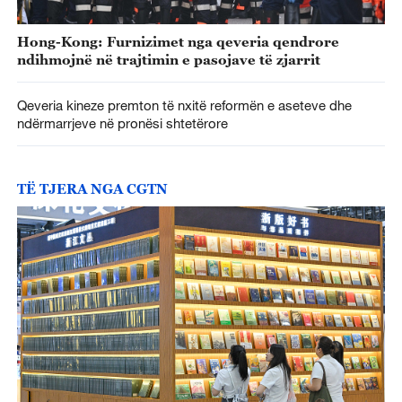
Hong-Kong: Furnizimet nga qeveria qendrore
ndihmojnë në trajtimin e pasojave të zjarrit
Qeveria kineze premton të nxitë reformën e aseteve dhe
ndërmarrjeve në pronësi shtetërore
TË TJERA NGA CGTN