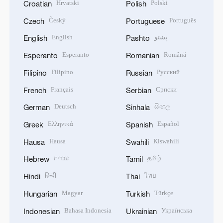
Hrvatski
Polski
Croatian
Polish
Český
Português
Czech
Portuguese
English
پښتو
English
Pashto
Esperanto
Română
Esperanto
Romanian
Filipino
Русский
Filipino
Russian
Français
Српски
French
Serbian
Deutsch
සිංහල
German
Sinhala
Ελληνικά
Español
Greek
Spanish
Hausa
Kiswahili
Hausa
Swahili
עברית
தமிழ்
Hebrew
Tamil
हिन्दी
ไทย
Hindi
Thai
Magyar
Türkçe
Hungarian
Turkish
Bahasa Indonesia
Українська
Indonesian
Ukrainian