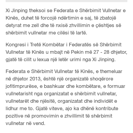
Xi Jinping theksoi se Federata e Shërbimit Vullnetar e
Kinës, duhet të forcojë ndërtimin e saj, të zbatojë
detyrat me zell dhe të nxisë zhvillimin e çështjes së
shërbimit vullnetar me cilësi të lartë.
Kongresi i Tretë Kombëtar i Federatës së Shërbimit
Vullnetar të Kinës u mbajt në Pekin më 27 - 28 dhjetor,
gjatë të cilit u lexua një letër urimi nga Xi Jinping.
Federata e Shërbimit Vullnetar të Kinës, e themeluar
në dhjetor 2013, është një organizatë shoqërore
jofitimprurëse, e bashkuar dhe kombëtare, e formuar
vullnetarisht nga organizatat e shërbimit vullnetar,
vullnetarët dhe njësitë, organizatat dhe individët e
lidhur me to. Gjatë viteve, ajo ka dhënë kontribute
pozitive në promovimin e zhvillimit të shërbimit
vullnetar në vend.