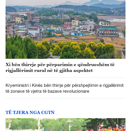
Xi bën thirrje për përparimin e qëndrueshëm të
rigjallërimit rural në të gjitha aspektet
Kryeministri i Kinës bën thirrje për përshpejtimin e rigjallërimit
të zonave të vjetra të bazave revolucionare
TË TJERA NGA CGTN