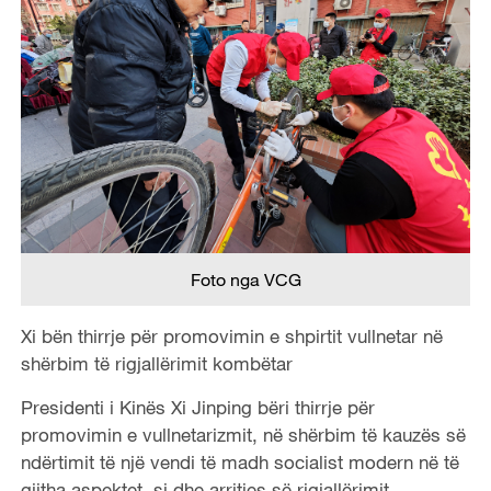
Foto nga VCG
Xi bën thirrje për promovimin e shpirtit vullnetar në
shërbim të rigjallërimit kombëtar
Presidenti i Kinës Xi Jinping bëri thirrje për
promovimin e vullnetarizmit, në shërbim të kauzës së
ndërtimit të një vendi të madh socialist modern në të
gjitha aspektet, si dhe arritjes së rigjallërimit