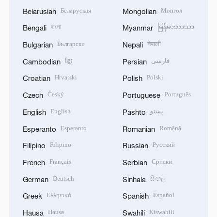
Беларуская
Монгол
Belarusian
Mongolian
বাংলা
မြန်မာဘာသာ
Bengali
Myanmar
Български
नेपाली
Bulgarian
Nepali
ខ្មែរ
فارسی
Cambodian
Persian
Hrvatski
Polski
Croatian
Polish
Český
Português
Czech
Portuguese
English
پښتو
English
Pashto
Esperanto
Română
Esperanto
Romanian
Filipino
Русский
Filipino
Russian
Français
Српски
French
Serbian
Deutsch
සිංහල
German
Sinhala
Ελληνικά
Español
Greek
Spanish
Hausa
Kiswahili
Hausa
Swahili