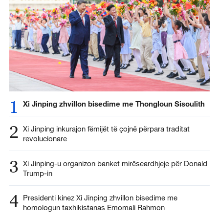
1
Xi Jinping zhvillon bisedime me Thongloun Sisoulith
2
Xi Jinping inkurajon fëmijët të çojnë përpara traditat
revolucionare
3
Xi Jinping-u organizon banket mirëseardhjeje për Donald
Trump-in
4
Presidenti kinez Xi Jinping zhvillon bisedime me
homologun taxhikistanas Emomali Rahmon