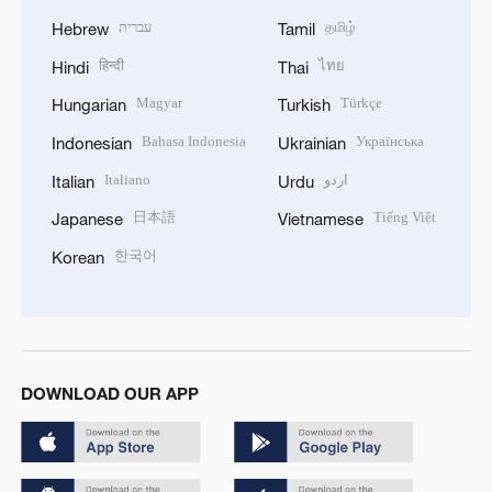
עברית
தமிழ்
Hebrew
Tamil
हिन्दी
ไทย
Hindi
Thai
Magyar
Türkçe
Hungarian
Turkish
Bahasa Indonesia
Українська
Indonesian
Ukrainian
Italiano
اردو
Italian
Urdu
日本語
Tiếng Việt
Japanese
Vietnamese
한국어
Korean
DOWNLOAD OUR APP