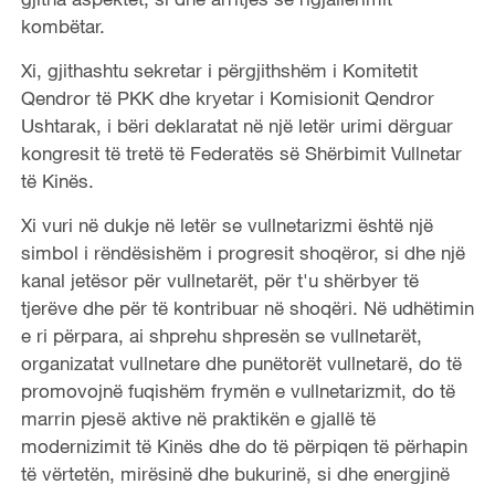
kombëtar.
Xi, gjithashtu sekretar i përgjithshëm i Komitetit
Qendror të PKK dhe kryetar i Komisionit Qendror
Ushtarak, i bëri deklaratat në një letër urimi dërguar
kongresit të tretë të Federatës së Shërbimit Vullnetar
të Kinës.
Xi vuri në dukje në letër se vullnetarizmi është një
simbol i rëndësishëm i progresit shoqëror, si dhe një
kanal jetësor për vullnetarët, për t'u shërbyer të
tjerëve dhe për të kontribuar në shoqëri. Në udhëtimin
e ri përpara, ai shprehu shpresën se vullnetarët,
organizatat vullnetare dhe punëtorët vullnetarë, do të
promovojnë fuqishëm frymën e vullnetarizmit, do të
marrin pjesë aktive në praktikën e gjallë të
modernizimit të Kinës dhe do të përpiqen të përhapin
të vërtetën, mirësinë dhe bukurinë, si dhe energjinë