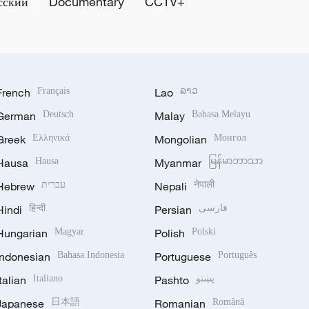
сский
Documentary
CCTV+
French
Français
Lao
ລາວ
German
Deutsch
Malay
Bahasa Melayu
Greek
Ελληνικά
Mongolian
Монгол
Hausa
Hausa
Myanmar
မြန်မာဘာသာ
Hebrew
עברית
Nepali
नेपाली
Hindi
हिन्दी
Persian
فارسی
Hungarian
Magyar
Polish
Polski
Indonesian
Bahasa Indonesia
Portuguese
Português
Italian
Italiano
Pashto
پښتو
Japanese
日本語
Romanian
Română