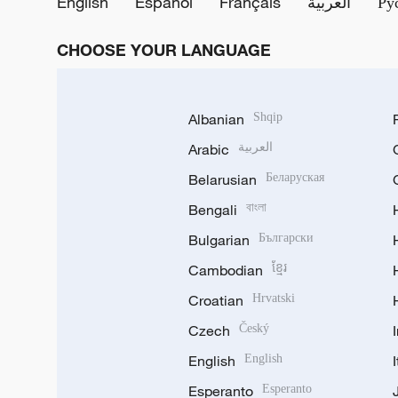
English
Español
Français
العربية
Ру
CHOOSE YOUR LANGUAGE
Albanian
Shqip
Arabic
العربية
Belarusian
Беларуская
Bengali
বাংলা
Bulgarian
Български
Cambodian
ខ្មែរ
Croatian
Hrvatski
Czech
Český
English
English
Esperanto
Esperanto