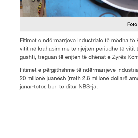
Foto
Fitimet e ndërmarrjeve industriale të mëdha të K
vitit në krahasim me të njëjtën periudhë të viti
gushti, treguan të enjten të dhënat e Zyrës Ko
Fitimet e përgjithshme të ndërmarrjeve industri
20 milionë juanësh (rreth 2.8 milionë dollarë ame
janar-tetor, bëri të ditur NBS-ja.