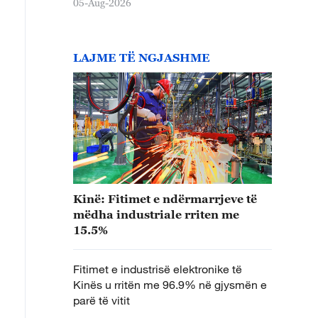
05-Aug-2026
LAJME TË NGJASHME
Kinë: Fitimet e ndërmarrjeve të
mëdha industriale rriten me
15.5%
Fitimet e industrisë elektronike të
Kinës u rritën me 96.9% në gjysmën e
parë të vitit