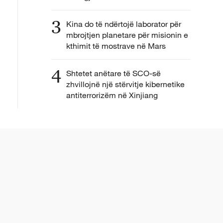
3
Kina do të ndërtojë laborator për
mbrojtjen planetare për misionin e
kthimit të mostrave në Mars
4
Shtetet anëtare të SCO-së
zhvillojnë një stërvitje kibernetike
antiterrorizëm në Xinjiang