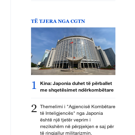
TË TJERA NGA CGTN
1
Kina: Japonia duhet të përballet
me shqetësimet ndërkombëtare
2
Themelimi i "Agjencisë Kombëtare
të Inteligjencës" nga Japonia
është një tjetër veprim i
rrezikshëm në përpjekjen e saj për
të ringjallur militarizmin.