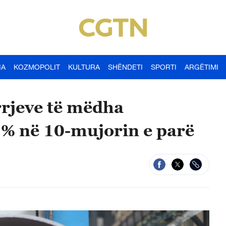
IA
KOZMOPOLIT
KULTURA
SHËNDETI
SPORTI
ARGËTIMI
rrjeve të mëdha
9 % në 10-mujorin e parë