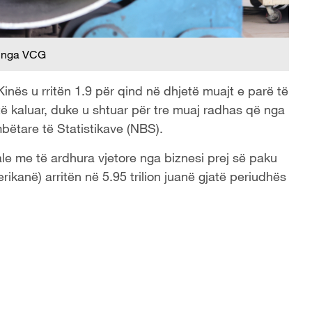
 nga VCG
inës u rritën 1.9 për qind në dhjetë muajt e parë të
t të kaluar, duke u shtuar për tre muaj radhas që nga
mbëtare të Statistikave (NBS).
ale me të ardhura vjetore nga biznesi prej së paku
rikanë) arritën në 5.95 trilion juanë gjatë periudhës