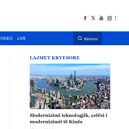
VIDEO
LIVE
Kërkoni
LAJMET KRYESORE
Modernizimi teknologjik, çelësi i
modernizimit të Kinës