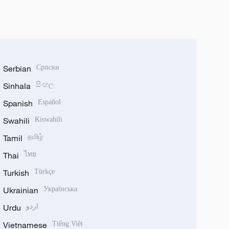
Serbian
Српски
Sinhala
සිංහල
Spanish
Español
Swahili
Kiswahili
Tamil
தமிழ்
Thai
ไทย
Turkish
Türkçe
Ukrainian
Українська
Urdu
اردو
Vietnamese
Tiếng Việt