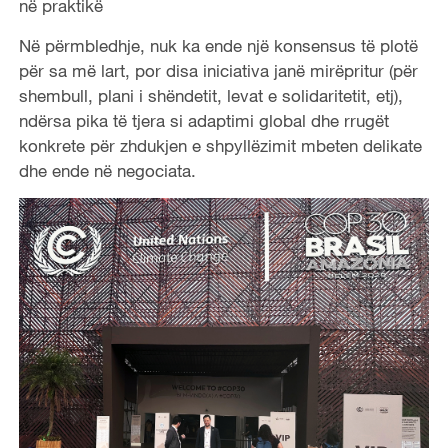
në praktikë
Në përmbledhje, nuk ka ende një konsensus të plotë
për sa më lart, por disa iniciativa janë mirëpritur (për
shembull, plani i shëndetit, levat e solidaritetit, etj),
ndërsa pika të tjera si adaptimi global dhe rrugët
konkrete për zhdukjen e shpyllëzimit mbeten delikate
dhe ende në negociata.