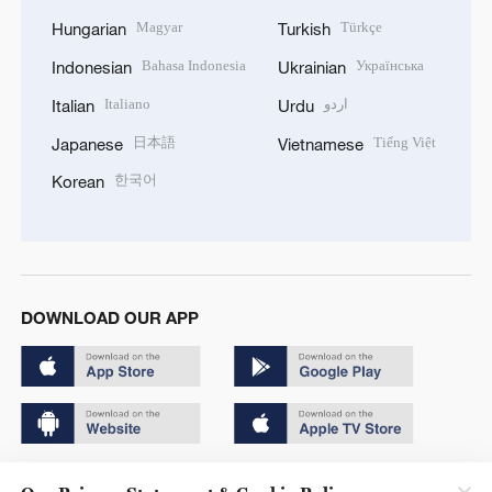
Magyar
Türkçe
Hungarian
Turkish
Bahasa Indonesia
Українська
Indonesian
Ukrainian
Italiano
اردو
Italian
Urdu
日本語
Tiếng Việt
Japanese
Vietnamese
한국어
Korean
DOWNLOAD OUR APP
Copyright © 2024 CGTN.