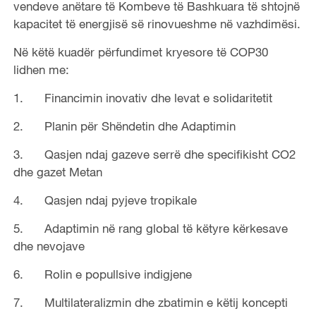
vendeve anëtare të Kombeve të Bashkuara të shtojnë
kapacitet të energjisë së rinovueshme në vazhdimësi.
Në këtë kuadër përfundimet kryesore të COP30
lidhen me:
1. Financimin inovativ dhe levat e solidaritetit
2. Planin për Shëndetin dhe Adaptimin
3. Qasjen ndaj gazeve serrë dhe specifikisht CO2
dhe gazet Metan
4. Qasjen ndaj pyjeve tropikale
5. Adaptimin në rang global të këtyre kërkesave
dhe nevojave
6. Rolin e popullsive indigjene
7. Multilateralizmin dhe zbatimin e këtij koncepti