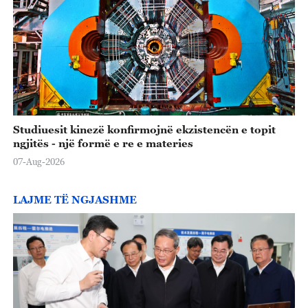
Studiuesit kinezë konfirmojnë ekzistencën e topit
ngjitës - një formë e re e materies
07-Aug-2026
LAJME TË NGJASHME