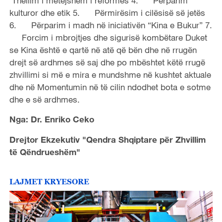
Thellim i mëtejshëm i reformës 4. Përparim
kulturor dhe etik 5. Përmirësim i cilësisë së jetës
6. Përparim i madh në iniciativën “Kina e Bukur” 7.
Forcim i mbrojtjes dhe sigurisë kombëtare Duket
se Kina është e qartë në atë që bën dhe në rrugën
drejt së ardhmes së saj dhe po mbështet këtë rrugë
zhvillimi si më e mira e mundshme në kushtet aktuale
dhe në Momentumin në të cilin ndodhet bota e sotme
dhe e së ardhmes.
Nga: Dr. Enriko Ceko
Drejtor Ekzekutiv "Qendra Shqiptare për Zhvillim
të Qëndrueshëm"
LAJMET KRYESORE