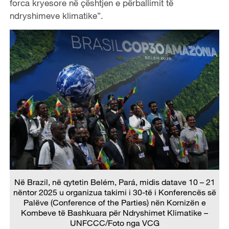
forca kryesore në çështjen e përballimit të
ndryshimeve klimatike”.
Në Brazil, në qytetin Belém, Pará, midis datave 10 – 21
nëntor 2025 u organizua takimi i 30-të i Konferencës së
Palëve (Conference of the Parties) nën Kornizën e
Kombeve të Bashkuara për Ndryshimet Klimatike –
UNFCCC/Foto nga VCG