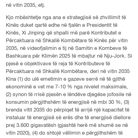
në vitin 2035, etj.
Kjo mbështetje nga ana e strategjisë së zhvillimit të
Kinës duket qartë edhe në fjalën e Presidentit të
Kinës, Xi Jinping që shpalli më parë Kontributet e
Përcaktuara në Shkallë Kombëtare të Kinës për vitin
2035, në videofjalimin e tij në Samitin e Kombeve të
Bashkuara për Klimën 2025 të mbajtur në Nju-Jork. Si
pjesë e objektivave të reja të Kontributeve të
Përcaktuara në Shkallë Kombëtare, deri në vitin 2035
Kina (1) do ulë emetimin e gazeve serrë në të gjithë
ekonominë e vet me 7-10 % nga nivelet maksimale,
(2) synon të rrisë pjesën e lëndëve djegëse jofosile në
konsumin përgjithshëm të energjisë në mbi 30 %, (3)
brenda vitit 2035 do përpiqet të arrijë një kapacitet të
instaluar të energjisë së erës dhe të energjisë diellore
prej 3.600 gigavatësh (gjashtë herë më shumë se në
vitin 2020), (4) do shtojë vëllimin e përgjithshëm të