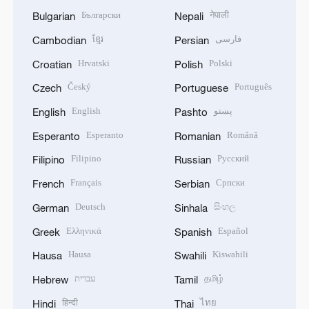
Български
नेपाली
Bulgarian
Nepali
ខ្មែរ
فارسی
Cambodian
Persian
Hrvatski
Polski
Croatian
Polish
Český
Português
Czech
Portuguese
English
پښتو
English
Pashto
Esperanto
Română
Esperanto
Romanian
Filipino
Русский
Filipino
Russian
Français
Српски
French
Serbian
Deutsch
සිංහල
German
Sinhala
Ελληνικά
Español
Greek
Spanish
Hausa
Kiswahili
Hausa
Swahili
עברית
தமிழ்
Hebrew
Tamil
हिन्दी
ไทย
Hindi
Thai