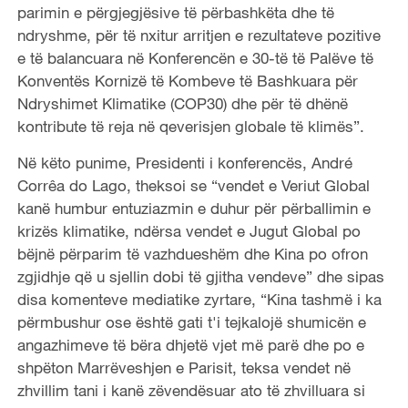
parimin e përgjegjësive të përbashkëta dhe të
ndryshme, për të nxitur arritjen e rezultateve pozitive
e të balancuara në Konferencën e 30-të të Palëve të
Konventës Kornizë të Kombeve të Bashkuara për
Ndryshimet Klimatike (COP30) dhe për të dhënë
kontribute të reja në qeverisjen globale të klimës”.
Në këto punime, Presidenti i konferencës, André
Corrêa do Lago, theksoi se “vendet e Veriut Global
kanë humbur entuziazmin e duhur për përballimin e
krizës klimatike, ndërsa vendet e Jugut Global po
bëjnë përparim të vazhdueshëm dhe Kina po ofron
zgjidhje që u sjellin dobi të gjitha vendeve” dhe sipas
disa komenteve mediatike zyrtare, “Kina tashmë i ka
përmbushur ose është gati t'i tejkalojë shumicën e
angazhimeve të bëra dhjetë vjet më parë dhe po e
shpëton Marrëveshjen e Parisit, teksa vendet në
zhvillim tani i kanë zëvendësuar ato të zhvilluara si