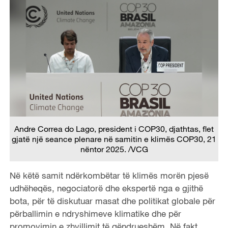
Andre Correa do Lago, president i COP30, djathtas, flet
gjatë një seance plenare në samitin e klimës COP30, 21
nëntor 2025. /VCG
Në këtë samit ndërkombëtar të klimës morën pjesë
udhëheqës, negociatorë dhe ekspertë nga e gjithë
bota, për të diskutuar masat dhe politikat globale për
përballimin e ndryshimeve klimatike dhe për
promovimin e zhvillimit të qëndrueshëm. Në fakt,