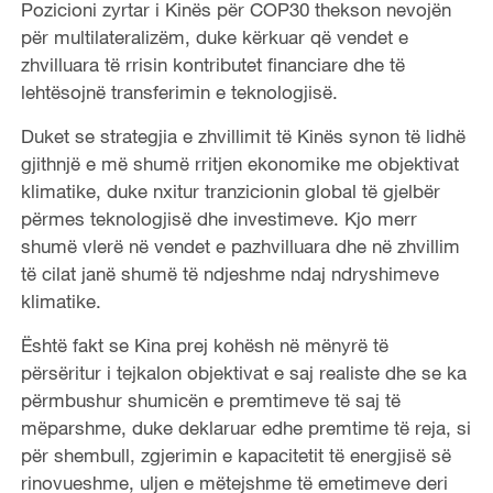
Pozicioni zyrtar i Kinës për COP30 thekson nevojën
për multilateralizëm, duke kërkuar që vendet e
zhvilluara të rrisin kontributet financiare dhe të
lehtësojnë transferimin e teknologjisë.
Duket se strategjia e zhvillimit të Kinës synon të lidhë
gjithnjë e më shumë rritjen ekonomike me objektivat
klimatike, duke nxitur tranzicionin global të gjelbër
përmes teknologjisë dhe investimeve. Kjo merr
shumë vlerë në vendet e pazhvilluara dhe në zhvillim
të cilat janë shumë të ndjeshme ndaj ndryshimeve
klimatike.
Është fakt se Kina prej kohësh në mënyrë të
përsëritur i tejkalon objektivat e saj realiste dhe se ka
përmbushur shumicën e premtimeve të saj të
mëparshme, duke deklaruar edhe premtime të reja, si
për shembull, zgjerimin e kapacitetit të energjisë së
rinovueshme, uljen e mëtejshme të emetimeve deri