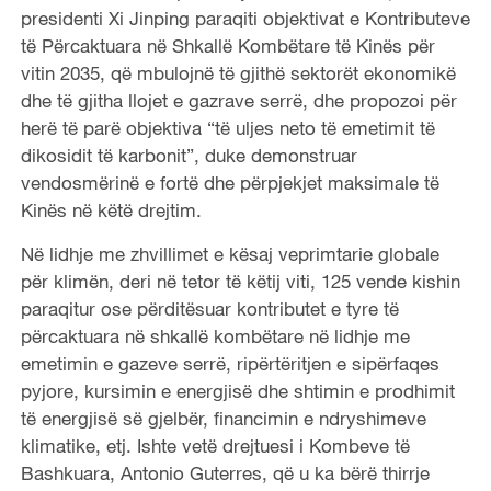
presidenti Xi Jinping paraqiti objektivat e Kontributeve
të Përcaktuara në Shkallë Kombëtare të Kinës për
vitin 2035, që mbulojnë të gjithë sektorët ekonomikë
dhe të gjitha llojet e gazrave serrë, dhe propozoi për
herë të parë objektiva “të uljes neto të emetimit të
dikosidit të karbonit”, duke demonstruar
vendosmërinë e fortë dhe përpjekjet maksimale të
Kinës në këtë drejtim.
Në lidhje me zhvillimet e kësaj veprimtarie globale
për klimën, deri në tetor të këtij viti, 125 vende kishin
paraqitur ose përditësuar kontributet e tyre të
përcaktuara në shkallë kombëtare në lidhje me
emetimin e gazeve serrë, ripërtëritjen e sipërfaqes
pyjore, kursimin e energjisë dhe shtimin e prodhimit
të energjisë së gjelbër, financimin e ndryshimeve
klimatike, etj. Ishte vetë drejtuesi i Kombeve të
Bashkuara, Antonio Guterres, që u ka bërë thirrje