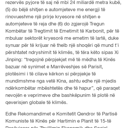
rezervës pyjore të saj në mbi 24 miliardë metra kubë,
(5) do bëjë shitjen e automjeteve me energji të
rinovueshme një prirje kryesore në shitjen e
automjeteve të reja dhe (6) do zgjerojë Tregun
Kombëtar të Tregtimit të Emetimit të Karbonit, për të
mbuluar sektorët kryesorë me emetim të lartë, duke
synuar për të krijuar në thelb një shoqëri që mund t'i
përshtatet ndryshimit të klimës, të tëra këto sipas Xi
Jinping: “tregojnë përpjekjet më të mëdha të Kinës
bazuar në synimet e Marrëveshjes së Parisit,
plotësimi i të cilave kërkon si përpjekje të
mundimshme nga vetë Kina, ashtu edhe një mjedis
ndërkombëtar mbështetës dhe të hapur”, që paraqet
nevojën e veprimeve dhe bashkëpunim të plotë në
qeverisjen globale të klimës.
Edhe Rekomandimet e Komitetit Qendror të Partisë
Komuniste të Kinës për Hartimin e Planit të 15-të
Pesëvjeçar për Zhvillimin Ekonomik dhe Social