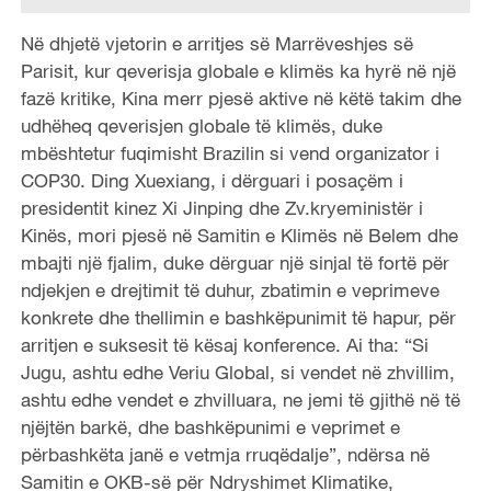
Në dhjetë vjetorin e arritjes së Marrëveshjes së
Parisit, kur qeverisja globale e klimës ka hyrë në një
fazë kritike, Kina merr pjesë aktive në këtë takim dhe
udhëheq qeverisjen globale të klimës, duke
mbështetur fuqimisht Brazilin si vend organizator i
COP30. Ding Xuexiang, i dërguari i posaçëm i
presidentit kinez Xi Jinping dhe Zv.kryeministër i
Kinës, mori pjesë në Samitin e Klimës në Belem dhe
mbajti një fjalim, duke dërguar një sinjal të fortë për
ndjekjen e drejtimit të duhur, zbatimin e veprimeve
konkrete dhe thellimin e bashkëpunimit të hapur, për
arritjen e suksesit të kësaj konference. Ai tha: “Si
Jugu, ashtu edhe Veriu Global, si vendet në zhvillim,
ashtu edhe vendet e zhvilluara, ne jemi të gjithë në të
njëjtën barkë, dhe bashkëpunimi e veprimet e
përbashkëta janë e vetmja rruqëdalje”, ndërsa në
Samitin e OKB-së për Ndryshimet Klimatike,