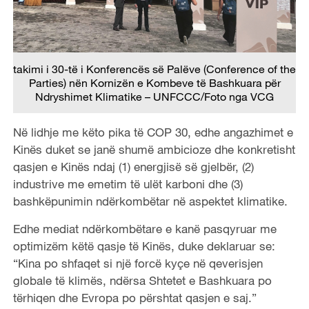
takimi i 30-të i Konferencës së Palëve (Conference of the
Parties) nën Kornizën e Kombeve të Bashkuara për
Ndryshimet Klimatike – UNFCCC/Foto nga VCG
Në lidhje me këto pika të COP 30, edhe angazhimet e
Kinës duket se janë shumë ambicioze dhe konkretisht
qasjen e Kinës ndaj (1) energjisë së gjelbër, (2)
industrive me emetim të ulët karboni dhe (3)
bashkëpunimin ndërkombëtar në aspektet klimatike.
Edhe mediat ndërkombëtare e kanë pasqyruar me
optimizëm këtë qasje të Kinës, duke deklaruar se:
“Kina po shfaqet si një forcë kyçe në qeverisjen
globale të klimës, ndërsa Shtetet e Bashkuara po
tërhiqen dhe Evropa po përshtat qasjen e saj.”