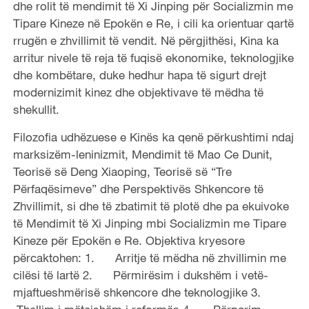
dhe rolit të mendimit të Xi Jinping për Socializmin me
Tipare Kineze në Epokën e Re, i cili ka orientuar qartë
rrugën e zhvillimit të vendit. Në përgjithësi, Kina ka
arritur nivele të reja të fuqisë ekonomike, teknologjike
dhe kombëtare, duke hedhur hapa të sigurt drejt
modernizimit kinez dhe objektivave të mëdha të
shekullit.
Filozofia udhëzuese e Kinës ka qenë përkushtimi ndaj
marksizëm-leninizmit, Mendimit të Mao Ce Dunit,
Teorisë së Deng Xiaoping, Teorisë së “Tre
Përfaqësimeve” dhe Perspektivës Shkencore të
Zhvillimit, si dhe të zbatimit të plotë dhe pa ekuivoke
të Mendimit të Xi Jinping mbi Socializmin me Tipare
Kineze për Epokën e Re. Objektiva kryesore
përcaktohen: 1. Arritje të mëdha në zhvillimin me
cilësi të lartë 2. Përmirësim i dukshëm i vetë-
mjaftueshmërisë shkencore dhe teknologjike 3.