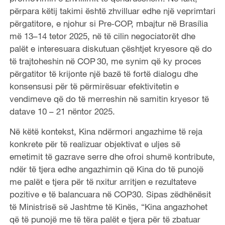
përpara këtij takimi është zhvilluar edhe një veprimtari
përgatitore, e njohur si Pre‑COP, mbajtur në Brasília
më 13–14 tetor 2025, në të cilin negociatorët dhe
palët e interesuara diskutuan çështjet kryesore që do
të trajtoheshin në COP 30, me synim që ky proces
përgatitor të krijonte një bazë të fortë dialogu dhe
konsensusi për të përmirësuar efektivitetin e
vendimeve që do të merreshin në samitin kryesor të
datave 10 – 21 nëntor 2025.
Në këtë kontekst, Kina ndërmori angazhime të reja
konkrete për të realizuar objektivat e uljes së
emetimit të gazrave serre dhe ofroi shumë kontribute,
ndër të tjera edhe angazhimin që Kina do të punojë
me palët e tjera për të nxitur arritjen e rezultateve
pozitive e të balancuara në COP30. Sipas zëdhënësit
të Ministrisë së Jashtme të Kinës, “Kina angazhohet
që të punojë me të tëra palët e tjera për të zbatuar