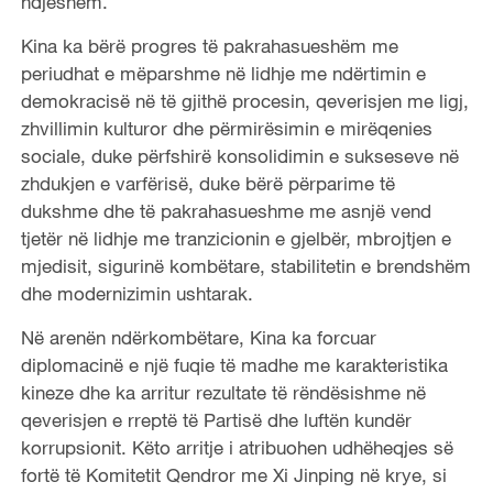
ndjeshëm.
Kina ka bërë progres të pakrahasueshëm me
periudhat e mëparshme në lidhje me ndërtimin e
demokracisë në të gjithë procesin, qeverisjen me ligj,
zhvillimin kulturor dhe përmirësimin e mirëqenies
sociale, duke përfshirë konsolidimin e sukseseve në
zhdukjen e varfërisë, duke bërë përparime të
dukshme dhe të pakrahasueshme me asnjë vend
tjetër në lidhje me tranzicionin e gjelbër, mbrojtjen e
mjedisit, sigurinë kombëtare, stabilitetin e brendshëm
dhe modernizimin ushtarak.
Në arenën ndërkombëtare, Kina ka forcuar
diplomacinë e një fuqie të madhe me karakteristika
kineze dhe ka arritur rezultate të rëndësishme në
qeverisjen e rreptë të Partisë dhe luftën kundër
korrupsionit. Këto arritje i atribuohen udhëheqjes së
fortë të Komitetit Qendror me Xi Jinping në krye, si