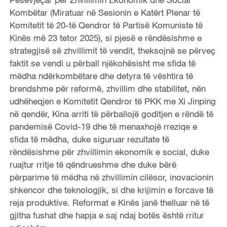
Kombëtar (Miratuar në Sesionin e Katërt Plenar të
Komitetit të 20-të Qendror të Partisë Komuniste të
Kinës më 23 tetor 2025), si pjesë e rëndësishme e
strategjisë së zhvillimit të vendit, theksojnë se përveç
faktit se vendi u përball njëkohësisht me sfida të
mëdha ndërkombëtare dhe detyra të vështira të
brendshme për reformë, zhvillim dhe stabilitet, nën
udhëheqjen e Komitetit Qendror të PKK me Xi Jinping
në qendër, Kina arriti të përballojë goditjen e rëndë të
pandemisë Covid-19 dhe të menaxhojë rreziqe e
sfida të mëdha, duke siguruar rezultate të
rëndësishme për zhvillimin ekonomik e social, duke
ruajtur rritje të qëndrueshme dhe duke bërë
përparime të mëdha në zhvillimin cilësor, inovacionin
shkencor dhe teknologjik, si dhe krijimin e forcave të
reja produktive. Reformat e Kinës janë thelluar në të
gjitha fushat dhe hapja e saj ndaj botës është rritur