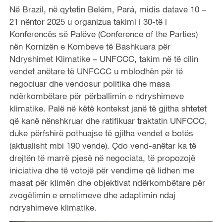
Në Brazil, në qytetin Belém, Pará, midis datave 10 –
21 nëntor 2025 u organizua takimi i 30-të i
Konferencës së Palëve (Conference of the Parties)
nën Kornizën e Kombeve të Bashkuara për
Ndryshimet Klimatike – UNFCCC, takim në të cilin
vendet anëtare të UNFCCC u mblodhën për të
negociuar dhe vendosur politika dhe masa
ndërkombëtare për përballimin e ndryshimeve
klimatike. Palë në këtë kontekst janë të gjitha shtetet
që kanë nënshkruar dhe ratifikuar traktatin UNFCCC,
duke përfshirë pothuajse të gjitha vendet e botës
(aktualisht mbi 190 vende). Çdo vend-anëtar ka të
drejtën të marrë pjesë në negociata, të propozojë
iniciativa dhe të votojë për vendime që lidhen me
masat për klimën dhe objektivat ndërkombëtare për
zvogëlimin e emetimeve dhe adaptimin ndaj
ndryshimeve klimatike.