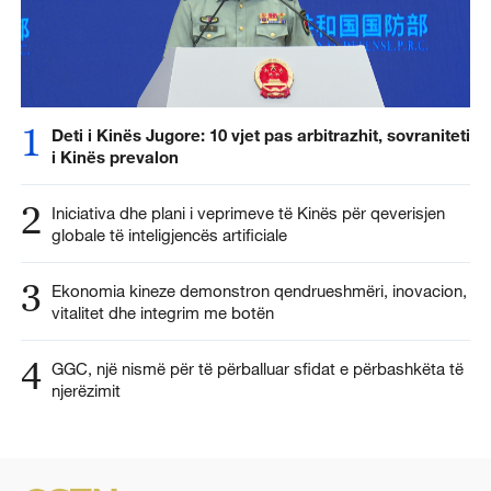
1
Deti i Kinës Jugore: 10 vjet pas arbitrazhit, sovraniteti
i Kinës prevalon
2
Iniciativa dhe plani i veprimeve të Kinës për qeverisjen
globale të inteligjencës artificiale
3
Ekonomia kineze demonstron qendrueshmëri, inovacion,
vitalitet dhe integrim me botën
4
GGC, një nismë për të përballuar sfidat e përbashkëta të
njerëzimit