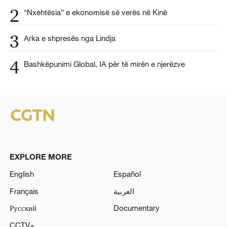
2
“Nxehtësia” e ekonomisë së verës në Kinë
3
Arka e shpresës nga Lindja
4
Bashkëpunimi Global, IA për të mirën e njerëzve
EXPLORE MORE
English
Español
Français
العربية
Русский
Documentary
CCTV+