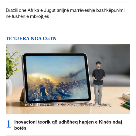
Brazili dhe Afrika e Jugut arrijnë marrëveshje bashkëpunimi
në fushën e mbrojtjes
TË TJERA NGA CGTN
1
Inovacioni teorik që udhëheq hapjen e Kinës ndaj
botës