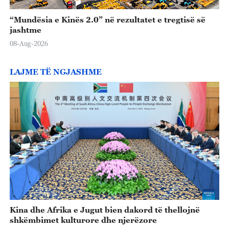
o
“Mundësia e Kinës 2.0” në rezultatet e tregtisë së
jashtme
08-Aug-2026
LAJME TË NGJASHME
Kina dhe Afrika e Jugut bien dakord të thellojnë
shkëmbimet kulturore dhe njerëzore