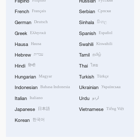
Filipino
Русский
Filipino
Russian
Français
Српски
French
Serbian
Deutsch
සිංහල
German
Sinhala
Ελληνικά
Español
Greek
Spanish
Hausa
Kiswahili
Hausa
Swahili
עברית
தமிழ்
Hebrew
Tamil
हिन्दी
ไทย
Hindi
Thai
Magyar
Türkçe
Hungarian
Turkish
Bahasa Indonesia
Українська
Indonesian
Ukrainian
Italiano
اردو
Italian
Urdu
日本語
Tiếng Việt
Japanese
Vietnamese
한국어
Korean