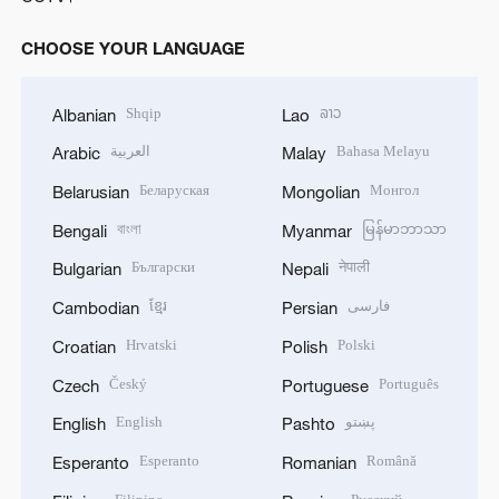
CHOOSE YOUR LANGUAGE
Shqip
ລາວ
Albanian
Lao
العربية
Bahasa Melayu
Arabic
Malay
Беларуская
Монгол
Belarusian
Mongolian
বাংলা
မြန်မာဘာသာ
Bengali
Myanmar
Български
नेपाली
Bulgarian
Nepali
ខ្មែរ
فارسی
Cambodian
Persian
Hrvatski
Polski
Croatian
Polish
Český
Português
Czech
Portuguese
English
پښتو
English
Pashto
Esperanto
Română
Esperanto
Romanian