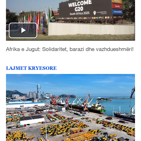
P
Afrika e Jugut: Solidaritet, barazi dhe vazhdueshmëri!
l
a
LAJMET KRYESORE
y
V
i
d
e