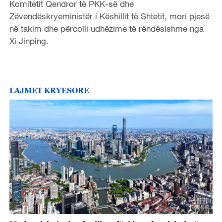
Komitetit Qendror të PKK-së dhe
Zëvendëskryeministër i Këshillit të Shtetit, mori pjesë
në takim dhe përcolli udhëzime të rëndësishme nga
Xi Jinping.
LAJMET KRYESORE