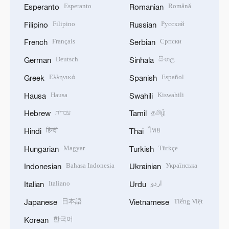
Esperanto
Română
Esperanto
Romanian
Filipino
Русский
Filipino
Russian
Français
Српски
French
Serbian
Deutsch
සිංහල
German
Sinhala
Ελληνικά
Español
Greek
Spanish
Hausa
Kiswahili
Hausa
Swahili
עברית
தமிழ்
Hebrew
Tamil
हिन्दी
ไทย
Hindi
Thai
Magyar
Türkçe
Hungarian
Turkish
Bahasa Indonesia
Українська
Indonesian
Ukrainian
Italiano
اردو
Italian
Urdu
日本語
Tiếng Việt
Japanese
Vietnamese
한국어
Korean