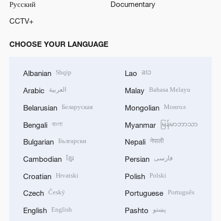
Русский
Documentary
CCTV+
CHOOSE YOUR LANGUAGE
Shqip
ລາວ
Albanian
Lao
العربية
Bahasa Melayu
Arabic
Malay
Беларуская
Монгол
Belarusian
Mongolian
বাংলা
မြန်မာဘာသာ
Bengali
Myanmar
Български
नेपाली
Bulgarian
Nepali
ខ្មែរ
فارسی
Cambodian
Persian
Hrvatski
Polski
Croatian
Polish
Český
Português
Czech
Portuguese
English
پښتو
English
Pashto