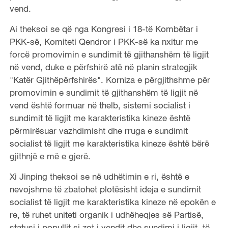
vend.
Ai theksoi se që nga Kongresi i 18-të Kombëtar i
PKK-së, Komiteti Qendror i PKK-së ka nxitur me
forcë promovimin e sundimit të gjithanshëm të ligjit
në vend, duke e përfshirë atë në planin strategjik
"Katër Gjithëpërfshirës". Korniza e përgjithshme për
promovimin e sundimit të gjithanshëm të ligjit në
vend është formuar në thelb, sistemi socialist i
sundimit të ligjit me karakteristika kineze është
përmirësuar vazhdimisht dhe rruga e sundimit
socialist të ligjit me karakteristika kineze është bërë
gjithnjë e më e gjerë.
Xi Jinping theksoi se në udhëtimin e ri, është e
nevojshme të zbatohet plotësisht ideja e sundimit
socialist të ligjit me karakteristika kineze në epokën e
re, të ruhet uniteti organik i udhëheqjes së Partisë,
statusi i popullit si zot i vendit dhe sundimi i ligjit, të