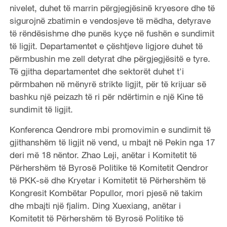
nivelet, duhet të marrin përgjegjësinë kryesore dhe të
sigurojnë zbatimin e vendosjeve të mëdha, detyrave
të rëndësishme dhe punës kyçe në fushën e sundimit
të ligjit. Departamentet e çështjeve ligjore duhet të
përmbushin me zell detyrat dhe përgjegjësitë e tyre.
Të gjitha departamentet dhe sektorët duhet t'i
përmbahen në mënyrë strikte ligjit, për të krijuar së
bashku një peizazh të ri për ndërtimin e një Kine të
sundimit të ligjit.
Konferenca Qendrore mbi promovimin e sundimit të
gjithanshëm të ligjit në vend, u mbajt në Pekin nga 17
deri më 18 nëntor. Zhao Leji, anëtar i Komitetit të
Përhershëm të Byrosë Politike të Komitetit Qendror
të PKK-së dhe Kryetar i Komitetit të Përhershëm të
Kongresit Kombëtar Popullor, mori pjesë në takim
dhe mbajti një fjalim. Ding Xuexiang, anëtar i
Komitetit të Përhershëm të Byrosë Politike të