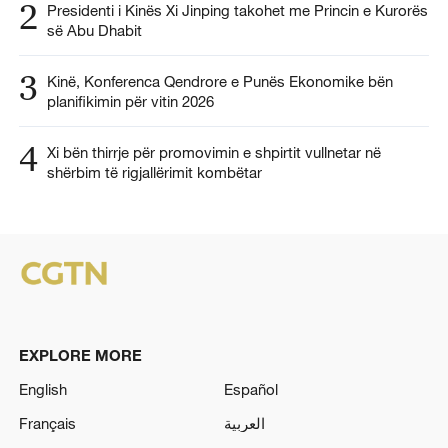
2
Presidenti i Kinës Xi Jinping takohet me Princin e Kurorës
së Abu Dhabit
3
Kinë, Konferenca Qendrore e Punës Ekonomike bën
planifikimin për vitin 2026
4
Xi bën thirrje për promovimin e shpirtit vullnetar në
shërbim të rigjallërimit kombëtar
EXPLORE MORE
English
Español
Français
العربية