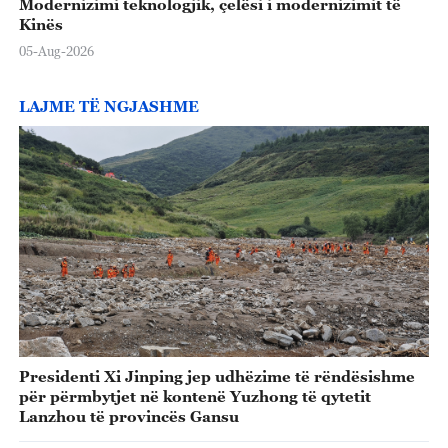
Modernizimi teknologjik, çelësi i modernizimit të
Kinës
05-Aug-2026
LAJME TË NGJASHME
Presidenti Xi Jinping jep udhëzime të rëndësishme
për përmbytjet në kontenë Yuzhong të qytetit
Lanzhou të provincës Gansu