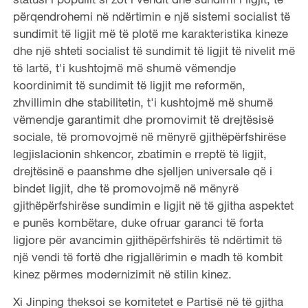
përqendrohemi në ndërtimin e një sistemi socialist të
sundimit të ligjit më të plotë me karakteristika kineze
dhe një shteti socialist të sundimit të ligjit të nivelit më
të lartë, t'i kushtojmë më shumë vëmendje
koordinimit të sundimit të ligjit me reformën,
zhvillimin dhe stabilitetin, t'i kushtojmë më shumë
vëmendje garantimit dhe promovimit të drejtësisë
sociale, të promovojmë në mënyrë gjithëpërfshirëse
legjislacionin shkencor, zbatimin e rreptë të ligjit,
drejtësinë e paanshme dhe sjelljen universale që i
bindet ligjit, dhe të promovojmë në mënyrë
gjithëpërfshirëse sundimin e ligjit në të gjitha aspektet
e punës kombëtare, duke ofruar garanci të forta
ligjore për avancimin gjithëpërfshirës të ndërtimit të
një vendi të fortë dhe rigjallërimin e madh të kombit
kinez përmes modernizimit në stilin kinez.
Xi Jinping theksoi se komitetet e Partisë në të gjitha