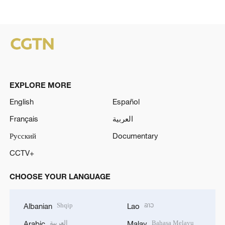
EXPLORE MORE
English
Español
Français
العربية
Русский
Documentary
CCTV+
CHOOSE YOUR LANGUAGE
Shqip
ລາວ
Albanian
Lao
العربية
Bahasa Melayu
Arabic
Malay