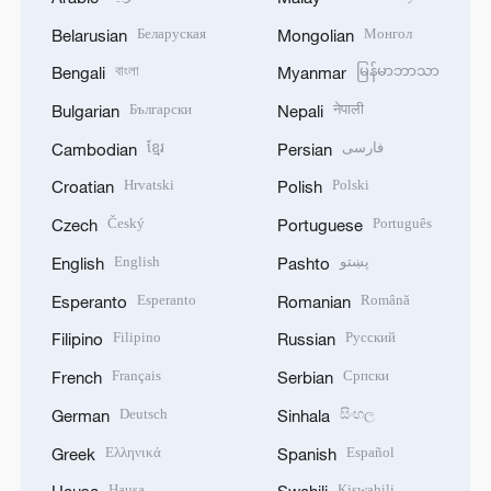
Беларуская
Монгол
Belarusian
Mongolian
বাংলা
မြန်မာဘာသာ
Bengali
Myanmar
Български
नेपाली
Bulgarian
Nepali
ខ្មែរ
فارسی
Cambodian
Persian
Hrvatski
Polski
Croatian
Polish
Český
Português
Czech
Portuguese
English
پښتو
English
Pashto
Esperanto
Română
Esperanto
Romanian
Filipino
Русский
Filipino
Russian
Français
Српски
French
Serbian
Deutsch
සිංහල
German
Sinhala
Ελληνικά
Español
Greek
Spanish
Hausa
Kiswahili