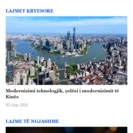
LAJMET KRYESORE
Modernizimi teknologjik, çelësi i modernizimit të
Kinës
05-Aug-2026
LAJME TË NGJASHME