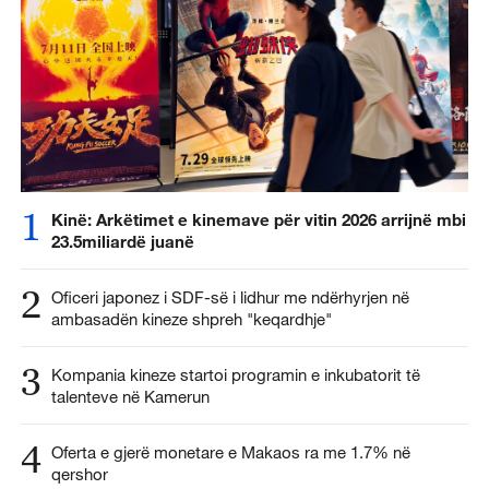
1
Kinë: Arkëtimet e kinemave për vitin 2026 arrijnë mbi
23.5miliardë juanë
2
Oficeri japonez i SDF-së i lidhur me ndërhyrjen në
ambasadën kineze shpreh "keqardhje"
3
Kompania kineze startoi programin e inkubatorit të
talenteve në Kamerun
4
Oferta e gjerë monetare e Makaos ra me 1.7% në
qershor