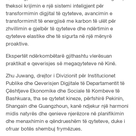
theksoi krijimin e një sistemi inteligjent për
transformimin digjital të qyteteve, avancimin e
transformimit të energjisë me karbon të ulët për
zhvillimin e gjelbër të qyteteve dhe ndërtimin e
qyteteve elastike dhe të sigurta në një mënyrë
proaktive.
Ekspertët ndërkombëtarë gjithashtu vlerësuan
praktikat e qeverisjes së megaqyteteve në Kinë.
Zhu Juwang, drejtor i Divizionit për Institucionet
Publike dhe Qeverisjen Digjitale të Departamentit të
Çështjeve Ekonomike dhe Sociale të Kombeve të
Bashkuara, tha se qytetet kineze, përfshirë Pekinin,
Shangain dhe Guangzhoun, kanë ndjekur një harmoni
midis natyrës dhe qenieve njerëzore në planifikimin
dhe menaxhimin e qëndrueshëm të qyteteve, duke i
ofruar botës shembuj frymëzues.