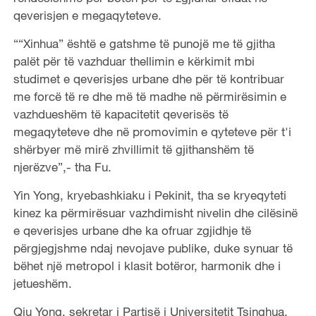
qeverisjen e megaqyteteve.
““Xinhua” është e gatshme të punojë me të gjitha
palët për të vazhduar thellimin e kërkimit mbi
studimet e qeverisjes urbane dhe për të kontribuar
me forcë të re dhe më të madhe në përmirësimin e
vazhdueshëm të kapacitetit qeverisës të
megaqyteteve dhe në promovimin e qyteteve për t'i
shërbyer më mirë zhvillimit të gjithanshëm të
njerëzve”,- tha Fu.
Yin Yong, kryebashkiaku i Pekinit, tha se kryeqyteti
kinez ka përmirësuar vazhdimisht nivelin dhe cilësinë
e qeverisjes urbane dhe ka ofruar zgjidhje të
përgjegjshme ndaj nevojave publike, duke synuar të
bëhet një metropol i klasit botëror, harmonik dhe i
jetueshëm.
Qiu Yong, sekretar i Partisë i Universitetit Tsinghua,