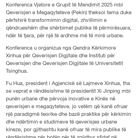
Konferenca Vjetore e Grupit të Mendimit 2025 mbi
Qeverisjen e Megaqyteteve (Pekin) theksoi tema duke
përfshirë transformimin digjital, zhvillimin e
qëndrueshëm dhe shërbimet publike të përmirësuara,
ndër të tjera, për një të ardhme më të mirë urbane.
Konferenca u organizua nga Qendra Kërkimore
Xinhua për Qeverisjen Digjitale dhe Instituti për
Qeverisjen dhe Qeverisjen Digjitale të Universitetit
Tsinghua.
Fu Hua, president i Agjencisë së Lajmeve Xinhua, tha
se veprat e rëndësishme të presidentit Xi Jinping mbi
punën urbane dhe përvoja inovative e Kinës në
qeverisjen e megaqyteteve, jo vetëm që kanë ofruar
një paradigmë teorike dhe bazë praktike për kërkimin
dhe ndërtimin e studimeve të qeverisjes urbane
kineze, por gjithashtu kanë ofruar të mira publike të
rëndësishme për botën për të zgjidhur sfidat në