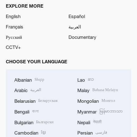
EXPLORE MORE
English
Español
Français
العربية
Русский
Documentary
CCTV+
CHOOSE YOUR LANGUAGE
Shqip
ລາວ
Albanian
Lao
العربية
Bahasa Melayu
Arabic
Malay
Беларуская
Монгол
Belarusian
Mongolian
বাংলা
မြန်မာဘာသာ
Bengali
Myanmar
Български
नेपाली
Bulgarian
Nepali
ខ្មែរ
فارسی
Cambodian
Persian