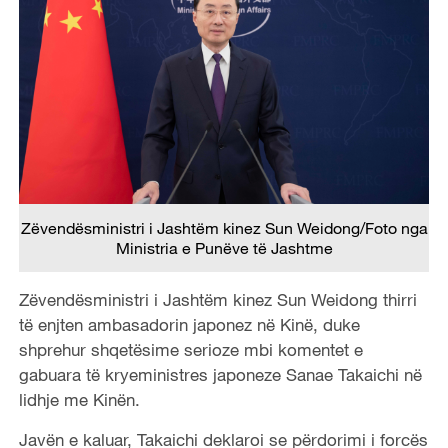
Zëvendësministri i Jashtëm kinez Sun Weidong/Foto nga
Ministria e Punëve të Jashtme
Zëvendësministri i Jashtëm kinez Sun Weidong thirri
të enjten ambasadorin japonez në Kinë, duke
shprehur shqetësime serioze mbi komentet e
gabuara të kryeministres japoneze Sanae Takaichi në
lidhje me Kinën.
Javën e kaluar, Takaichi deklaroi se përdorimi i forcës