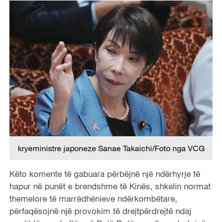
kryeministre japoneze Sanae Takaichi/Foto nga VCG
Këto komente të gabuara përbëjnë një ndërhyrje të
hapur në punët e brendshme të Kinës, shkelin normat
themelore të marrëdhënieve ndërkombëtare,
përfaqësojnë një provokim të drejtpërdrejtë ndaj