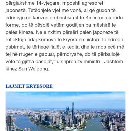
përgjakshme 14-vjeçare, mposhti agresorët
japonezë. Tetëdhjetë vjet më vonë, ai që guxon të
ndërhyjë në kauzën e ribashkimit të Kinës në çfarëdo
forme, do të pësojë vetëm goditjen pa mëshirë të
palës kineze. Ne e nxitim përsëri palën japoneze të
reflektojë ndaj krimeve të kryera në histori, të ndreqë
gabimet, të tërheqë fjalët e këqija dhe të mos ecë më
tej në rrugën e gabuar, përndryshe, do të përballojë
vetë të gjitha pasojat,” u shpreh zv.ministri i Jashtëm
kinez Sun Weidong.
LAJMET KRYESORE