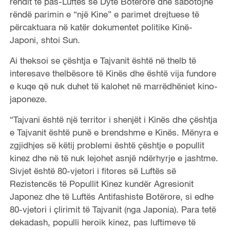
rendit të pas-Luftës së Dytë Botërore dhe sabotojnë
rëndë parimin e “një Kine” e parimet drejtuese të
përcaktuara në katër dokumentet politike Kinë-
Japoni, shtoi Sun.
Ai theksoi se çështja e Tajvanit është në thelb të
interesave thelbësore të Kinës dhe është vija fundore
e kuqe që nuk duhet të kalohet në marrëdhëniet kino-
japoneze.
“Tajvani është një territor i shenjët i Kinës dhe çështja
e Tajvanit është punë e brendshme e Kinës. Mënyra e
zgjidhjes së këtij problemi është çështje e popullit
kinez dhe në të nuk lejohet asnjë ndërhyrje e jashtme.
Sivjet është 80-vjetori i fitores së Luftës së
Rezistencës të Popullit Kinez kundër Agresionit
Japonez dhe të Luftës Antifashiste Botërore, si edhe
80-vjetori i çlirimit të Tajvanit (nga Japonia). Para tetë
dekadash, populli heroik kinez, pas luftimeve të