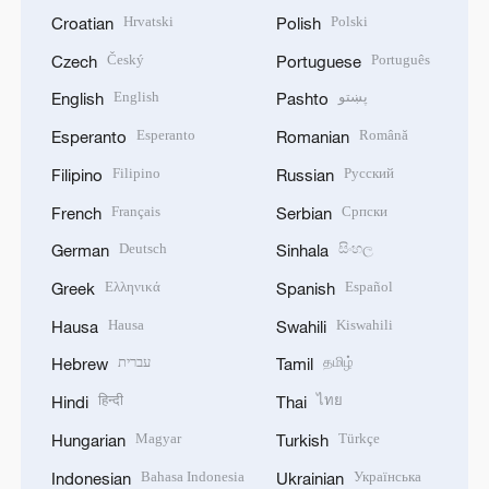
Hrvatski
Polski
Croatian
Polish
Český
Português
Czech
Portuguese
English
پښتو
English
Pashto
Esperanto
Română
Esperanto
Romanian
Filipino
Русский
Filipino
Russian
Français
Српски
French
Serbian
Deutsch
සිංහල
German
Sinhala
Ελληνικά
Español
Greek
Spanish
Hausa
Kiswahili
Hausa
Swahili
עברית
தமிழ்
Hebrew
Tamil
हिन्दी
ไทย
Hindi
Thai
Magyar
Türkçe
Hungarian
Turkish
Bahasa Indonesia
Українська
Indonesian
Ukrainian