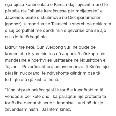
nga pjesa kontinentale e Kinës ndaj Tajvanit mund të
përbëjë një "situatë kërcënuese për mbijetesën" e
Japonisë. Gjatë diskutimeve në Diet (parlamentin
japonez), u raportua se Takaichi u shpreh që deklarata
e saj përputhet me qëndrimin e qeverisë dhe se ajo
nuk do ta tërheqë atë.
Lidhur me këtë, Sun Weidong vuri në dukje që
komentet e kryeministres së Japonisë nënkuptonin
mundësinë e ndërhyrjes ushtarake në Ngushticën e
Tajvanit. Pavarësisht protestave serioze të Kinës, ajo
përsëri nuk pranoi të ndryshonte qëndrim ose të
tërhiqte atë që kishte thënë.
“Kina shpreh pakënaqësi të fortë e kundërshtim të
vendosur për këtë dhe i ka paraqitur një protestë të
fortë dhe demarsh serioz Japonisë”, vuri në dukje
zëvendësministri i Jashtëm kinez.