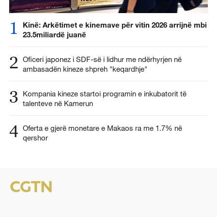
1
Kinë: Arkëtimet e kinemave për vitin 2026 arrijnë mbi
23.5miliardë juanë
2
Oficeri japonez i SDF-së i lidhur me ndërhyrjen në
ambasadën kineze shpreh "keqardhje"
3
Kompania kineze startoi programin e inkubatorit të
talenteve në Kamerun
4
Oferta e gjerë monetare e Makaos ra me 1.7% në
qershor