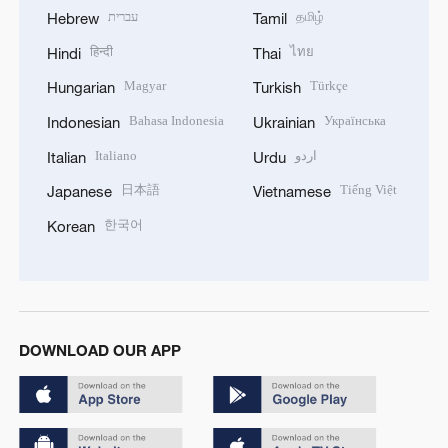
עברית
தமிழ்
Hebrew
Tamil
हिन्दी
ไทย
Hindi
Thai
Magyar
Türkçe
Hungarian
Turkish
Bahasa Indonesia
Українська
Indonesian
Ukrainian
Italiano
اردو
Italian
Urdu
日本語
Tiếng Việt
Japanese
Vietnamese
한국어
Korean
DOWNLOAD OUR APP