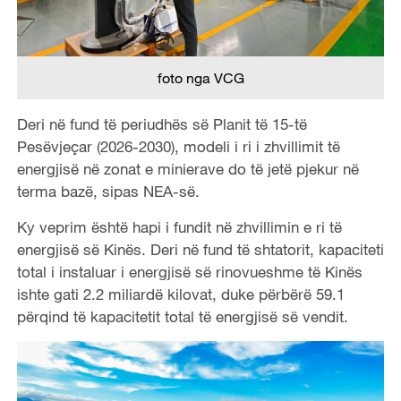
foto nga VCG
Deri në fund të periudhës së Planit të 15-të
Pesëvjeçar (2026-2030), modeli i ri i zhvillimit të
energjisë në zonat e minierave do të jetë pjekur në
terma bazë, sipas NEA-së.
Ky veprim është hapi i fundit në zhvillimin e ri të
energjisë së Kinës. Deri në fund të shtatorit, kapaciteti
total i instaluar i energjisë së rinovueshme të Kinës
ishte gati 2.2 miliardë kilovat, duke përbërë 59.1
përqind të kapacitetit total të energjisë së vendit.