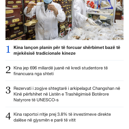
1
Kina lançon planin për të forcuar shërbimet bazë të
mjekësisë tradicionale kineze
2
Kina jep 696 miliardë juanë në kredi studentore të
financuara nga shteti
3
Rezervati i zogjve shtegtarë i arkipelagut Changshan në
Kinë përfshihet në Listën e Trashëgimisë Botërore
Natyrore të UNESCO-s
4
Kina raportoi rritje prej 3.8% të investimeve direkte
dalëse në gjysmën e parë të vitit