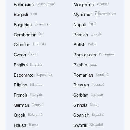
Беларуская
Монгол
Belarusian
Mongolian
বাংলা
မြန်မာဘာသာ
Bengali
Myanmar
Български
नेपाली
Bulgarian
Nepali
ខ្មែរ
فارسی
Cambodian
Persian
Hrvatski
Polski
Croatian
Polish
Český
Português
Czech
Portuguese
English
پښتو
English
Pashto
Esperanto
Română
Esperanto
Romanian
Filipino
Русский
Filipino
Russian
Français
Српски
French
Serbian
Deutsch
සිංහල
German
Sinhala
Ελληνικά
Español
Greek
Spanish
Hausa
Kiswahili
Hausa
Swahili