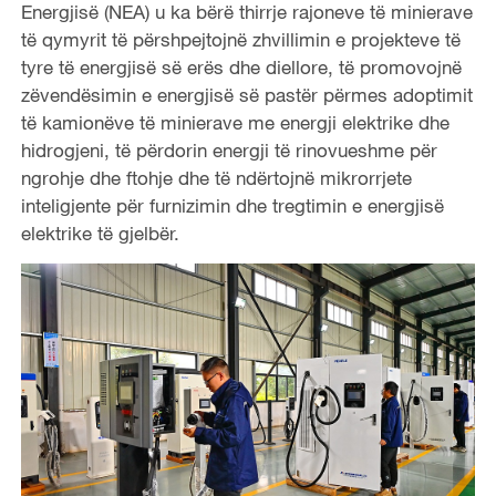
Energjisë (NEA) u ka bërë thirrje rajoneve të minierave
të qymyrit të përshpejtojnë zhvillimin e projekteve të
tyre të energjisë së erës dhe diellore, të promovojnë
zëvendësimin e energjisë së pastër përmes adoptimit
të kamionëve të minierave me energji elektrike dhe
hidrogjeni, të përdorin energji të rinovueshme për
ngrohje dhe ftohje dhe të ndërtojnë mikrorrjete
inteligjente për furnizimin dhe tregtimin e energjisë
elektrike të gjelbër.