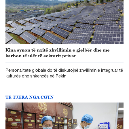
Kina synon të nxitë zhvillimin e gjelbër dhe me
karbon të ulët të sektorit privat
Personalitete globale do të diskutojnë zhvillimin e integruar të
kulturës dhe shkencës në Pekin
TË TJERA NGA CGTN