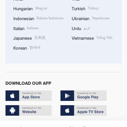
Magyar
Türkçe
Hungarian
Turkish
Bahasa Indonesia
Українська
Indonesian
Ukrainian
Italiano
اردو
Italian
Urdu
日本語
Tiếng Việt
Japanese
Vietnamese
한국어
Korean
DOWNLOAD OUR APP
Copyright © 2024 CGTN.