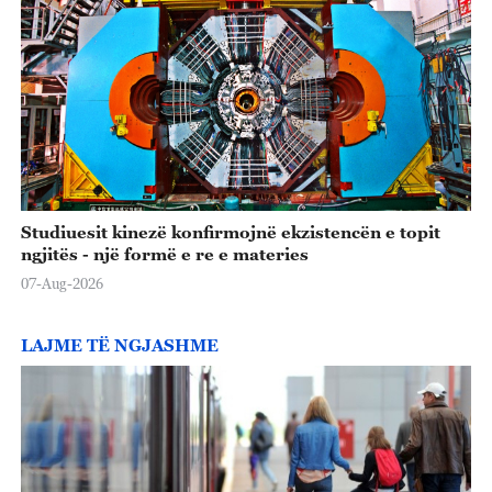
Studiuesit kinezë konfirmojnë ekzistencën e topit
ngjitës - një formë e re e materies
07-Aug-2026
LAJME TË NGJASHME