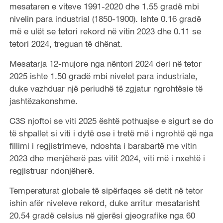
mesataren e viteve 1991-2020 dhe 1.55 gradë mbi
nivelin para industrial (1850-1900). Ishte 0.16 gradë
më e ulët se tetori rekord në vitin 2023 dhe 0.11 se
tetori 2024, treguan të dhënat.
Mesatarja 12-mujore nga nëntori 2024 deri në tetor
2025 ishte 1.50 gradë mbi nivelet para industriale,
duke vazhduar një periudhë të zgjatur ngrohtësie të
jashtëzakonshme.
C3S njoftoi se viti 2025 është pothuajse e sigurt se do
të shpallet si viti i dytë ose i tretë më i ngrohtë që nga
fillimi i regjistrimeve, ndoshta i barabartë me vitin
2023 dhe menjëherë pas vitit 2024, viti më i nxehtë i
regjistruar ndonjëherë.
Temperaturat globale të sipërfaqes së detit në tetor
ishin afër niveleve rekord, duke arritur mesatarisht
20.54 gradë celsius në gjerësi gjeografike nga 60