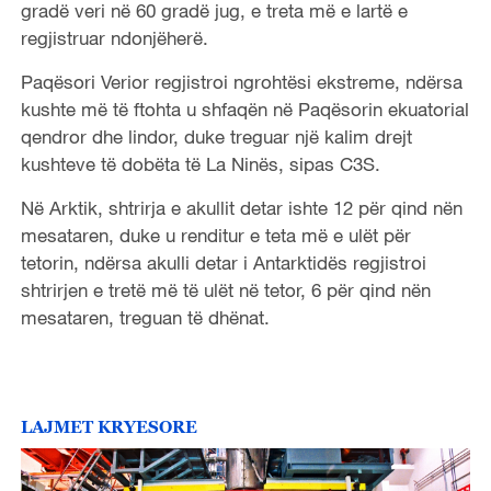
gradë veri në 60 gradë jug, e treta më e lartë e
regjistruar ndonjëherë.
Paqësori Verior regjistroi ngrohtësi ekstreme, ndërsa
kushte më të ftohta u shfaqën në Paqësorin ekuatorial
qendror dhe lindor, duke treguar një kalim drejt
kushteve të dobëta të La Ninës, sipas C3S.
Në Arktik, shtrirja e akullit detar ishte 12 për qind nën
mesataren, duke u renditur e teta më e ulët për
tetorin, ndërsa akulli detar i Antarktidës regjistroi
shtrirjen e tretë më të ulët në tetor, 6 për qind nën
mesataren, treguan të dhënat.
LAJMET KRYESORE