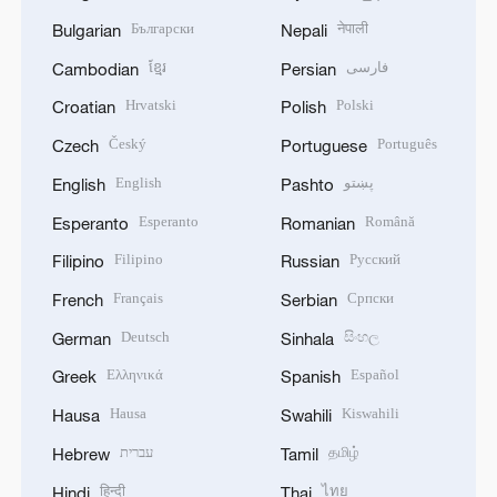
Български
नेपाली
Bulgarian
Nepali
ខ្មែរ
فارسی
Cambodian
Persian
Hrvatski
Polski
Croatian
Polish
Český
Português
Czech
Portuguese
English
پښتو
English
Pashto
Esperanto
Română
Esperanto
Romanian
Filipino
Русский
Filipino
Russian
Français
Српски
French
Serbian
Deutsch
සිංහල
German
Sinhala
Ελληνικά
Español
Greek
Spanish
Hausa
Kiswahili
Hausa
Swahili
עברית
தமிழ்
Hebrew
Tamil
हिन्दी
ไทย
Hindi
Thai