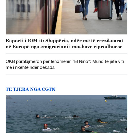
Raporti i IOM-it: Shqipëria, ndër më të rrezikuarat
në Europë nga emigracioni i moshave riprodhuese
OKB paralajmëron për fenomenin “El Nino”: Mund të jetë viti
më i nxehtë ndër dekada
TË TJERA NGA CGTN