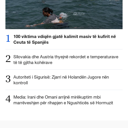
1
100 viktima vdiqën gjatë kalimit masiv të kufirit në
Ceuta të Spanjës
2
Sllovakia dhe Austria thyejnë rekordet e temperaturave
të të gjitha kohërave
3
Autoriteti i Sigurisë: Zjarri në Holandën Jugore nën
kontroll
4
Media: Irani dhe Omani arrijnë mirëkuptim mbi
marrëveshjen për rihapjen e Ngushticës së Hormuzit