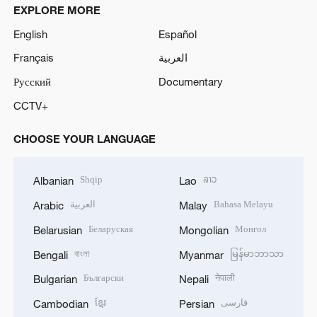
EXPLORE MORE
English
Español
Français
العربية
Русский
Documentary
CCTV+
CHOOSE YOUR LANGUAGE
Shqip
ລາວ
Albanian
Lao
العربية
Bahasa Melayu
Arabic
Malay
Беларуская
Монгол
Belarusian
Mongolian
বাংলা
မြန်မာဘာသာ
Bengali
Myanmar
Български
नेपाली
Bulgarian
Nepali
ខ្មែរ
فارسی
Cambodian
Persian