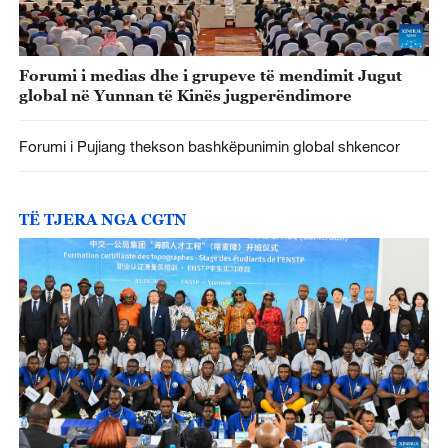
Forumi i medias dhe i grupeve të mendimit Jugut
global në Yunnan të Kinës jugperëndimore
Forumi i Pujiang thekson bashkëpunimin global shkencor
TË TJERA NGA CGTN