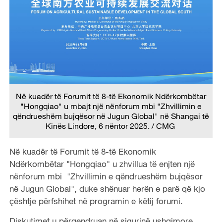
Në kuadër të Forumit të 8-të Ekonomik Ndërkombëtar
"Hongqiao" u mbajt një nënforum mbi "Zhvillimin e
qëndrueshëm bujqësor në Jugun Global" në Shangai të
Kinës Lindore, 6 nëntor 2025. / CMG
Në kuadër të Forumit të 8-të Ekonomik
Ndërkombëtar "Hongqiao" u zhvillua të enjten një
nënforum mbi "Zhvillimin e qëndrueshëm bujqësor
në Jugun Global", duke shënuar herën e parë që kjo
çështje përfshihet në programin e këtij forumi.
Diskutimet u përqendruan në sigurinë ushqimore,