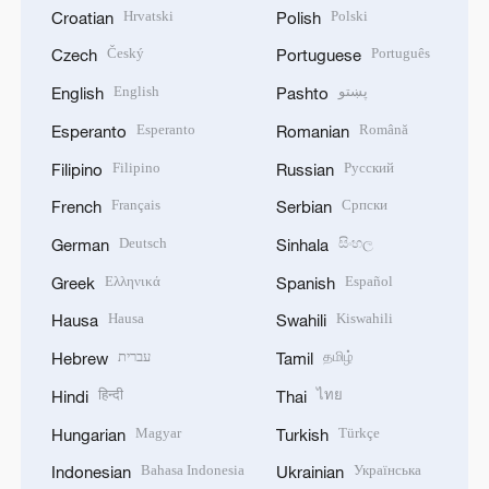
Hrvatski
Polski
Croatian
Polish
Český
Português
Czech
Portuguese
English
پښتو
English
Pashto
Esperanto
Română
Esperanto
Romanian
Filipino
Русский
Filipino
Russian
Français
Српски
French
Serbian
Deutsch
සිංහල
German
Sinhala
Ελληνικά
Español
Greek
Spanish
Hausa
Kiswahili
Hausa
Swahili
עברית
தமிழ்
Hebrew
Tamil
हिन्दी
ไทย
Hindi
Thai
Magyar
Türkçe
Hungarian
Turkish
Bahasa Indonesia
Українська
Indonesian
Ukrainian