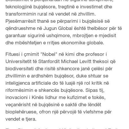
teknologjinë bujqësore, tregtinë e investimet dhe
transformimin rural në vendet në zhvillim.
Pjesëmarrësit thanë se përparimi i bujqësisë së
qëndrueshme në Jugun Global është thelbësor për të
garantuar sigurinë ushqimore, mbrojtjen e mjedisit
dhe mbështetjen e rritjes ekonomike globale.
Fituesi i çmimit "Nobel" në kimi dhe profesor i
Universitetit të Stanfordit Michael Levitt theksoi që
biodiversiteti dhe risitë shkencore janë çelësi për
zhvillimin e ardhshëm bujqësor, duke shtuar se
inteligjenca artificiale do të luajë një rol kritik në
riformësimin e shkencës bujqësore. Sipas tij,
inovacioni i Kinës lidhur me kufizimet e tokës,
veçanërisht në bujqësinë e saktë dhe lëndët
bioplehëruese, ofron një përvojë të vlefshme për
vendet e tjera.