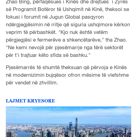
Zhao Bing, përfaqësues i Kinës dhe drejtues i Zyrës
së Programit Botëror të Ushqimit në Kinë, theksoi se
fokusi i forumit në Jugun Global pasqyron
ndërgjegjësimin në rritje që siguria ushqimore kërkon
veprim të përbashkët. "Kjo nuk është vetëm
përgjegjësi e fermerëve a shkencëtarëve," tha Zhao.
"Ne kemi nevojë për pjesëmarrje nga tërë sektorët
për t'i trajtuar këto sfida së bashku."
Pjesëmarrës të shumtë theksuan që përvoja e Kinës
në modernizimin bujqësor ofron mësime të vlefshme
për vendet në zhvillim.
LAJMET KRYESORE