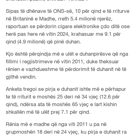
Sipas të dhënave të ONS-së, 10 për qind e të rriturve
në Britaninë e Madhe, rreth 5.4 milionë njerëz,
raportuan se përdorin cigare elektronike çdo ditë ose
herë pas here në vitin 2024, krahasuar me 9.1 për
qind (4.9 milionë) që pinë duhan.
Kjo është përqindja më e ulët e duhanpirësve që nga
fillimi i regjistrimeve në vitin 2011, duke theksuar
rënien e vazhdueshme të përdorimit të duhanit në të
gjithë vendin.
Anketa tregoi se pirja e duhanit ishte më e përhapur
te të rriturit e moshës 25 deri në 34 vjeç (12.6 për
qind), ndërsa ata të moshës 65 vjeç e lart kishin
shkallën më të ulët prej 7.1 për qind.
Rënia më e madhe që nga viti 2011 u pa në
grupmoshën 18 deri në 24 vjeç, ku pirja e duhanit ra