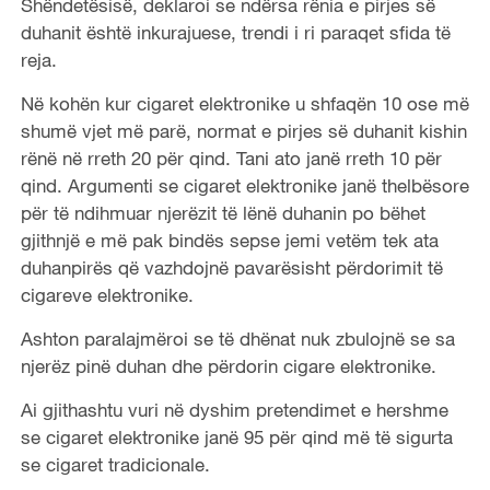
Shëndetësisë, deklaroi se ndërsa rënia e pirjes së
duhanit është inkurajuese, trendi i ri paraqet sfida të
reja.
Në kohën kur cigaret elektronike u shfaqën 10 ose më
shumë vjet më parë, normat e pirjes së duhanit kishin
rënë në rreth 20 për qind. Tani ato janë rreth 10 për
qind. Argumenti se cigaret elektronike janë thelbësore
për të ndihmuar njerëzit të lënë duhanin po bëhet
gjithnjë e më pak bindës sepse jemi vetëm tek ata
duhanpirës që vazhdojnë pavarësisht përdorimit të
cigareve elektronike.
Ashton paralajmëroi se të dhënat nuk zbulojnë se sa
njerëz pinë duhan dhe përdorin cigare elektronike.
Ai gjithashtu vuri në dyshim pretendimet e hershme
se cigaret elektronike janë 95 për qind më të sigurta
se cigaret tradicionale.