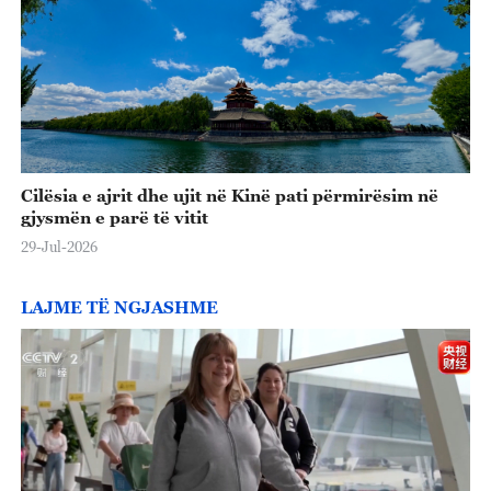
Cilësia e ajrit dhe ujit në Kinë pati përmirësim në
gjysmën e parë të vitit
29-Jul-2026
LAJME TË NGJASHME