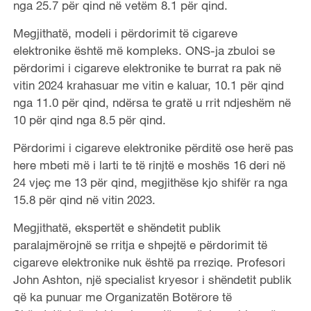
nga 25.7 për qind në vetëm 8.1 për qind.
Megjithatë, modeli i përdorimit të cigareve
elektronike është më kompleks. ONS-ja zbuloi se
përdorimi i cigareve elektronike te burrat ra pak në
vitin 2024 krahasuar me vitin e kaluar, 10.1 për qind
nga 11.0 për qind, ndërsa te gratë u rrit ndjeshëm në
10 për qind nga 8.5 për qind.
Përdorimi i cigareve elektronike përditë ose herë pas
here mbeti më i larti te të rinjtë e moshës 16 deri në
24 vjeç me 13 për qind, megjithëse kjo shifër ra nga
15.8 për qind në vitin 2023.
Megjithatë, ekspertët e shëndetit publik
paralajmërojnë se rritja e shpejtë e përdorimit të
cigareve elektronike nuk është pa rreziqe. Profesori
John Ashton, një specialist kryesor i shëndetit publik
që ka punuar me Organizatën Botërore të