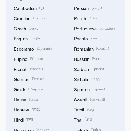
ខ្មែរ
فارسی
Cambodian
Persian
Hrvatski
Polski
Croatian
Polish
Český
Português
Czech
Portuguese
English
پښتو
English
Pashto
Esperanto
Română
Esperanto
Romanian
Filipino
Русский
Filipino
Russian
Français
Српски
French
Serbian
Deutsch
සිංහල
German
Sinhala
Ελληνικά
Español
Greek
Spanish
Hausa
Kiswahili
Hausa
Swahili
עברית
தமிழ்
Hebrew
Tamil
हिन्दी
ไทย
Hindi
Thai
Magyar
Türkçe
Hungarian
Turkish