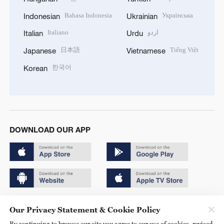
Bahasa Indonesia
Українська
Indonesian
Ukrainian
Italiano
اردو
Italian
Urdu
日本語
Tiếng Việt
Japanese
Vietnamese
한국어
Korean
DOWNLOAD OUR APP
Copyright © 2024 CGTN.
Our Privacy Statement & Cookie Policy
京ICP备20000184号
By continuing to browse our site you agree to our use of cookies, revised