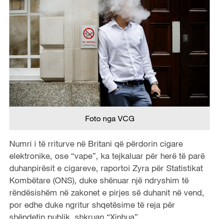
Foto nga VCG
Numri i të rriturve në Britani që përdorin cigare
elektronike, ose “vape”, ka tejkaluar për herë të parë
duhanpirësit e cigareve, raportoi Zyra për Statistikat
Kombëtare (ONS), duke shënuar një ndryshim të
rëndësishëm në zakonet e pirjes së duhanit në vend,
por edhe duke ngritur shqetësime të reja për
shëndetin publik, shkruan “Xinhua”.