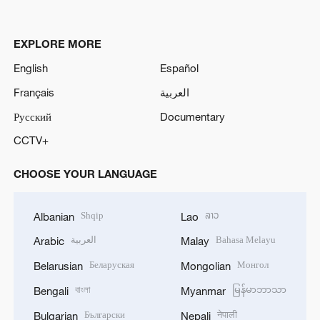
EXPLORE MORE
English
Español
Français
العربية
Русский
Documentary
CCTV+
CHOOSE YOUR LANGUAGE
Shqip
ລາວ
Albanian
Lao
العربية
Bahasa Melayu
Arabic
Malay
Беларуская
Монгол
Belarusian
Mongolian
বাংলা
မြန်မာဘာသာ
Bengali
Myanmar
Български
नेपाली
Bulgarian
Nepali