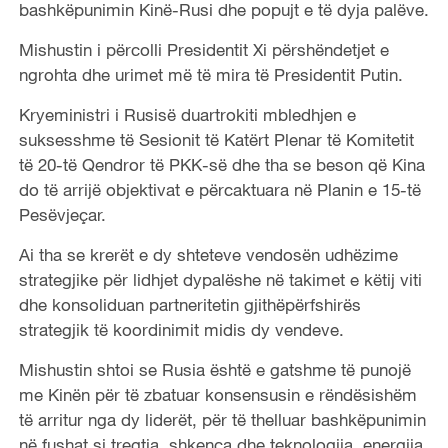
bashkëpunimin Kinë-Rusi dhe popujt e të dyja palëve.
Mishustin i përcolli Presidentit Xi përshëndetjet e
ngrohta dhe urimet më të mira të Presidentit Putin.
Kryeministri i Rusisë duartrokiti mbledhjen e
suksesshme të Sesionit të Katërt Plenar të Komitetit
të 20-të Qendror të PKK-së dhe tha se beson që Kina
do të arrijë objektivat e përcaktuara në Planin e 15-të
Pesëvjeçar.
Ai tha se krerët e dy shteteve vendosën udhëzime
strategjike për lidhjet dypalëshe në takimet e këtij viti
dhe konsoliduan partneritetin gjithëpërfshirës
strategjik të koordinimit midis dy vendeve.
Mishustin shtoi se Rusia është e gatshme të punojë
me Kinën për të zbatuar konsensusin e rëndësishëm
të arritur nga dy liderët, për të thelluar bashkëpunimin
në fushat si tregtia, shkenca dhe teknologjia, energjia,