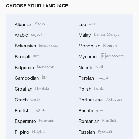
CHOOSE YOUR LANGUAGE
Shqip
ລາວ
Albanian
Lao
العربية
Bahasa Melayu
Arabic
Malay
Беларуская
Монгол
Belarusian
Mongolian
বাংলা
မြန်မာဘာသာ
Bengali
Myanmar
Български
नेपाली
Bulgarian
Nepali
ខ្មែរ
فارسی
Cambodian
Persian
Hrvatski
Polski
Croatian
Polish
Český
Português
Czech
Portuguese
English
پښتو
English
Pashto
Esperanto
Română
Esperanto
Romanian
Filipino
Русский
Filipino
Russian