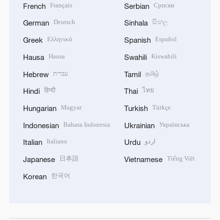
Français
Српски
French
Serbian
Deutsch
සිංහල
German
Sinhala
Ελληνικά
Español
Greek
Spanish
Hausa
Kiswahili
Hausa
Swahili
עברית
தமிழ்
Hebrew
Tamil
हिन्दी
ไทย
Hindi
Thai
Magyar
Türkçe
Hungarian
Turkish
Bahasa Indonesia
Українська
Indonesian
Ukrainian
Italiano
اردو
Italian
Urdu
日本語
Tiếng Việt
Japanese
Vietnamese
한국어
Korean