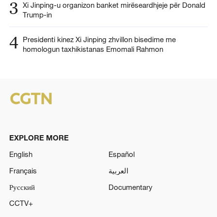
3
Xi Jinping-u organizon banket mirëseardhjeje për Donald
Trump-in
4
Presidenti kinez Xi Jinping zhvillon bisedime me
homologun taxhikistanas Emomali Rahmon
EXPLORE MORE
English
Español
Français
العربية
Русский
Documentary
CCTV+