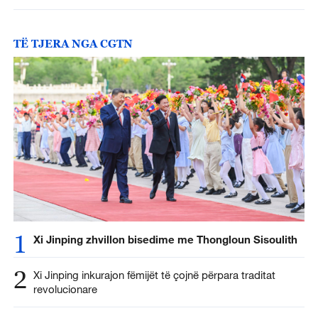
TË TJERA NGA CGTN
1
Xi Jinping zhvillon bisedime me Thongloun Sisoulith
2
Xi Jinping inkurajon fëmijët të çojnë përpara traditat
revolucionare