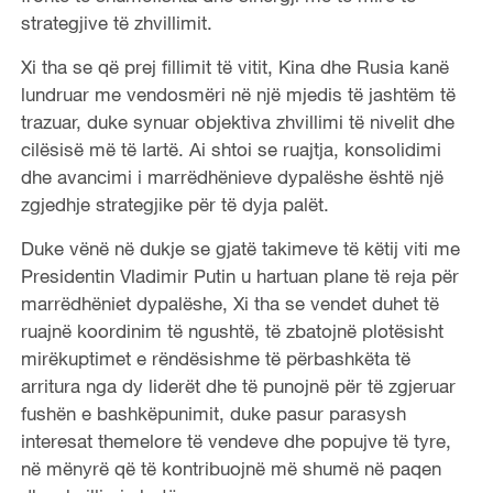
strategjive të zhvillimit.
Xi tha se që prej fillimit të vitit, Kina dhe Rusia kanë
lundruar me vendosmëri në një mjedis të jashtëm të
trazuar, duke synuar objektiva zhvillimi të nivelit dhe
cilësisë më të lartë. Ai shtoi se ruajtja, konsolidimi
dhe avancimi i marrëdhënieve dypalëshe është një
zgjedhje strategjike për të dyja palët.
Duke vënë në dukje se gjatë takimeve të këtij viti me
Presidentin Vladimir Putin u hartuan plane të reja për
marrëdhëniet dypalëshe, Xi tha se vendet duhet të
ruajnë koordinim të ngushtë, të zbatojnë plotësisht
mirëkuptimet e rëndësishme të përbashkëta të
arritura nga dy liderët dhe të punojnë për të zgjeruar
fushën e bashkëpunimit, duke pasur parasysh
interesat themelore të vendeve dhe popujve të tyre,
në mënyrë që të kontribuojnë më shumë në paqen