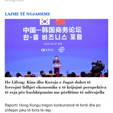
05-Aug-2026
LAJME TË NGJASHME
He Lifeng: Kina dhe Koreja e Jugut duhet të
forcojnë lidhjet ekonomike e të krijojnë perspektiva
të reja për bashkëpunim me përfitime të ndërsjella
Raporti: Hong Kongu tregon konkurrencë të fortë dhe po
shfaqen pika të forta të reja