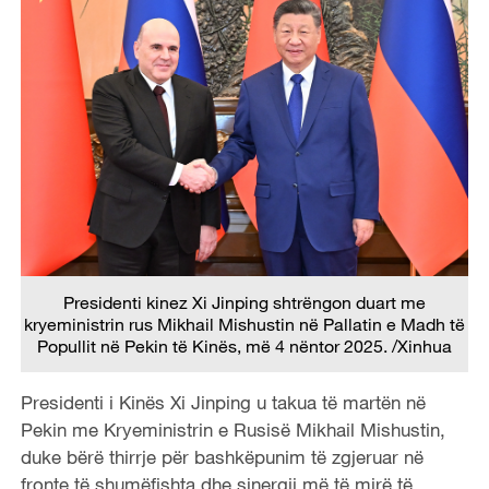
Presidenti kinez Xi Jinping shtrëngon duart me
kryeministrin rus Mikhail Mishustin në Pallatin e Madh të
Popullit në Pekin të Kinës, më 4 nëntor 2025. /Xinhua
Presidenti i Kinës Xi Jinping u takua të martën në
Pekin me Kryeministrin e Rusisë Mikhail Mishustin,
duke bërë thirrje për bashkëpunim të zgjeruar në
fronte të shumëfishta dhe sinergji më të mirë të