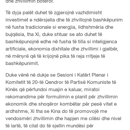
dhe zhvillimin botëror.
Të dyja palët duhet të zgjerojnë vazhdimisht
investimet e ndërsjella dhe të zhvillojnë bashkëpunim
në fusha tradicionale si energjia, lidhshmëria dhe
bujqësia, tha Xi, duke shtuar se ato duhet të
bashkëpunojnë edhe në fusha të tilla si inteligjenca
artificiale, ekonomia dixhitale dhe zhvillimi i gjelbër,
në mënyrë që të krijojnë pika të reja rritjeje të
bashkëpunimit.
Duke vënë në dukje se Sesioni i Katërt Plenar i
Komitetit të 20-të Qendror të Partisë Komuniste të
Kinës që përfundoi muajin e kaluar, miratoi
rekomandime për formulimin e planit për zhvillimin
ekonomik dhe shoqëror kombëtar për pesë vitet e
ardhshme, Xi tha se Kina do të promovojë me
vendosmëri zhvillimin dhe hapjen me cilësi dhe nivel
të lartë, të cilat do të sjellin mundësi për