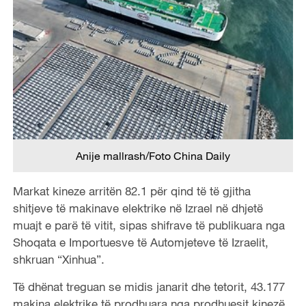
Anije mallrash/Foto China Daily
Markat kineze arritën 82.1 për qind të të gjitha
shitjeve të makinave elektrike në Izrael në dhjetë
muajt e parë të vitit, sipas shifrave të publikuara nga
Shoqata e Importuesve të Automjeteve të Izraelit,
shkruan “Xinhua”.
Të dhënat treguan se midis janarit dhe tetorit, 43.177
makina elektrike të prodhuara nga prodhuesit kinezë