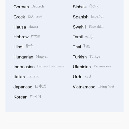
Deutsch
සිංහල
German
Sinhala
Ελληνικά
Español
Greek
Spanish
Hausa
Kiswahili
Hausa
Swahili
עברית
தமிழ்
Hebrew
Tamil
हिन्दी
ไทย
Hindi
Thai
Magyar
Türkçe
Hungarian
Turkish
Bahasa Indonesia
Українська
Indonesian
Ukrainian
Italiano
اردو
Italian
Urdu
日本語
Tiếng Việt
Japanese
Vietnamese
한국어
Korean