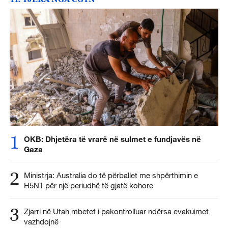
1
OKB: Dhjetëra të vrarë në sulmet e fundjavës në
Gaza
2
Ministrja: Australia do të përballet me shpërthimin e
H5N1 për një periudhë të gjatë kohore
3
Zjarri në Utah mbetet i pakontrolluar ndërsa evakuimet
vazhdojnë