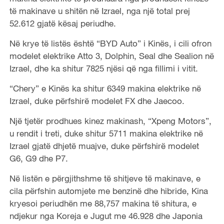
të makinave u shitën në Izrael, nga një total prej
52.612 gjatë kësaj periudhe.
Në krye të listës është “BYD Auto” i Kinës, i cili ofron
modelet elektrike Atto 3, Dolphin, Seal dhe Sealion në
Izrael, dhe ka shitur 7825 njësi që nga fillimi i vitit.
“Chery” e Kinës ka shitur 6349 makina elektrike në
Izrael, duke përfshirë modelet FX dhe Jaecoo.
Një tjetër prodhues kinez makinash, “Xpeng Motors”,
u rendit i treti, duke shitur 5711 makina elektrike në
Izrael gjatë dhjetë muajve, duke përfshirë modelet
G6, G9 dhe P7.
Në listën e përgjithshme të shitjeve të makinave, e
cila përfshin automjete me benzinë ​​dhe hibride, Kina
kryesoi periudhën me 88,757 makina të shitura, e
ndjekur nga Koreja e Jugut me 46.928 dhe Japonia