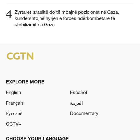
4
Zyrtarët izraelitë do të mbajnë pozicionet në Gaza,
kundërshtojnë hyrjen e forcës ndërkombëtare të
stabilizimit në Gaza
EXPLORE MORE
English
Español
Français
العربية
Русский
Documentary
CCTV+
CHOOSE YOUR LANGUAGE