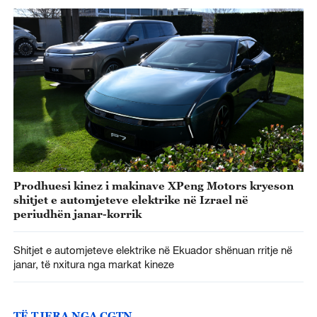
Prodhuesi kinez i makinave XPeng Motors kryeson
shitjet e automjeteve elektrike në Izrael në
periudhën janar-korrik
Shitjet e automjeteve elektrike në Ekuador shënuan rritje në
janar, të nxitura nga markat kineze
TË TJERA NGA CGTN