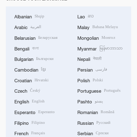
Shqip
ລາວ
Albanian
Lao
العربية
Bahasa Melayu
Arabic
Malay
Беларуская
Монгол
Belarusian
Mongolian
বাংলা
မြန်မာဘာသာ
Bengali
Myanmar
Български
नेपाली
Bulgarian
Nepali
ខ្មែរ
فارسی
Cambodian
Persian
Hrvatski
Polski
Croatian
Polish
Český
Português
Czech
Portuguese
English
پښتو
English
Pashto
Esperanto
Română
Esperanto
Romanian
Filipino
Русский
Filipino
Russian
Français
Српски
French
Serbian