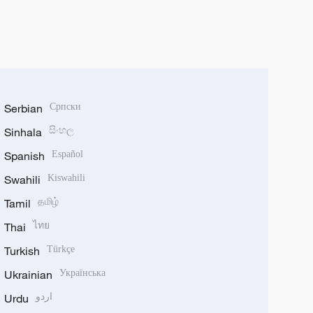
Serbian
Српски
Sinhala
සිංහල
Spanish
Español
Swahili
Kiswahili
Tamil
தமிழ்
Thai
ไทย
Turkish
Türkçe
Ukrainian
Українська
Urdu
اردو