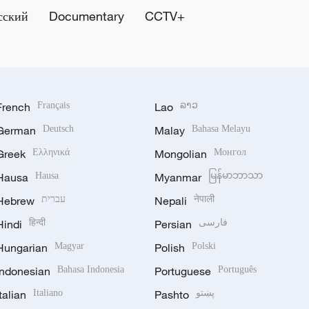
сский
Documentary
CCTV+
French
Français
Lao
ລາວ
German
Deutsch
Malay
Bahasa Melayu
Greek
Ελληνικά
Mongolian
Монгол
Hausa
Hausa
Myanmar
မြန်မာဘာသာ
Hebrew
עברית
Nepali
नेपाली
Hindi
हिन्दी
Persian
فارسی
Hungarian
Magyar
Polish
Polski
Indonesian
Bahasa Indonesia
Portuguese
Português
Italian
Italiano
Pashto
پښتو