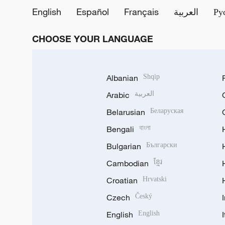
English
Español
Français
العربية
Ру
CHOOSE YOUR LANGUAGE
Albanian
Shqip
Arabic
العربية
Belarusian
Беларуская
Bengali
বাংলা
Bulgarian
Български
Cambodian
ខ្មែរ
Croatian
Hrvatski
Czech
Český
English
English