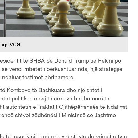
 nga VCG
residentit të SHBA-së Donald Trump se Pekini po
se vendi mbetet i përkushtuar ndaj një strategjie
ë ndaluar testimet bërthamore.
t të Kombeve të Bashkuara dhe një shtet i
et politikën e saj të armëve bërthamore të
autoritetin e Traktatit Gjithëpërfshirës të Ndalimit
rencë shtypi zëdhënësi i Ministrisë së Jashtme
 të respektojnë në mënyrë strikte detyrimet e tyre