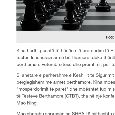
Foto
Kina hodhi poshtë të hënën një pretendim të P
teston fshehurazi armë bërthamore, duke thënë 
bërthamore vetëmbrojtëse dhe premtimit për t
Si anëtare e përhershme e Këshillit të Sigurimi
përgjegjshëm me armët bërthamore, Kina mbësht
"mospërdorimit të parët" dhe mbështet fuqimisht 
të Testeve Bërthamore (CTBT), tha në një konfe
Mao Ning.
Mao shprehu shpresën se SHBA-të gjithashtu do