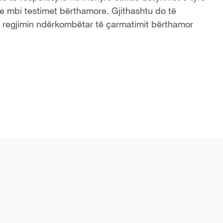
e mbi testimet bërthamore. Gjithashtu do të
 regjimin ndërkombëtar të çarmatimit bërthamor