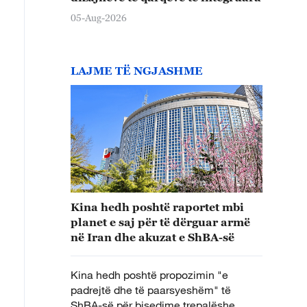
05-Aug-2026
LAJME TË NGJASHME
Kina hedh poshtë raportet mbi
planet e saj për të dërguar armë
në Iran dhe akuzat e ShBA-së
Kina hedh poshtë propozimin "e
padrejtë dhe të paarsyeshëm" të
ShBA-së për bisedime trepalëshe