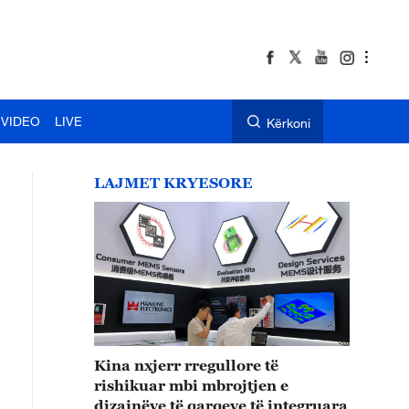
VIDEO
LIVE
Kërkoni
LAJMET KRYESORE
Kina nxjerr rregullore të
rishikuar mbi mbrojtjen e
dizajnëve të qarqeve të integruara