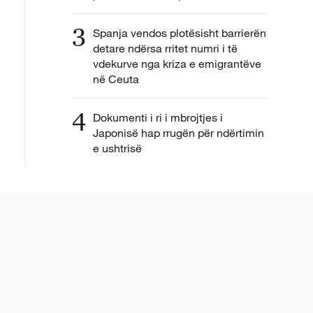
3
Spanja vendos plotësisht barrierën
detare ndërsa rritet numri i të
vdekurve nga kriza e emigrantëve
në Ceuta
4
Dokumenti i ri i mbrojtjes i
Japonisë hap rrugën për ndërtimin
e ushtrisë