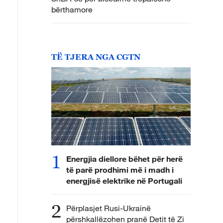
bërthamore
TË TJERA NGA CGTN
1
Energjia diellore bëhet për herë
të parë prodhimi më i madh i
energjisë elektrike në Portugali
2
Përplasjet Rusi-Ukrainë
përshkallëzohen pranë Detit të Zi