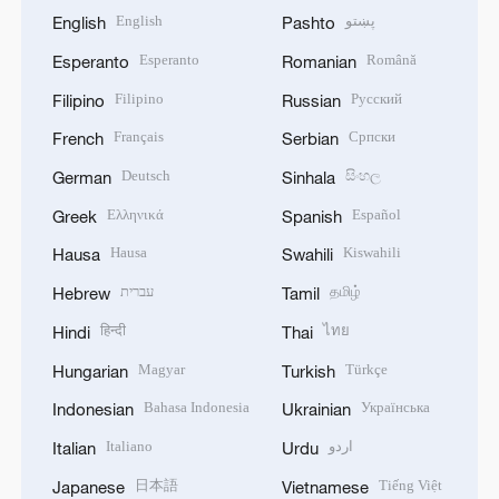
English
پښتو
English
Pashto
Esperanto
Română
Esperanto
Romanian
Filipino
Русский
Filipino
Russian
Français
Српски
French
Serbian
Deutsch
සිංහල
German
Sinhala
Ελληνικά
Español
Greek
Spanish
Hausa
Kiswahili
Hausa
Swahili
עברית
தமிழ்
Hebrew
Tamil
हिन्दी
ไทย
Hindi
Thai
Magyar
Türkçe
Hungarian
Turkish
Bahasa Indonesia
Українська
Indonesian
Ukrainian
Italiano
اردو
Italian
Urdu
日本語
Tiếng Việt
Japanese
Vietnamese