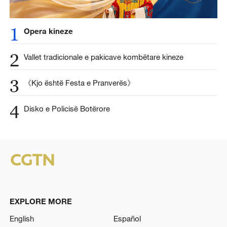
1
Opera kineze
2
Vallet tradicionale e pakicave kombëtare kineze
3
《Kjo është Festa e Pranverës》
4
Disko e Policisë Botërore
EXPLORE MORE
English
Español