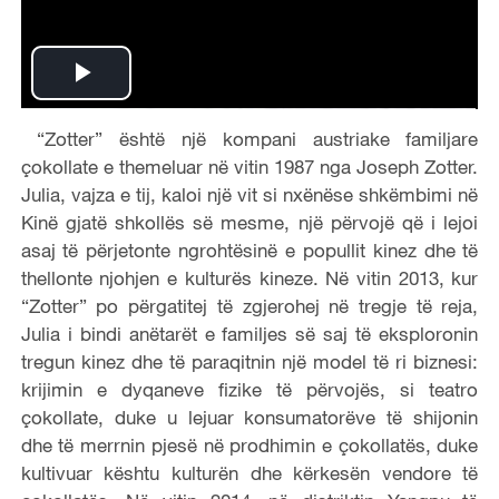
P
“Zotter” është një kompani austriake familjare
l
çokollate e themeluar në vitin 1987 nga Joseph Zotter.
a
Julia, vajza e tij, kaloi një vit si nxënëse shkëmbimi në
Kinë gjatë shkollës së mesme, një përvojë që i lejoi
y
asaj të përjetonte ngrohtësinë e popullit kinez dhe të
thellonte njohjen e kulturës kineze. Në vitin 2013, kur
V
“Zotter” po përgatitej të zgjerohej në tregje të reja,
Julia i bindi anëtarët e familjes së saj të eksploronin
i
tregun kinez dhe të paraqitnin një model të ri biznesi:
krijimin e dyqaneve fizike të përvojës, si teatro
d
çokollate, duke u lejuar konsumatorëve të shijonin
e
dhe të merrnin pjesë në prodhimin e çokollatës, duke
kultivuar kështu kulturën dhe kërkesën vendore të