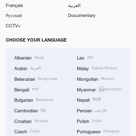
Français
العربية
Русский
Documentary
CCTV+
CHOOSE YOUR LANGUAGE
Shqip
ລາວ
Albanian
Lao
العربية
Bahasa Melayu
Arabic
Malay
Беларуская
Монгол
Belarusian
Mongolian
বাংলা
မြန်မာဘာသာ
Bengali
Myanmar
Български
नेपाली
Bulgarian
Nepali
ខ្មែរ
فارسی
Cambodian
Persian
Hrvatski
Polski
Croatian
Polish
Český
Português
Czech
Portuguese