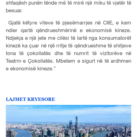
shfaqësh punën tënde më të mirë një miku të vjetër të
besuar.
Gjatë këtyre viteve të pjesëmarrjes në CIIE, e kam
ndier qartë qëndrueshmërinë e ekonomisë kineze.
Ndjekja e një jete me cilësi të lartë nga konsumatorët
kinezë ka çuar në një rritje të qëndrueshme të shitjeve
tona të çokollatës dhe të numrit të vizitorëve në
Teatrin e Çokollatës. Mbetem e sigurt në të ardhmen
e ekonomisë kineze.”
LAJMET KRYESORE