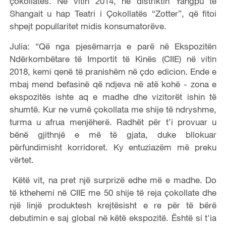
o
çokollatës. Në vitin 2014, në distriktin Yangpu të
Shangait u hap Teatri i Çokollatës “Zotter”, që fitoi
shpejt popullaritet midis konsumatorëve.
Julia: “Që nga pjesëmarrja e parë në Ekspozitën
Ndërkombëtare të Importit të Kinës (CIIE) në vitin
2018, kemi qenë të pranishëm në çdo edicion. Ende e
mbaj mend befasinë që ndjeva në atë kohë - zona e
ekspozitës ishte aq e madhe dhe vizitorët ishin të
shumtë. Kur ne vumë çokollata me shije të ndryshme,
turma u afrua menjëherë. Radhët për t’i provuar u
bënë gjithnjë e më të gjata, duke bllokuar
përfundimisht korridoret. Ky entuziazëm më preku
vërtet.
Këtë vit, na pret një surprizë edhe më e madhe. Do
të kthehemi në CIIE me 50 shije të reja çokollate dhe
një linjë produktesh krejtësisht e re për të bërë
debutimin e saj global në këtë ekspozitë. Është si t'ia