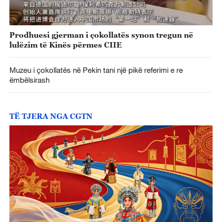
Prodhuesi gjerman i çokollatës synon tregun në
lulëzim të Kinës përmes CIIE
Muzeu i çokollatës në Pekin tani një pikë referimi e re
ëmbëlsirash
TË TJERA NGA CGTN