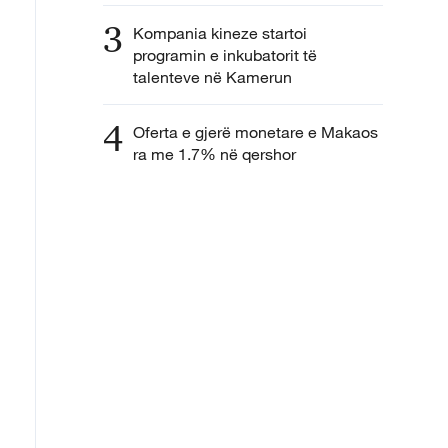
3
Kompania kineze startoi
programin e inkubatorit të
talenteve në Kamerun
4
Oferta e gjerë monetare e Makaos
ra me 1.7% në qershor