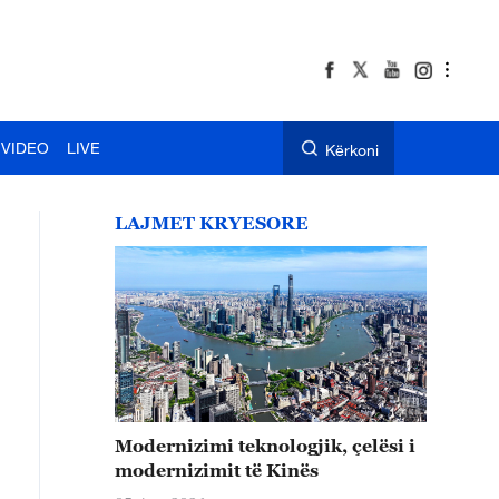
VIDEO
LIVE
Kërkoni
LAJMET KRYESORE
Modernizimi teknologjik, çelësi i
modernizimit të Kinës