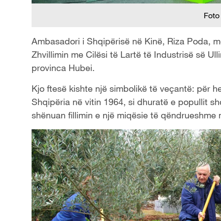
Foto
Ambasadori i Shqipërisë në Kinë, Riza Poda, mor
Zhvillimin me Cilësi të Lartë të Industrisë së Ul
provinca Hubei.
Kjo ftesë kishte një simbolikë të veçantë: për her
Shqipëria në vitin 1964, si dhuratë e popullit shq
shënuan fillimin e një miqësie të qëndrueshme