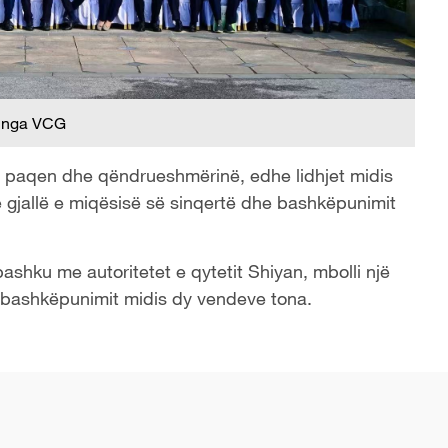
 nga VCG
zon paqen dhe qëndrueshmërinë, edhe lidhjet midis
 gjallë e miqësisë së sinqertë dhe bashkëpunimit
ashku me autoritetet e qytetit Shiyan, mbolli një
të bashkëpunimit midis dy vendeve tona.