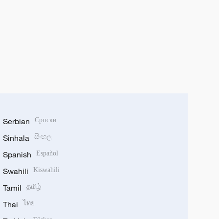
Serbian
Српски
Sinhala
සිංහල
Spanish
Español
Swahili
Kiswahili
Tamil
தமிழ்
Thai
ไทย