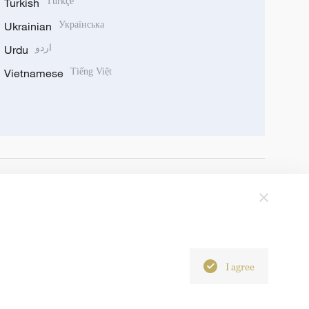
Turkish
Türkçe
Ukrainian
Українська
Urdu
اردو
Vietnamese
Tiếng Việt
I agree
6