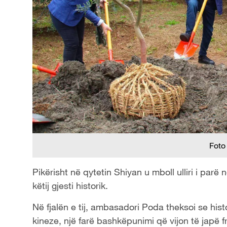
Foto
Pikërisht në qytetin Shiyan u mboll ulliri i par
këtij gjesti historik.
Në fjalën e tij, ambasadori Poda theksoi se histo
kineze, një farë bashkëpunimi që vijon të japë 