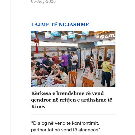
05-Aug-2026
LAJME TË NGJASHME
Kërkesa e brendshme zë vend
qendror në rritjen e ardhshme të
Kinës
"Dialog në vend të konfrontimit,
partneritet në vend të aleancës"