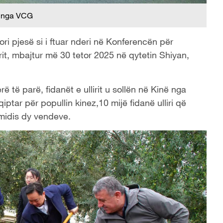
 nga VCG
i pjesë si i ftuar nderi në Konferencën për
lirit, mbajtur më 30 tetor 2025 në qytetin Shiyan,
ë të parë, fidanët e ullirit u sollën në Kinë nga
iptar për popullin kinez,10 mijë fidanë ulliri që
 midis dy vendeve.