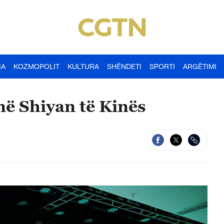
IA
KOZMOPOLIT
KULTURA
SHËNDETI
SPORTI
ARGËTIMI
 në Shiyan të Kinës