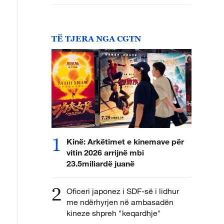
TË TJERA NGA CGTN
1
Kinë: Arkëtimet e kinemave për
vitin 2026 arrijnë mbi
23.5miliardë juanë
2
Oficeri japonez i SDF-së i lidhur
me ndërhyrjen në ambasadën
kineze shpreh "keqardhje"