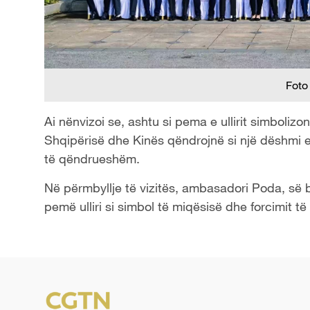
Foto
Ai nënvizoi se, ashtu si pema e ullirit simboli
Shqipërisë dhe Kinës qëndrojnë si një dëshmi e
të qëndrueshëm.
Në përmbyllje të vizitës, ambasadori Poda, së b
pemë ulliri si simbol të miqësisë dhe forcimit 