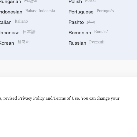
Hungarian
Magyar
Polish
Polski
Indonesian
Bahasa Indonesia
Portuguese
Português
Italian
Italiano
Pashto
پښتو
Japanese
日本語
Romanian
Română
Korean
한국어
Russian
Русский
es, revised Privacy Policy and Terms of Use. You can change your
备 11010502050052号
Disinformation report hotline: 010-8506146