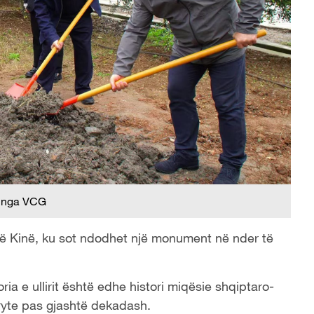
 nga VCG
ë në Kinë, ku sot ndodhet një monument në nder të
ria e ullirit është edhe histori miqësie shqiptaro-
fryte pas gjashtë dekadash.