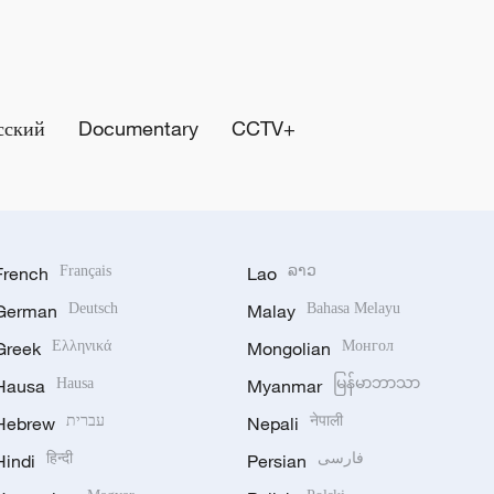
сский
Documentary
CCTV+
French
Français
Lao
ລາວ
German
Deutsch
Malay
Bahasa Melayu
Greek
Ελληνικά
Mongolian
Монгол
Hausa
Hausa
Myanmar
မြန်မာဘာသာ
Hebrew
עברית
Nepali
नेपाली
Hindi
हिन्दी
Persian
فارسی