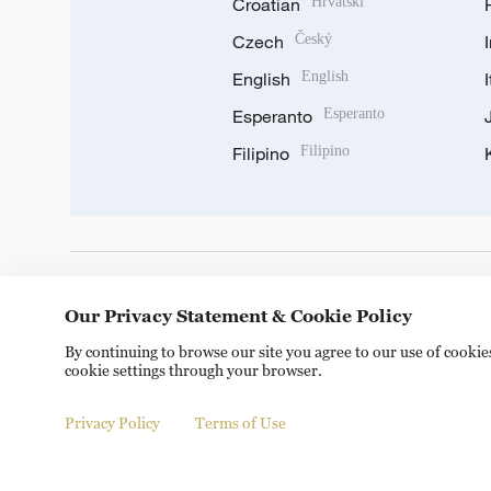
Croatian
Hrvatski
Czech
Český
English
English
Esperanto
Esperanto
Filipino
Filipino
DOWNLOAD OUR APP
Our Privacy Statement & Cookie Policy
By continuing to browse our site you agree to our use of cooki
cookie settings through your browser.
Privacy Policy
Terms of Use
Copyright © 2024 CGTN.
京ICP备20000184号
京公网安