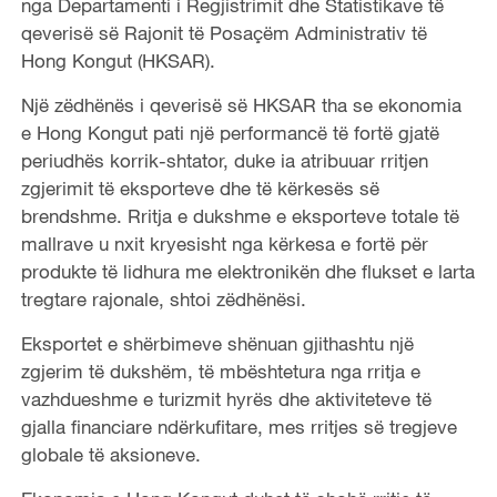
nga Departamenti i Regjistrimit dhe Statistikave të
qeverisë së Rajonit të Posaçëm Administrativ të
Hong Kongut (HKSAR).
Një zëdhënës i qeverisë së HKSAR tha se ekonomia
e Hong Kongut pati një performancë të fortë gjatë
periudhës korrik-shtator, duke ia atribuuar rritjen
zgjerimit të eksporteve dhe të kërkesës së
brendshme. Rritja e dukshme e eksporteve totale të
mallrave u nxit kryesisht nga kërkesa e fortë për
produkte të lidhura me elektronikën dhe flukset e larta
tregtare rajonale, shtoi zëdhënësi.
Eksportet e shërbimeve shënuan gjithashtu një
zgjerim të dukshëm, të mbështetura nga rritja e
vazhdueshme e turizmit hyrës dhe aktiviteteve të
gjalla financiare ndërkufitare, mes rritjes së tregjeve
globale të aksioneve.