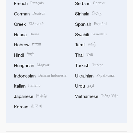
Français
Српски
French
Serbian
Deutsch
සිංහල
German
Sinhala
Ελληνικά
Español
Greek
Spanish
Hausa
Kiswahili
Hausa
Swahili
עברית
தமிழ்
Hebrew
Tamil
हिन्दी
ไทย
Hindi
Thai
Magyar
Türkçe
Hungarian
Turkish
Bahasa Indonesia
Українська
Indonesian
Ukrainian
Italiano
اردو
Italian
Urdu
日本語
Tiếng Việt
Japanese
Vietnamese
한국어
Korean