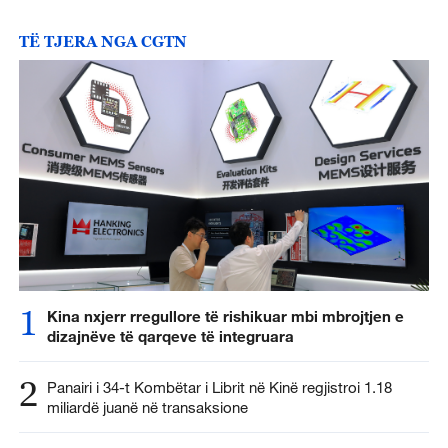
TË TJERA NGA CGTN
1
Kina nxjerr rregullore të rishikuar mbi mbrojtjen e
dizajnëve të qarqeve të integruara
2
Panairi i 34-t Kombëtar i Librit në Kinë regjistroi 1.18
miliardë juanë në transaksione