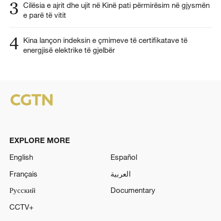
3
Cilësia e ajrit dhe ujit në Kinë pati përmirësim në gjysmën
e parë të vitit
4
Kina lançon indeksin e çmimeve të certifikatave të
energjisë elektrike të gjelbër
EXPLORE MORE
English
Español
Français
العربية
Русский
Documentary
CCTV+