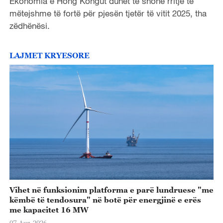
Ekonomia e Hong Kongut duhet të shohë rritje të
mëtejshme të fortë për pjesën tjetër të vitit 2025, tha
zëdhënësi.
LAJMET KRYESORE
Vihet në funksionim platforma e parë lundruese "me
këmbë të tendosura" në botë për energjinë e erës
me kapacitet 16 MW