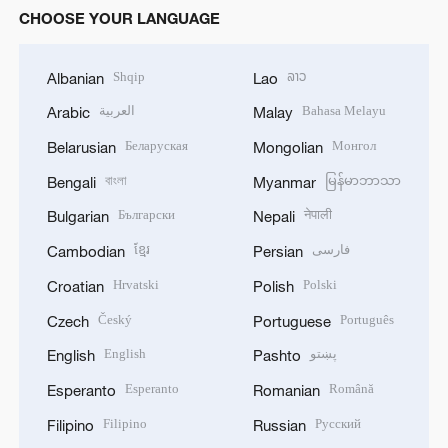
CHOOSE YOUR LANGUAGE
Shqip
ລາວ
Albanian
Lao
العربية
Bahasa Melayu
Arabic
Malay
Беларуская
Монгол
Belarusian
Mongolian
বাংলা
မြန်မာဘာသာ
Bengali
Myanmar
Български
नेपाली
Bulgarian
Nepali
ខ្មែរ
فارسی
Cambodian
Persian
Hrvatski
Polski
Croatian
Polish
Český
Português
Czech
Portuguese
English
پښتو
English
Pashto
Esperanto
Română
Esperanto
Romanian
Filipino
Русский
Filipino
Russian