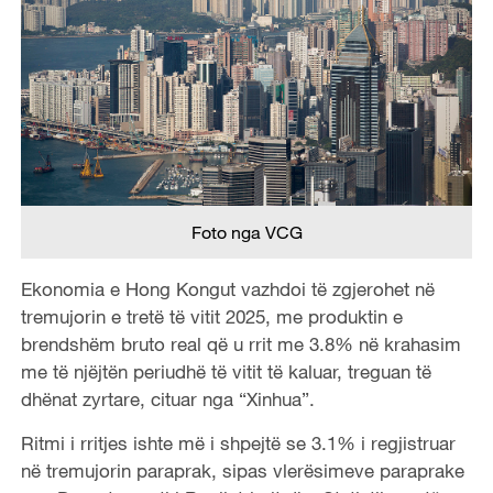
Foto nga VCG
Ekonomia e Hong Kongut vazhdoi të zgjerohet në
tremujorin e tretë të vitit 2025, me produktin e
brendshëm bruto real që u rrit me 3.8% në krahasim
me të njëjtën periudhë të vitit të kaluar, treguan të
dhënat zyrtare, cituar nga “Xinhua”.
Ritmi i rritjes ishte më i shpejtë se 3.1% i regjistruar
në tremujorin paraprak, sipas vlerësimeve paraprake