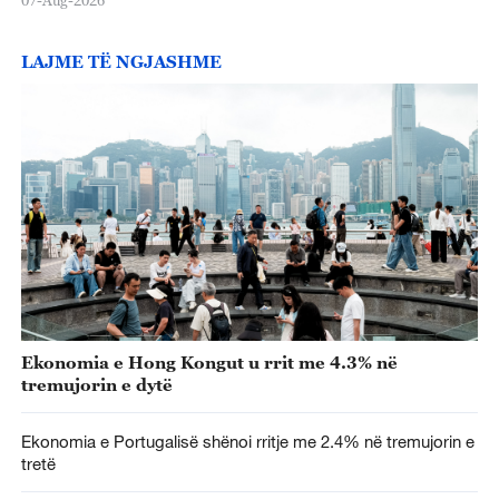
07-Aug-2026
LAJME TË NGJASHME
Ekonomia e Hong Kongut u rrit me 4.3% në
tremujorin e dytë
Ekonomia e Portugalisë shënoi rritje me 2.4% në tremujorin e
tretë