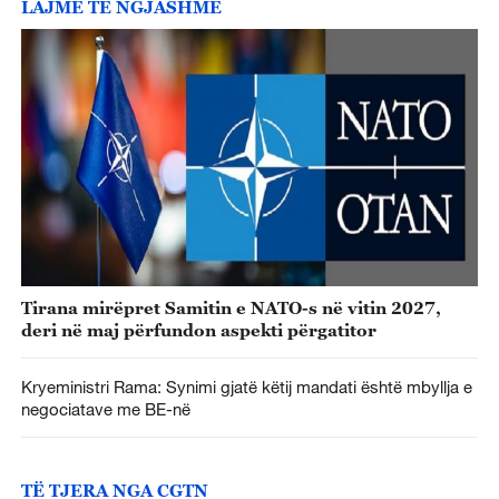
LAJME TË NGJASHME
Tirana mirëpret Samitin e NATO-s në vitin 2027,
deri në maj përfundon aspekti përgatitor
Kryeministri Rama: Synimi gjatë këtij mandati është mbyllja e
negociatave me BE-në
TË TJERA NGA CGTN