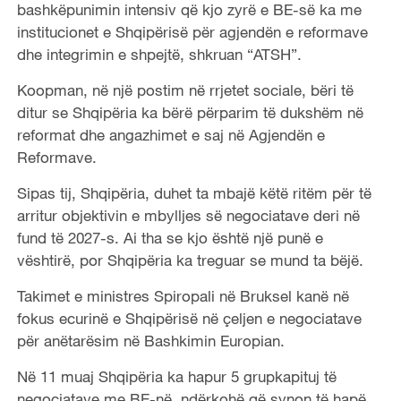
bashkëpunimin intensiv që kjo zyrë e BE-së ka me
institucionet e Shqipërisë për agjendën e reformave
dhe integrimin e shpejtë, shkruan “ATSH”.
Koopman, në një postim në rrjetet sociale, bëri të
ditur se Shqipëria ka bërë përparim të dukshëm në
reformat dhe angazhimet e saj në Agjendën e
Reformave.
Sipas tij, Shqipëria, duhet ta mbajë këtë ritëm për të
arritur objektivin e mbylljes së negociatave deri në
fund të 2027-s. Ai tha se kjo është një punë e
vështirë, por Shqipëria ka treguar se mund ta bëjë.
Takimet e ministres Spiropali në Bruksel kanë në
fokus ecurinë e Shqipërisë në çeljen e negociatave
për anëtarësim në Bashkimin Europian.
Në 11 muaj Shqipëria ka hapur 5 grupkapituj të
negociatave me BE-në, ndërkohë që synon të hapë