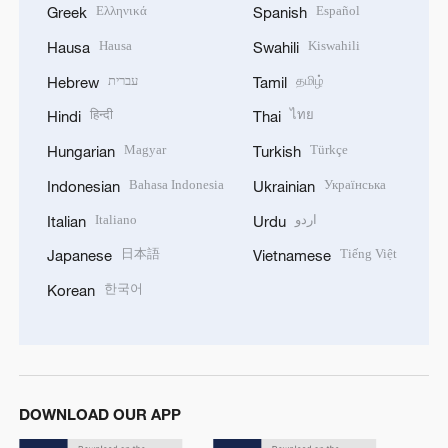
Ελληνικά
Español
Greek
Spanish
Hausa
Kiswahili
Hausa
Swahili
עברית
தமிழ்
Hebrew
Tamil
हिन्दी
ไทย
Hindi
Thai
Magyar
Türkçe
Hungarian
Turkish
Bahasa Indonesia
Українська
Indonesian
Ukrainian
Italiano
اردو
Italian
Urdu
日本語
Tiếng Việt
Japanese
Vietnamese
한국어
Korean
DOWNLOAD OUR APP