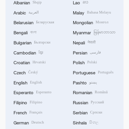
Shqip
ລາວ
Albanian
Lao
العربية
Bahasa Melayu
Arabic
Malay
Беларуская
Монгол
Belarusian
Mongolian
বাংলা
မြန်မာဘာသာ
Bengali
Myanmar
Български
नेपाली
Bulgarian
Nepali
ខ្មែរ
فارسی
Cambodian
Persian
Hrvatski
Polski
Croatian
Polish
Český
Português
Czech
Portuguese
English
پښتو
English
Pashto
Esperanto
Română
Esperanto
Romanian
Filipino
Русский
Filipino
Russian
Français
Српски
French
Serbian
Deutsch
සිංහල
German
Sinhala