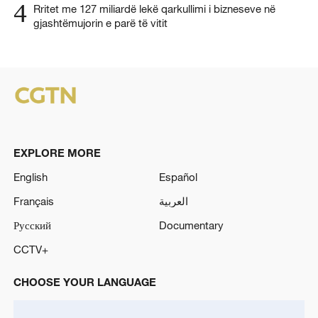
4
Rritet me 127 miliardë lekë qarkullimi i bizneseve në
gjashtëmujorin e parë të vitit
EXPLORE MORE
English
Español
Français
العربية
Русский
Documentary
CCTV+
CHOOSE YOUR LANGUAGE