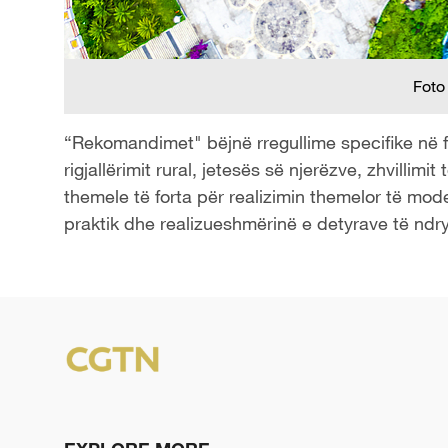
Foto
“Rekomandimet" bëjnë rregullime specifike në f
rigjallërimit rural, jetesës së njerëzve, zhvilli
themele të forta për realizimin themelor të mod
praktik dhe realizueshmërinë e detyrave të nd