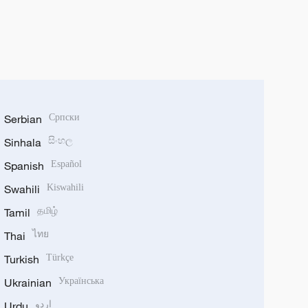
Serbian
Српски
Sinhala
සිංහල
Spanish
Español
Swahili
Kiswahili
Tamil
தமிழ்
Thai
ไทย
Turkish
Türkçe
Ukrainian
Українська
Urdu
اردو