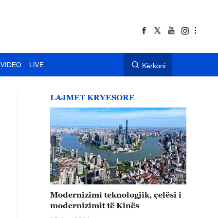
VIDEO
LIVE
Kërkoni
LAJMET KRYESORE
Modernizimi teknologjik, çelësi i
modernizimit të Kinës