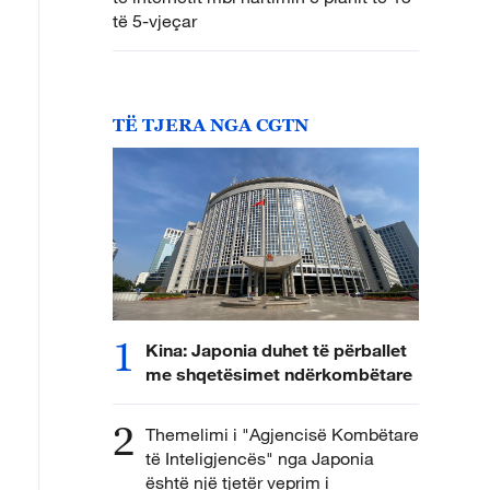
të 5-vjeçar
TË TJERA NGA CGTN
1
Kina: Japonia duhet të përballet
me shqetësimet ndërkombëtare
2
Themelimi i "Agjencisë Kombëtare
të Inteligjencës" nga Japonia
është një tjetër veprim i