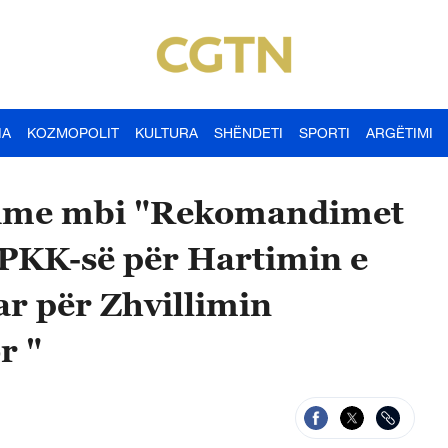
IA
KOZMOPOLIT
KULTURA
SHËNDETI
SPORTI
ARGËTIMI
egime mbi "Rekomandimet
 PKK-së për Hartimin e
ar për Zhvillimin
r "