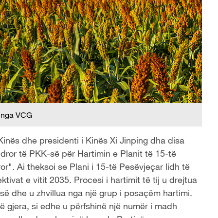
 nga VCG
Kinës dhe presidenti i Kinës Xi Jinping dha disa
or të PKK-së për Hartimin e Planit të 15-të
". Ai theksoi se Plani i 15-të Pesëvjeçar lidh të
at e vitit 2035. Procesi i hartimit të tij u drejtua
së dhe u zhvillua nga një grup i posaçëm hartimi.
të gjera, si edhe u përfshinë një numër i madh