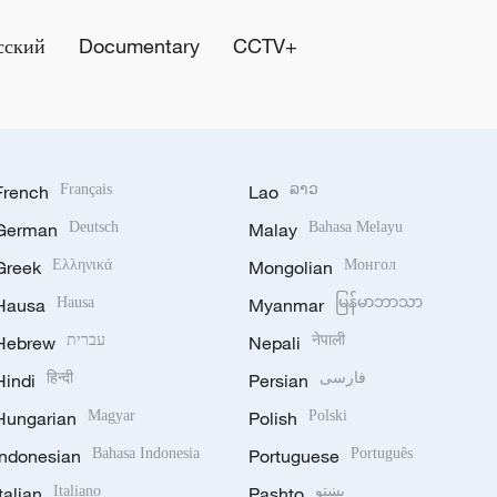
сский
Documentary
CCTV+
French
Français
Lao
ລາວ
German
Deutsch
Malay
Bahasa Melayu
Greek
Ελληνικά
Mongolian
Монгол
Hausa
Hausa
Myanmar
မြန်မာဘာသာ
Hebrew
עברית
Nepali
नेपाली
Hindi
हिन्दी
Persian
فارسی
Hungarian
Magyar
Polish
Polski
Indonesian
Bahasa Indonesia
Portuguese
Português
Italian
Italiano
Pashto
پښتو