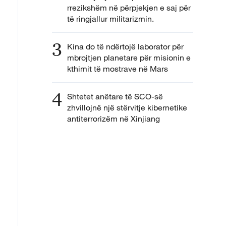
rrezikshëm në përpjekjen e saj për
të ringjallur militarizmin.
3
Kina do të ndërtojë laborator për
mbrojtjen planetare për misionin e
kthimit të mostrave në Mars
4
Shtetet anëtare të SCO-së
zhvillojnë një stërvitje kibernetike
antiterrorizëm në Xinjiang