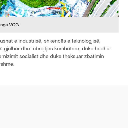
 nga VCG
ushat e industrisë, shkencës e teknologjisë,
mit të gjelbër dhe mbrojtjes kombëtare, duke hedhur
ernizimit socialist dhe duke theksuar zbatimin
ryshme.