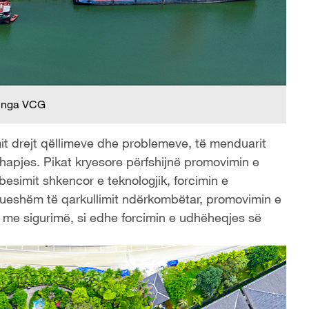
 nga VCG
t drejt qëllimeve dhe problemeve, të menduarit
 hapjes. Pikat kryesore përfshijnë promovimin e
tëbesimit shkencor e teknologjik, forcimin e
dueshëm të qarkullimit ndërkombëtar, promovimin e
t me sigurimë, si edhe forcimin e udhëheqjes së