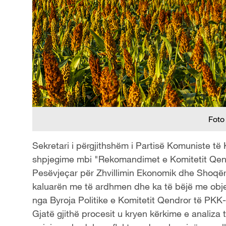
Foto
Sekretari i përgjithshëm i Partisë Komuniste të 
shpjegime mbi "Rekomandimet e Komitetit Qendr
Pesëvjeçar për Zhvillimin Ekonomik dhe Shoqëror
kaluarën me të ardhmen dhe ka të bëjë me objektiv
nga Byroja Politike e Komitetit Qendror të PKK-
Gjatë gjithë procesit u kryen kërkime e analiza 