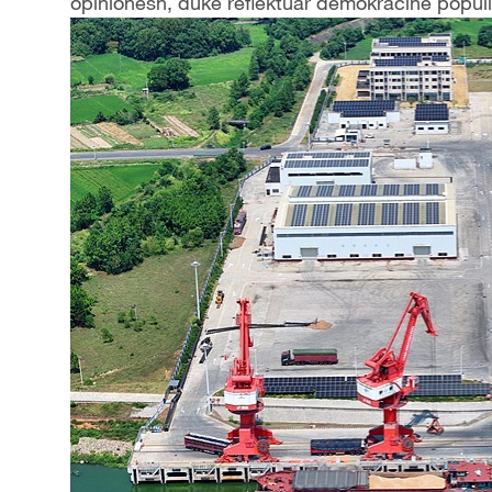
opinionesh, duke reflektuar demokracinë popul