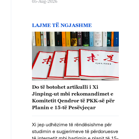
05-Aug-2026
LAJME TË NGJASHME
Do të botohet artikulli i Xi
Jinping-ut mbi rekomandimet e
Komitetit Qendror të PKK-së për
Planin e 15-të Pesëvjeçar
Xi jep udhëzime të rëndësishme për
studimin e sugjerimeve të përdoruesve
të internetit mbi hartimin e planit të 15-