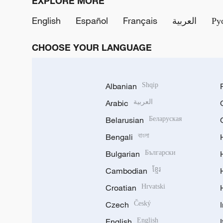
EXPLORE MORE
English
Español
Français
العربية
Ру
CHOOSE YOUR LANGUAGE
Albanian
Shqip
Arabic
العربية
Belarusian
Беларуская
Bengali
বাংলা
Bulgarian
Български
Cambodian
ខ្មែរ
Croatian
Hrvatski
Czech
Český
English
English