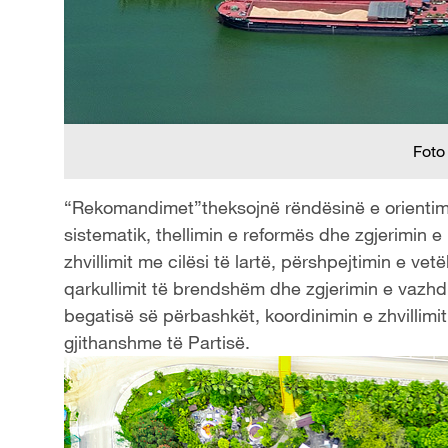
Foto
“Rekomandimet”theksojnë rëndësinë e orientimi
sistematik, thellimin e reformës dhe zgjerimin e
zhvillimit me cilësi të lartë, përshpejtimin e ve
qarkullimit të brendshëm dhe zgjerimin e vazh
begatisë së përbashkët, koordinimin e zhvillimi
gjithanshme të Partisë.