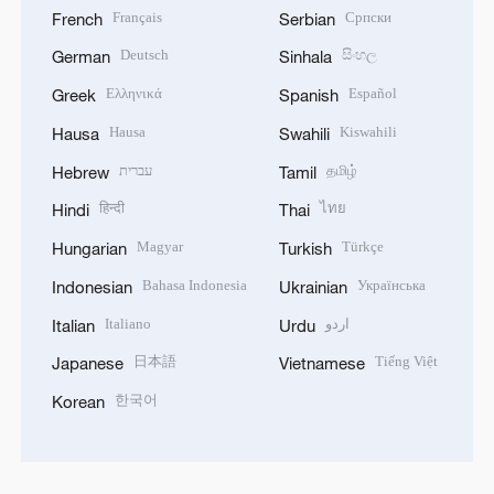
Français
Српски
French
Serbian
Deutsch
සිංහල
German
Sinhala
Ελληνικά
Español
Greek
Spanish
Hausa
Kiswahili
Hausa
Swahili
עברית
தமிழ்
Hebrew
Tamil
हिन्दी
ไทย
Hindi
Thai
Magyar
Türkçe
Hungarian
Turkish
Bahasa Indonesia
Українська
Indonesian
Ukrainian
Italiano
اردو
Italian
Urdu
日本語
Tiếng Việt
Japanese
Vietnamese
한국어
Korean