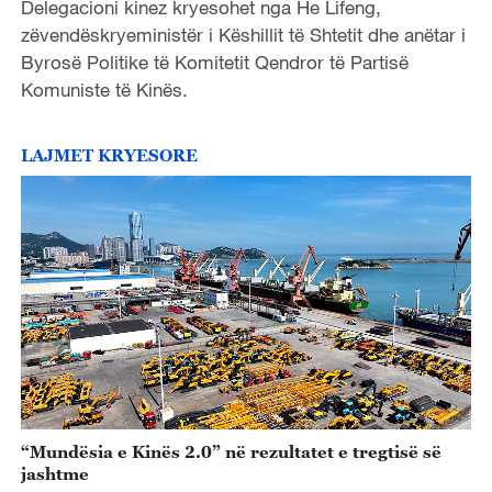
Delegacioni kinez kryesohet nga He Lifeng,
zëvendëskryeministër i Këshillit të Shtetit dhe anëtar i
Byrosë Politike të Komitetit Qendror të Partisë
Komuniste të Kinës.
LAJMET KRYESORE
“Mundësia e Kinës 2.0” në rezultatet e tregtisë së
jashtme