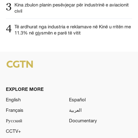
3
Kina zbulon planin pesëvjeçar për industrinë e aviacionit
civil
4
Të ardhurat nga industria e reklamave në Kinë u rritën me
11.3% në gjysmën e parë të vitit
EXPLORE MORE
English
Español
Français
العربية
Русский
Documentary
CCTV+