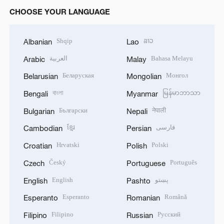
CHOOSE YOUR LANGUAGE
Shqip
ລາວ
Albanian
Lao
العربية
Bahasa Melayu
Arabic
Malay
Беларуская
Монгол
Belarusian
Mongolian
বাংলা
မြန်မာဘာသာ
Bengali
Myanmar
Български
नेपाली
Bulgarian
Nepali
ខ្មែរ
فارسی
Cambodian
Persian
Hrvatski
Polski
Croatian
Polish
Český
Português
Czech
Portuguese
English
پښتو
English
Pashto
Esperanto
Română
Esperanto
Romanian
Filipino
Русский
Filipino
Russian