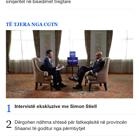
sinqeritet në bisedimet tregtare
TË TJERA NGA CGTN
1
Intervistë ekskluzive me Simon Stiell
2
Dërgohen ndihma shtesë për fatkeqësitë në provincën
Shaanxi të goditur nga përmbytjet